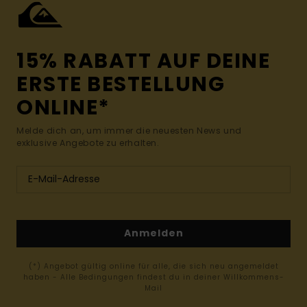
15% RABATT AUF DEINE
ERSTE BESTELLUNG
ONLINE*
Melde dich an, um immer die neuesten News und
exklusive Angebote zu erhalten.
Anmelden
(*) Angebot gültig online für alle, die sich neu angemeldet
haben - Alle Bedingungen findest du in deiner Willkommens-
Mail