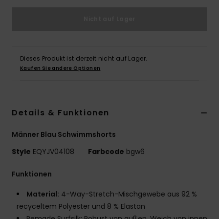
Nicht auf Lager
Dieses Produkt ist derzeit nicht auf Lager.
Kaufen Sie andere Optionen
Details & Funktionen
Männer Blau Schwimmshorts
Style
EQYJV04108
Farbcode
bgw6
Funktionen
Material:
4-Way-Stretch-Mischgewebe aus 92 %
recyceltem Polyester und 8 % Elastan
Remade Surfsilk: Robust von außen. Weich von innen