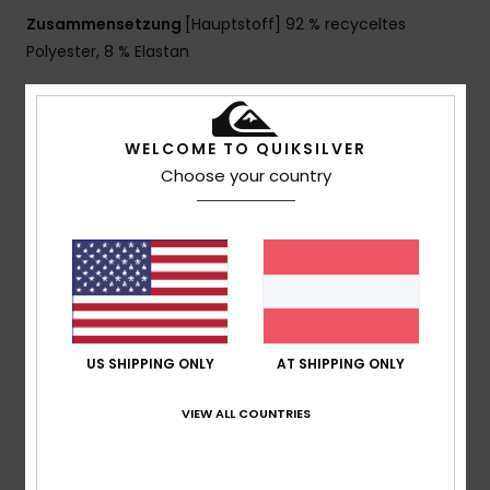
Zusammensetzung
[Hauptstoff] 92 % recyceltes
Polyester, 8 % Elastan
Versand & Rückversand
WELCOME TO QUIKSILVER
Choose your country
Kundenbewertungen
Durchschnittliche Bewertung
5.0
/5
US SHIPPING ONLY
AT SHIPPING ONLY
VIEW ALL COUNTRIES
basierend auf
2 verifizierten Bewertungen
seit März
2026
100% unserer Kunden empfehlen dieses Produkt