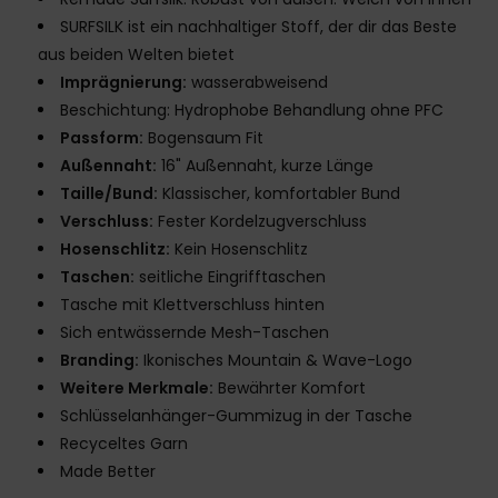
SURFSILK ist ein nachhaltiger Stoff, der dir das Beste
aus beiden Welten bietet
Imprägnierung:
wasserabweisend
Beschichtung: Hydrophobe Behandlung ohne PFC
Passform:
Bogensaum Fit
Außennaht:
16" Außennaht, kurze Länge
Taille/Bund:
Klassischer, komfortabler Bund
Verschluss:
Fester Kordelzugverschluss
Hosenschlitz:
Kein Hosenschlitz
Taschen:
seitliche Eingrifftaschen
Tasche mit Klettverschluss hinten
Sich entwässernde Mesh-Taschen
Branding:
Ikonisches Mountain & Wave-Logo
Weitere Merkmale:
Bewährter Komfort
Schlüsselanhänger-Gummizug in der Tasche
Recyceltes Garn
Made Better