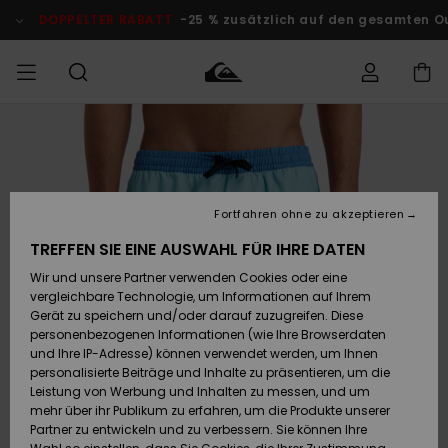
Direkt
zur
DOPPELTER RABATT
-25 % zusätzlich auf den gesamten O
Produktinformation
springen
Auf meine
MÄNNER
Kleidung
Kleidung
Shop
Surf Shop
Snow Shop
Outlet
Bestellung
Männer
Männer
Herren
zugreifen
JUNGEN
Accessoires
Accessoires
Brandneu
Fortfahren ohne zu akzeptieren
Versand
Surf Shop
Snow Shop
Outlet
FRAUEN
Kinder
Kinder
KINDER
TREFFEN SIE EINE AUSWAHL FÜR IHRE DATEN
Retouren
Wir und unsere Partner verwenden Cookies oder eine
Schuhe&
Schuhe&
Highlights
vergleichbare Technologie, um Informationen auf Ihrem
Flip-Flops
Flip-Flops
SURF
Highlights
Snow Shop
Outlet
Gerät zu speichern und/oder darauf zuzugreifen. Diese
Bezahlung
Damen
Frauen
personenbezogenen Informationen (wie Ihre Browserdaten
Snow
SNOW
und Ihre IP-Adresse) können verwendet werden, um Ihnen
Surf
Surf
personalisierte Beiträge und Inhalte zu präsentieren, um die
Geschenkkarte
Community
Leistung von Werbung und Inhalten zu messen, und um
Highlights
DOPPELTER
mehr über ihr Publikum zu erfahren, um die Produkte unserer
RABATT
Partner zu entwickeln und zu verbessern. Sie können Ihre
Quiksilver
Snow
Snow