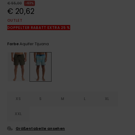
Kontaktformular.
€ 55,00
63%
€ 20,62
FAQ
ansehen
OUTLET
DOPPELTER RABATT EXTRA 25 %
Aquifer Tijuana
Farbe
XS
S
M
L
XL
XXL
Größentabelle ansehen