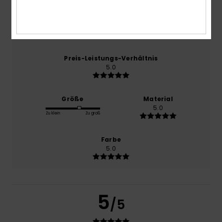
Komfort
5.0
Preis-Leistungs-Verhältnis
5.0
Größe
Material
5.0
Zu klein
Zu groß
Farbe
5.0
5
/5