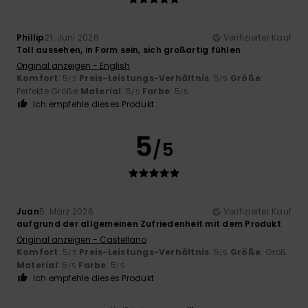
Phillip
21. Juni 2026
Verifizierter Kauf
Toll aussehen, in Form sein, sich großartig fühlen
Original anzeigen - English
Komfort
: 5
Preis-Leistungs-Verhältnis
: 5
Größe
:
/5
/5
Perfekte Größe
Material
: 5
Farbe
: 5
/5
/5
Ich empfehle dieses Produkt
5
/5
Juan
5. März 2026
Verifizierter Kauf
aufgrund der allgemeinen Zufriedenheit mit dem Produkt
Original anzeigen - Castellano
Komfort
: 5
Preis-Leistungs-Verhältnis
: 5
Größe
: Groß
/5
/5
Material
: 5
Farbe
: 5
/5
/5
Ich empfehle dieses Produkt