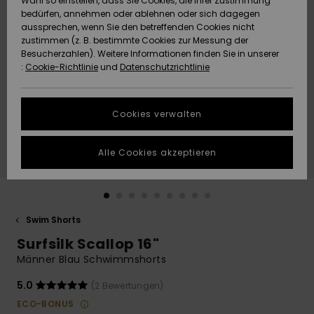
Wahl so einstellen, dass Sie Cookies, die Ihrer Zustimmung
Freedom
bedürfen, annehmen oder ablehnen oder sich dagegen
Community
aussprechen, wenn Sie den betreffenden Cookies nicht
HILFE & KONTAKT
Datenschutz
zustimmen (z. B. bestimmte Cookies zur Messung der
Brandneu
Brandneu
Besucherzahlen). Weitere Informationen finden Sie in unserer
:
Cookie-Richtlinie
und
Datenschutzrichtlinie
NACHHALTIGKEIT
Größenführer
Highlights
Highlights
SHOPS
Cookies verwalten
Starten Sie eine
Unterhaltung,
GESCHENKKARTE
um die
Alle Cookies akzeptieren
schnellste
Antwort auf Ihre
WUNSCHLISTE
Frage zu
erhalten.
Swim Shorts
Unterhaltung
starten
Surfsilk Scallop 16"
Finden Sie
Männer Blau Schwimmshorts
Antworten auf
die häufigsten
5.0
(2 Bewertungen)
Fragen sowie
ECO-BONUS
unser