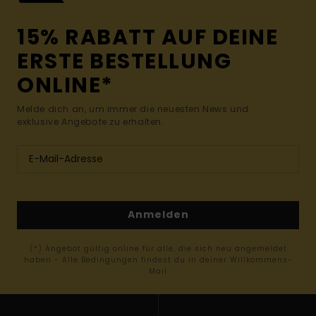
15% RABATT AUF DEINE
ERSTE BESTELLUNG
ONLINE*
Melde dich an, um immer die neuesten News und
exklusive Angebote zu erhalten.
Anmelden
(*) Angebot gültig online für alle, die sich neu angemeldet
haben - Alle Bedingungen findest du in deiner Willkommens-
Mail