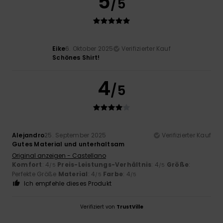
5
/5
Eike
6. Oktober 2025
Verifizierter Kauf
Schönes Shirt!
4
/5
Alejandro
25. September 2025
Verifizierter Kauf
Gutes Material und unterhaltsam
Original anzeigen - Castellano
Komfort
: 4
Preis-Leistungs-Verhältnis
: 4
Größe
:
/5
/5
Perfekte Größe
Material
: 4
Farbe
: 4
/5
/5
Ich empfehle dieses Produkt
Verifiziert von
TrustVille