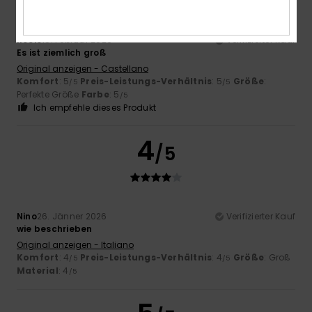
Rocio
18. Februar 2026
Verifizierter Kauf
Es ist ziemlich groß
Original anzeigen - Castellano
Komfort
: 5
Preis-Leistungs-Verhältnis
: 5
Größe
:
/5
/5
Perfekte Größe
Farbe
: 5
/5
Ich empfehle dieses Produkt
4
/5
Nino
26. Jänner 2026
Verifizierter Kauf
wie beschrieben
Original anzeigen - Italiano
Komfort
: 4
Preis-Leistungs-Verhältnis
: 4
Größe
: Groß
/5
/5
Material
: 4
/5