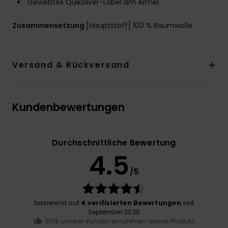
Gewebtes Quiksilver-Label am Ärmel
Zusammensetzung
[Hauptstoff] 100 % Baumwolle
Versand & Rückversand
Kundenbewertungen
Durchschnittliche Bewertung
4.5
/5
basierend auf
4 verifizierten Bewertungen
seit
September 2025
50% unserer Kunden empfehlen dieses Produkt