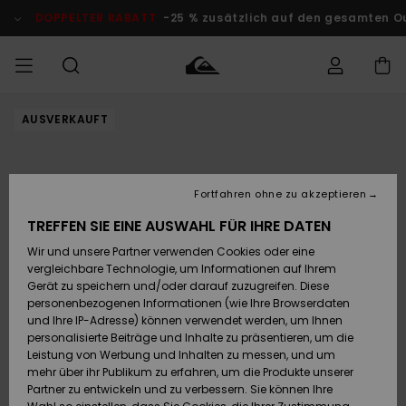
Direkt
zur
DOPPELTER RABATT
-25 % zusätzlich auf den gesamten O
Produktinformation
springen
AUSVERKAUFT
Auf meine
MÄNNER
Kleidung
Kleidung
Shop
Surf Shop
Snow Shop
Outlet
Bestellung
Männer
Männer
Herren
zugreifen
JUNGEN
Accessoires
Accessoires
Brandneu
Fortfahren ohne zu akzeptieren
Versand
Surf Shop
Snow Shop
Outlet
FRAUEN
Kinder
Kinder
KINDER
TREFFEN SIE EINE AUSWAHL FÜR IHRE DATEN
Retouren
Wir und unsere Partner verwenden Cookies oder eine
Schuhe&
Schuhe&
Highlights
vergleichbare Technologie, um Informationen auf Ihrem
Flip-Flops
Flip-Flops
SURF
Highlights
Snow Shop
Outlet
Gerät zu speichern und/oder darauf zuzugreifen. Diese
Bezahlung
Damen
Frauen
personenbezogenen Informationen (wie Ihre Browserdaten
Snow
SNOW
und Ihre IP-Adresse) können verwendet werden, um Ihnen
Surf
Surf
personalisierte Beiträge und Inhalte zu präsentieren, um die
Geschenkkarte
Community
Leistung von Werbung und Inhalten zu messen, und um
Highlights
DOPPELTER
mehr über ihr Publikum zu erfahren, um die Produkte unserer
RABATT
Partner zu entwickeln und zu verbessern. Sie können Ihre
Quiksilver
Snow
Snow