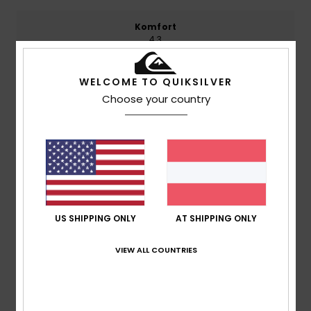
Komfort
4.3
WELCOME TO QUIKSILVER
Preis-Leistungs-Verhältnis
4.3
Choose your country
Größe
Material
4.0
Zu klein
Zu groß
Farbe
4.5
US SHIPPING ONLY
AT SHIPPING ONLY
VIEW ALL COUNTRIES
5
/5