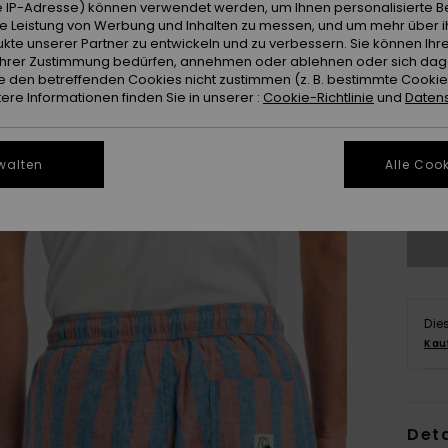
 IP-Adresse) können verwendet werden, um Ihnen personalisierte Be
ie Leistung von Werbung und Inhalten zu messen, und um mehr über i
kte unserer Partner zu entwickeln und zu verbessern. Sie können Ihre
e Ihrer Zustimmung bedürfen, annehmen oder ablehnen oder sich da
 den betreffenden Cookies nicht zustimmen (z. B. bestimmte Cooki
re Informationen finden Sie in unserer :
Cookie-Richtlinie
und
Datens
X
walten
Alle Cook
Gr
Die
Kau
Deta