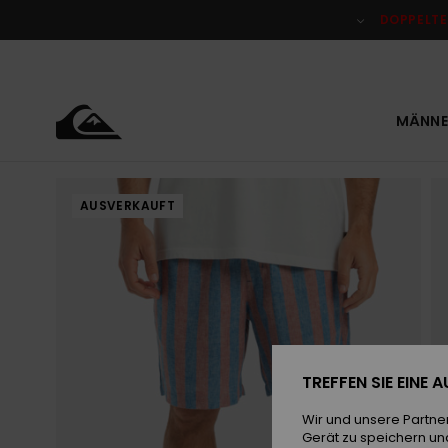
Direkt
zur
DOPPELTE
Produktinformation
springen
MÄNNE
AUSVERKAUFT
TREFFEN SIE EINE
Wir und unsere Partne
Gerät zu speichern un