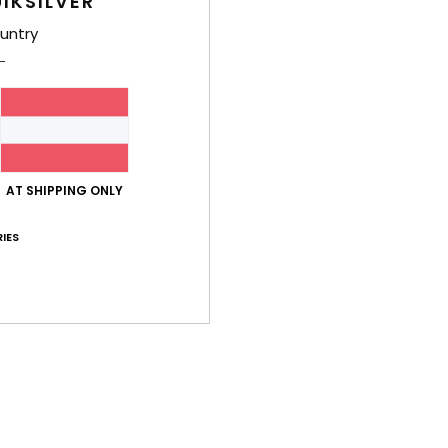
IKSILVER
Zusa
echte
untry
Ver
AT SHIPPING ONLY
IES