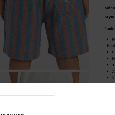
Männe
Style
Funk
M
Han
P
H
T
A
V
T
G
L
M