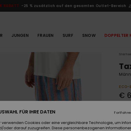
R RABATT
-25 % zusätzlich auf den gesamten Outlet-Bereich
J
R
JUNGEN
FRAUEN
SURF
SNOW
DOPPELTER 
Startse
Ta
Männe
ECO-
€ 6
DOPPE
 AUSWAHL FÜR IHRE DATEN
Fortfahre
Farb
r verwenden Cookies oder eine vergleichbare Technologie, um Info
d/oder darauf zuzugreifen. Diese personenbezogenen Informationen