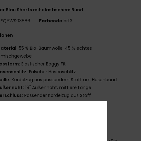
r Blau Shorts mit elastischem Bund
EQYWS03886
Farbcode
brt3
tionen
aterial:
55 % Bio-Baumwolle, 45 % echtes
fmischgewebe
assform:
Elastischer Baggy Fit
osenschlitz:
Falscher Hosenschlitz
aille:
Kordelzug aus passendem Stoff am Hosenbund
ußennaht:
18" Außennaht, mittlere Länge
erschluss:
Passender Kordelzug aus Stoff
aschen:
Seitentaschen
esäßtasche
ogo:
Recycelte Quiksilver-Labels
ade Better