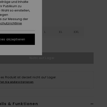
iträge und Inhalte
hr Publikum zu
 Wahl so einstellen,
gegen
es zur Messung der
chutzrichtlinie
S
S
M
L
XL
XXL
ies akzeptieren
ößentabelle ansehen
Nicht auf Lager
ses Produkt ist derzeit nicht auf Lager.
fen Sie andere Optionen
ils & Funktionen