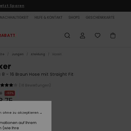
etzt Sparen
NACHHALTIGKEIT
HILFE & KONTAKT
SHOPS
GESCHENKKARTE
RABATT
ite
Jungen
Kleidung
Hosen
xer
 8 - 16 Braun Hose mit Straight Fit
(16 Bewertungen)
00
63%
8,75
ET
n ohne zu akzeptieren
LTER RABATT EXTRA 25 %
rmationen auf Ihrem
 (wie Ihre