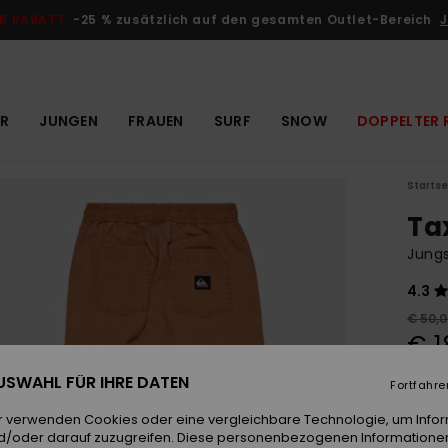
R RABATT
-25 % zusätzlich auf den gesamten Outlet-Bereich
J
R
JUNGEN
FRAUEN
SURF
SNOW
DOPPELTER 
Startse
Ta
Jungs
4.3
€ 50,
€ 1
OUTL
 AUSWAHL FÜR IHRE DATEN
Fortfahre
DOPPE
r verwenden Cookies oder eine vergleichbare Technologie, um Info
d/oder darauf zuzugreifen. Diese personenbezogenen Informationen