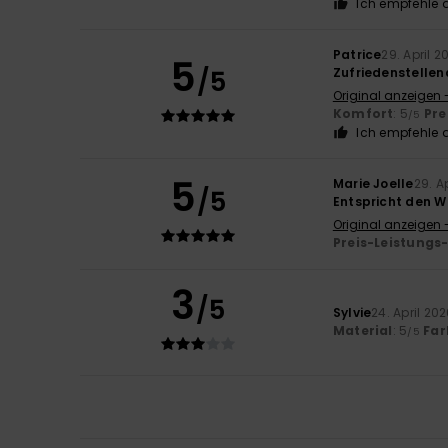
Ich empfehle d
Patrice
29. April 2
5
/5
Zufriedenstellen
Original anzeigen 
Komfort
: 5
Pre
/5
Ich empfehle d
5
Marie Joelle
29. A
/5
Entspricht den 
Original anzeigen 
Preis-Leistungs
3
/5
Sylvie
24. April 20
Material
: 5
Far
/5