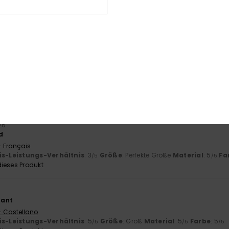
uni 2026
ima, etwas härter stoff
is-Leistungs-Verhältnis
: 5
Größe
: Perfekte Größe
Material
: 3
Fa
/5
/5
ieses Produkt
6
ommer
- Français
is-Leistungs-Verhältnis
: 5
Größe
: Perfekte Größe
Material
: 5
Fa
/5
/5
ieses Produkt
26
d
- Français
is-Leistungs-Verhältnis
: 3
Größe
: Perfekte Größe
Material
: 5
Fa
/5
/5
ieses Produkt
gant
- Castellano
is-Leistungs-Verhältnis
: 5
Größe
: Groß
Material
: 5
Farbe
: 5
/5
/5
/5