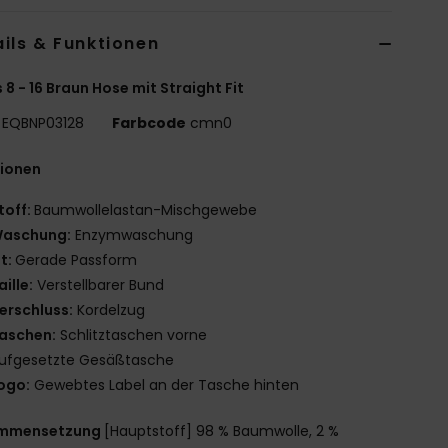
ils & Funktionen
 8 - 16 Braun Hose mit Straight Fit
EQBNP03128
Farbcode
cmn0
tionen
toff:
Baumwollelastan-Mischgewebe
aschung:
Enzymwaschung
it:
Gerade Passform
aille:
Verstellbarer Bund
erschluss:
Kordelzug
aschen:
Schlitztaschen vorne
ufgesetzte Gesäßtasche
ogo:
Gewebtes Label an der Tasche hinten
mmensetzung
[Hauptstoff] 98 % Baumwolle, 2 %