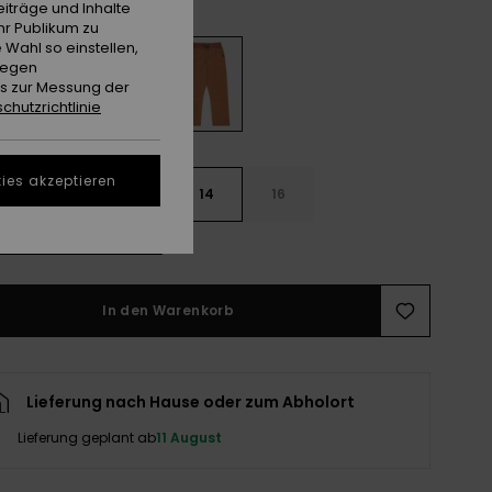
Bran
e
iträge und Inhalte
hr Publikum zu
 Wahl so einstellen,
gegen
es zur Messung der
chutzrichtlinie
ies akzeptieren
10
12
14
16
ößentabelle ansehen
In den Warenkorb
Lieferung nach Hause oder zum Abholort
Lieferung geplant ab
11 August