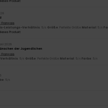
ieses Produkt
026
d
- Français
is-Leistungs-Verhältnis
: 5
Größe
: Perfekte Größe
Material
: 5
Fa
/5
/5
ieses Produkt
pril 2026
Wünschen der Jugendlichen
- Français
-Verhältnis
: 5
Größe
: Perfekte Größe
Material
: 5
Farbe
: 5
/5
/5
/5
26
be
: 5
/5