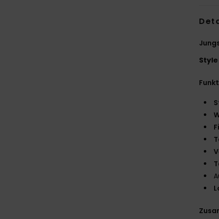
Deta
Jungs
Style
Funk
S
W
F
T
V
T
A
L
Zusa