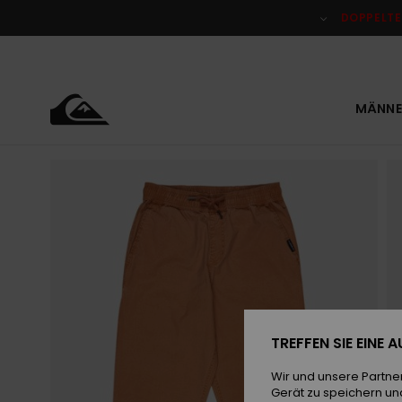
Direkt
zur
DOPPELTE
Produktinformation
springen
MÄNNE
TREFFEN SIE EINE
Wir und unsere Partne
Gerät zu speichern un