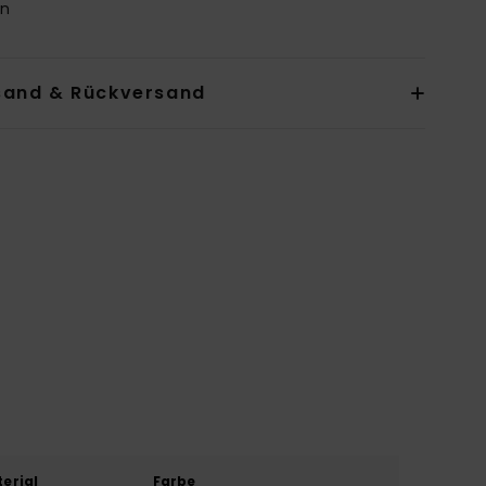
an
sand & Rückversand
erial
Farbe