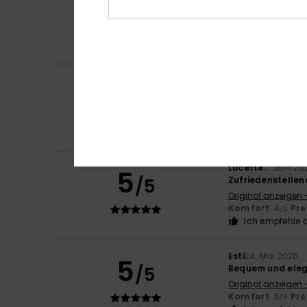
4
Anton Henri
23. J
/5
Preis Leistung pr
Komfort
: 4
Pre
/5
Ich empfehle d
Elodie
14. Juni 202
5
/5
Ideal für den S
Original anzeigen 
Komfort
: 5
Pre
/5
Ich empfehle d
Lucette
2. Juni 20
5
/5
Zufriedenstellen
Original anzeigen 
Komfort
: 4
Pre
/5
Ich empfehle d
Esti
24. Mai 2026
5
/5
Bequem und ele
Original anzeigen 
Komfort
: 5
Pre
/5