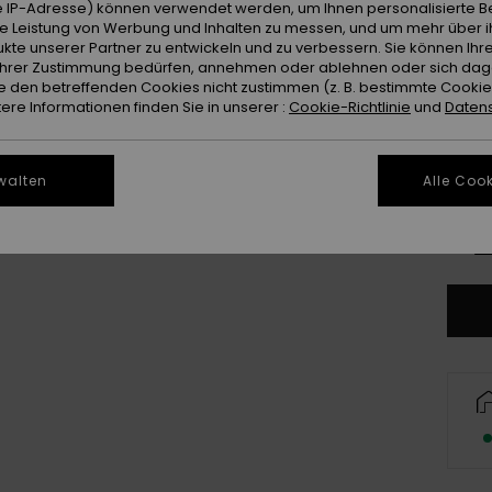
Farb
 IP-Adresse) können verwendet werden, um Ihnen personalisierte Be
ie Leistung von Werbung und Inhalten zu messen, und um mehr über i
kte unserer Partner zu entwickeln und zu verbessern. Sie können Ihre
e Ihrer Zustimmung bedürfen, annehmen oder ablehnen oder sich da
 den betreffenden Cookies nicht zustimmen (z. B. bestimmte Cooki
re Informationen finden Sie in unserer :
Cookie-Richtlinie
und
Datens
walten
Alle Cook
8
Gr