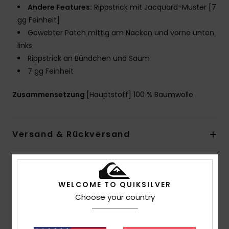
Andere Features:
Rippstrick mit Jacquard-Muster [7
gg Feinheit]
Gewebter Patch mittig am Nacken und vorne unten
links
Rippstrick an Bündchen und Saum
7 gg Feinheit
Zusammensetzung
[Hauptstoff] 100 % Baumwolle
Versand & Rückversand
Kundenbewertungen
WELCOME TO QUIKSILVER
Choose your country
Durchschnittliche Bewertung