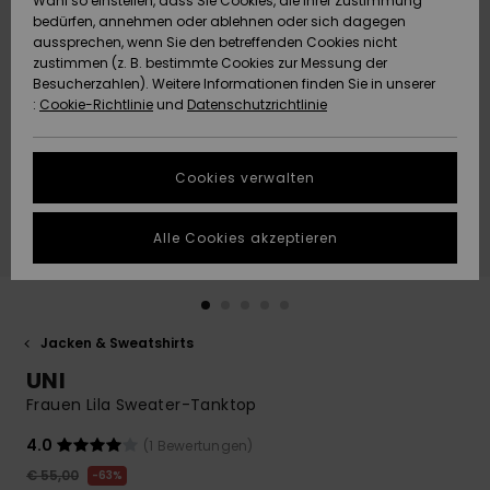
Wahl so einstellen, dass Sie Cookies, die Ihrer Zustimmung
Freedom
bedürfen, annehmen oder ablehnen oder sich dagegen
Community
aussprechen, wenn Sie den betreffenden Cookies nicht
HILFE & KONTAKT
Datenschutz
zustimmen (z. B. bestimmte Cookies zur Messung der
Brandneu
Brandneu
Besucherzahlen). Weitere Informationen finden Sie in unserer
:
Cookie-Richtlinie
und
Datenschutzrichtlinie
NACHHALTIGKEIT
Größenführer
Highlights
Highlights
SHOPS
Cookies verwalten
Starten Sie eine
Unterhaltung,
GESCHENKKARTE
um die
Alle Cookies akzeptieren
schnellste
Antwort auf Ihre
WUNSCHLISTE
Frage zu
erhalten.
Jacken & Sweatshirts
Unterhaltung
starten
UNI
Finden Sie
Frauen Lila Sweater-Tanktop
Antworten auf
die häufigsten
4.0
(1 Bewertungen)
Fragen sowie
€ 55,00
63%
unser