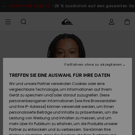
Direkt
zur
DOPPELTER RABATT
-25 % zusätzlich auf den gesamten Outlet
Produktinformation
springen
Auf meine
MÄNNER
Kleidung
Kleidung
Shop
Surf Shop
Snow Shop
Outlet
Bestellung
Männer
Männer
Herren
zugreifen
JUNGEN
Accessoires
Accessoires
Brandneu
Fortfahren ohne zu akzeptieren
Versand
Surf Shop
Snow Shop
Outlet
FRAUEN
Kinder
Kinder
KINDER
TREFFEN SIE EINE AUSWAHL FÜR IHRE DATEN
Retouren
Wir und unsere Partner verwenden Cookies oder eine
Schuhe&
Schuhe&
Highlights
vergleichbare Technologie, um Informationen auf Ihrem
Flip-Flops
Flip-Flops
SURF
Highlights
Snow Shop
Outlet
Gerät zu speichern und/oder darauf zuzugreifen. Diese
Bezahlung
Damen
Frauen
personenbezogenen Informationen (wie Ihre Browserdaten
Snow
SNOW
und Ihre IP-Adresse) können verwendet werden, um Ihnen
Surf
Surf
personalisierte Beiträge und Inhalte zu präsentieren, um die
Geschenkkarte
Community
Leistung von Werbung und Inhalten zu messen, und um
Highlights
DOPPELTER
mehr über ihr Publikum zu erfahren, um die Produkte unserer
RABATT
Partner zu entwickeln und zu verbessern. Sie können Ihre
Quiksilver
Snow
Snow