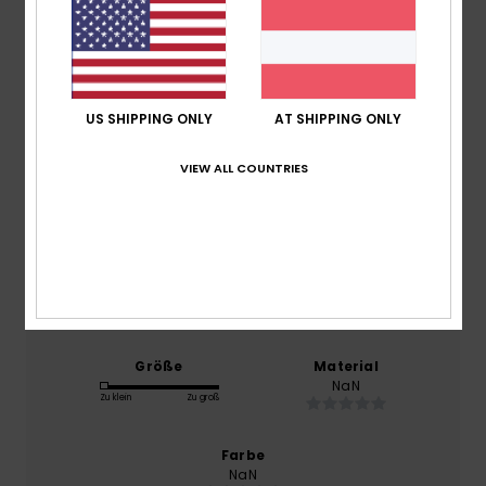
4.0
/5
basierend auf
1 verifizierten Bewertungen
seit
Jänner 2026
US SHIPPING ONLY
AT SHIPPING ONLY
0% unserer Kunden empfehlen dieses Produkt
VIEW ALL COUNTRIES
Komfort
NaN
Preis-Leistungs-Verhältnis
NaN
Größe
Material
NaN
Zu klein
Zu groß
Farbe
NaN