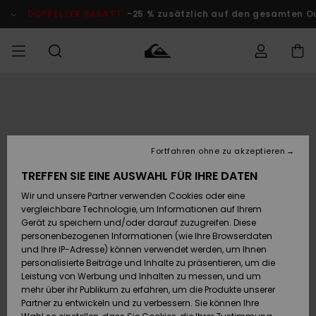
Direkt
zur
DOPPELTER RABATT
-25 % zusätzlich auf den gesamten Outlet
Produktinformation
springen
Auf meine
MÄNNER
Kleidung
Kleidung
Shop
Surf Shop
Snow Shop
Outlet
Bestellung
Männer
Männer
Herren
zugreifen
JUNGEN
Accessoires
Accessoires
Brandneu
Fortfahren ohne zu akzeptieren
Versand
Surf Shop
Snow Shop
Outlet
FRAUEN
Kinder
Kinder
KINDER
TREFFEN SIE EINE AUSWAHL FÜR IHRE DATEN
Retouren
Wir und unsere Partner verwenden Cookies oder eine
Schuhe&
Schuhe&
Highlights
vergleichbare Technologie, um Informationen auf Ihrem
Flip-Flops
Flip-Flops
SURF
Highlights
Snow Shop
Outlet
Gerät zu speichern und/oder darauf zuzugreifen. Diese
Bezahlung
Damen
Frauen
personenbezogenen Informationen (wie Ihre Browserdaten
Snow
SNOW
und Ihre IP-Adresse) können verwendet werden, um Ihnen
Surf
Surf
personalisierte Beiträge und Inhalte zu präsentieren, um die
Geschenkkarte
Community
Leistung von Werbung und Inhalten zu messen, und um
Highlights
DOPPELTER
mehr über ihr Publikum zu erfahren, um die Produkte unserer
RABATT
Partner zu entwickeln und zu verbessern. Sie können Ihre
Quiksilver
Snow
Snow