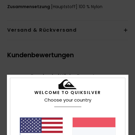
Zusammensetzung
[Hauptstoff] 100 % Nylon
Versand & Rückversand
Kundenbewertungen
Durchschnittliche Bewertung
5.0
WELCOME TO QUIKSILVER
/5
Choose your country
basierend auf
1 verifizierten Bewertungen
seit Juni
2026
100% unserer Kunden empfehlen dieses Produkt