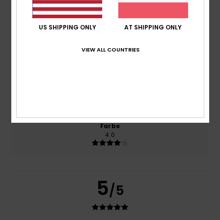
Komfort
4.0
US SHIPPING ONLY
AT SHIPPING ONLY
Preis-Leistungs-Verhältnis
VIEW ALL COUNTRIES
4.0
Größe
Material
4.0
Zu klein
Zu groß
Farbe
4.0
5
/5