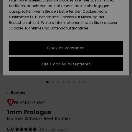
Wahl so einstellen, dass Sie Cookies, die Ihrer Zustimmung
Freedom
bedürfen, annehmen oder ablehnen oder sich dagegen
Community
aussprechen, wenn Sie den betreffenden Cookies nicht
HILFE & KONTAKT
Datenschutz
zustimmen (z. B. bestimmte Cookies zur Messung der
Brandneu
Brandneu
Besucherzahlen). Weitere Informationen finden Sie in unserer
:
Cookie-Richtlinie
und
Datenschutzrichtlinie
NACHHALTIGKEIT
Größenführer
Highlights
Highlights
SHOPS
Cookies verwalten
Starten Sie eine
Unterhaltung,
GESCHENKKARTE
um die
Alle Cookies akzeptieren
schnellste
Antwort auf Ihre
WUNSCHLISTE
Frage zu
erhalten.
Booties
Unterhaltung
starten
PRIMALOFT® BIO™
Finden Sie
1mm Prologue
Antworten auf
Männer Schwarz Reef Booties
die häufigsten
Fragen sowie
unser
5.0
(1 Bewertungen)