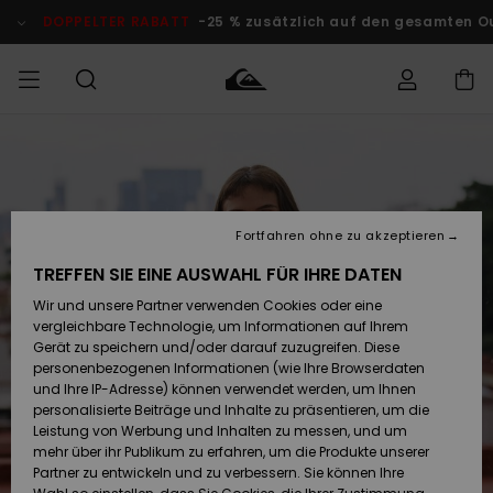
Direkt
zur
DOPPELTER RABATT
-25 % zusätzlich auf den gesamten O
Produktinformation
springen
Auf meine
MÄNNER
Kleidung
Kleidung
Shop
Surf Shop
Snow Shop
Outlet
Bestellung
Männer
Männer
Herren
zugreifen
JUNGEN
Accessoires
Accessoires
Brandneu
Fortfahren ohne zu akzeptieren
Versand
Surf Shop
Snow Shop
Outlet
FRAUEN
Kinder
Kinder
KINDER
TREFFEN SIE EINE AUSWAHL FÜR IHRE DATEN
Retouren
Wir und unsere Partner verwenden Cookies oder eine
Schuhe&
Schuhe&
Highlights
vergleichbare Technologie, um Informationen auf Ihrem
Flip-Flops
Flip-Flops
SURF
Highlights
Snow Shop
Outlet
Gerät zu speichern und/oder darauf zuzugreifen. Diese
Bezahlung
Damen
Frauen
personenbezogenen Informationen (wie Ihre Browserdaten
Snow
SNOW
und Ihre IP-Adresse) können verwendet werden, um Ihnen
Surf
Surf
personalisierte Beiträge und Inhalte zu präsentieren, um die
Geschenkkarte
Community
Leistung von Werbung und Inhalten zu messen, und um
Highlights
DOPPELTER
mehr über ihr Publikum zu erfahren, um die Produkte unserer
RABATT
Partner zu entwickeln und zu verbessern. Sie können Ihre
Quiksilver
Snow
Snow