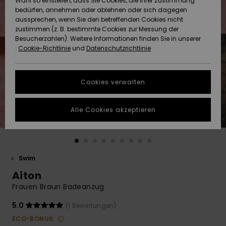
Wahl so einstellen, dass Sie Cookies, die Ihrer Zustimmung
Freedom
bedürfen, annehmen oder ablehnen oder sich dagegen
Community
aussprechen, wenn Sie den betreffenden Cookies nicht
HILFE & KONTAKT
Datenschutz
zustimmen (z. B. bestimmte Cookies zur Messung der
Brandneu
Brandneu
Besucherzahlen). Weitere Informationen finden Sie in unserer
:
Cookie-Richtlinie
und
Datenschutzrichtlinie
NACHHALTIGKEIT
Größenführer
Highlights
Highlights
SHOPS
Cookies verwalten
Starten Sie eine
Unterhaltung,
GESCHENKKARTE
um die
Alle Cookies akzeptieren
schnellste
Antwort auf Ihre
WUNSCHLISTE
Frage zu
erhalten.
Swim
Unterhaltung
starten
Aiton
Finden Sie
Frauen Braun Badeanzug
Antworten auf
die häufigsten
5.0
(1 Bewertungen)
Fragen sowie
ECO-BONUS
unser