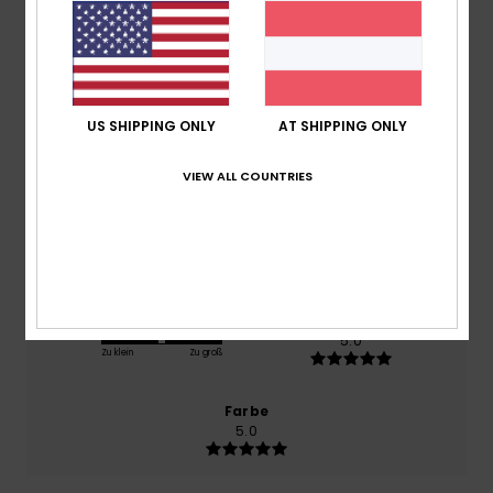
basierend auf
1 verifizierten Bewertungen
seit Juni
2026
100% unserer Kunden empfehlen dieses Produkt
US SHIPPING ONLY
AT SHIPPING ONLY
Komfort
5.0
VIEW ALL COUNTRIES
Preis-Leistungs-Verhältnis
5.0
Größe
Material
5.0
Zu klein
Zu groß
Farbe
5.0