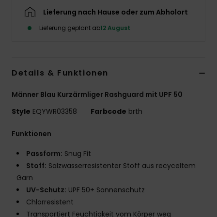
Lieferung nach Hause oder zum Abholort
Lieferung geplant ab
12 August
Details & Funktionen
Männer Blau Kurzärmliger Rashguard mit UPF 50
Style
EQYWR03358
Farbcode
brth
Funktionen
Passform:
Snug Fit
Stoff:
Salzwasserresistenter Stoff aus recyceltem
Garn
UV-Schutz:
UPF 50+ Sonnenschutz
Chlorresistent
Transportiert Feuchtigkeit vom Körper weg