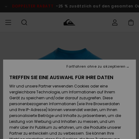
Direkt
zur
DOPPELTER RABATT
-25 % zusätzlich auf den gesamten O
Produktinformation
springen
Auf meine
MÄNNER
Kleidung
Kleidung
Shop
Surf Shop
Snow Shop
Outlet
Bestellung
Männer
Männer
Herren
zugreifen
JUNGEN
Accessoires
Accessoires
Brandneu
Fortfahren ohne zu akzeptieren
Versand
Surf Shop
Snow Shop
Outlet
FRAUEN
Kinder
Kinder
KINDER
TREFFEN SIE EINE AUSWAHL FÜR IHRE DATEN
Retouren
Wir und unsere Partner verwenden Cookies oder eine
Schuhe&
Schuhe&
Highlights
vergleichbare Technologie, um Informationen auf Ihrem
Flip-Flops
Flip-Flops
SURF
Highlights
Snow Shop
Outlet
Gerät zu speichern und/oder darauf zuzugreifen. Diese
Bezahlung
Damen
Frauen
personenbezogenen Informationen (wie Ihre Browserdaten
Snow
SNOW
und Ihre IP-Adresse) können verwendet werden, um Ihnen
Surf
Surf
personalisierte Beiträge und Inhalte zu präsentieren, um die
Geschenkkarte
Community
Leistung von Werbung und Inhalten zu messen, und um
Highlights
DOPPELTER
mehr über ihr Publikum zu erfahren, um die Produkte unserer
RABATT
Partner zu entwickeln und zu verbessern. Sie können Ihre
Quiksilver
Snow
Snow