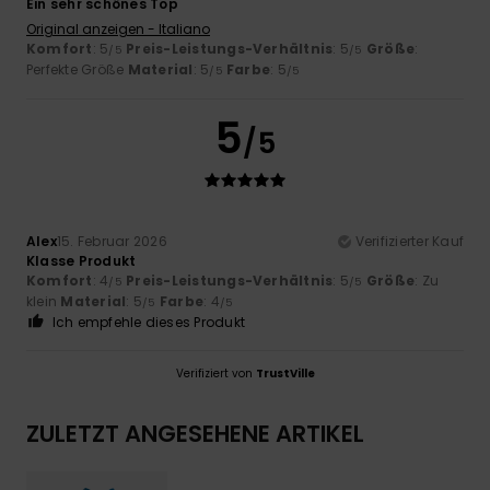
Ein sehr schönes Top
Original anzeigen - Italiano
Komfort
: 5
Preis-Leistungs-Verhältnis
: 5
Größe
:
/5
/5
Perfekte Größe
Material
: 5
Farbe
: 5
/5
/5
5
/5
Alex
15. Februar 2026
Verifizierter Kauf
Klasse Produkt
Komfort
: 4
Preis-Leistungs-Verhältnis
: 5
Größe
: Zu
/5
/5
klein
Material
: 5
Farbe
: 4
/5
/5
Ich empfehle dieses Produkt
Verifiziert von
TrustVille
ZULETZT ANGESEHENE ARTIKEL