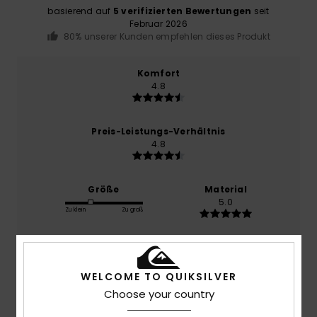
basierend auf
5 verifizierten Bewertungen
seit
Februar 2026
80% unserer Kunden empfehlen dieses Produkt
Komfort
4.8
Preis-Leistungs-Verhältnis
4.8
Größe
Material
5.0
Zu klein
Zu groß
Farbe
4.8
WELCOME TO QUIKSILVER
Choose your country