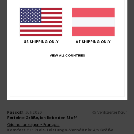
5
/5
Frederic
12. Juli 2026
Verifizierter Kauf
US SHIPPING ONLY
AT SHIPPING ONLY
Tolles Produkt
Original anzeigen - Français
Komfort
: 5
Preis-Leistungs-Verhältnis
: 5
Material
: 5
/5
/5
/5
VIEW ALL COUNTRIES
Farbe
: 5
/5
Ich empfehle dieses Produkt
5
/5
Pascal
3. Juli 2026
Verifizierter Kauf
Perfekte Größe, ich liebe den Stoff
Original anzeigen - Français
Komfort
: 5
Preis-Leistungs-Verhältnis
: 4
Größe
:
/5
/5