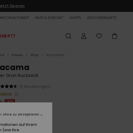
etzt Sparen
NACHHALTIGKEIT
HILFE & KONTAKT
SHOPS
GESCHENKKARTE
RABATT
ite
Frauen
Shop
Accessoires
tacama
er Grün Rucksack
(6 Bewertungen)
BONUS
00
63%
3,75
n ohne zu akzeptieren
ET
rmationen auf Ihrem
LTER RABATT EXTRA 25 %
 (wie Ihre