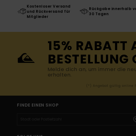
Kostenloser Versand
Rückgabe innerhalb v
und Rückversand für
30 Tagen
Mitglieder
15% RABATT 
BESTELLUNG 
Melde dich an, um immer die ne
erhalten.
(*) Angebot gültig online
FINDE EINEN SHOP