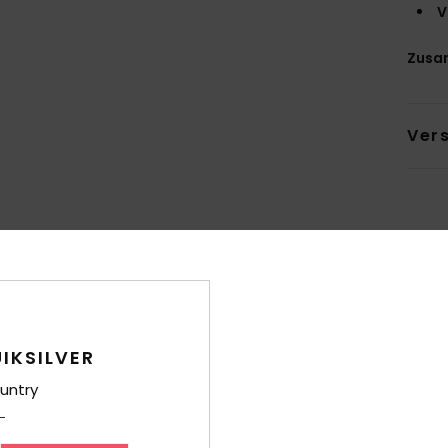
V
Zusa
Ver
Durchschnittliche Bewertung
4.8
IKSILVER
/5
untry
basierend auf
6 verifizierten Bewertungen
seit Dezember 2025
83% unserer Kunden empfehlen dieses Produkt