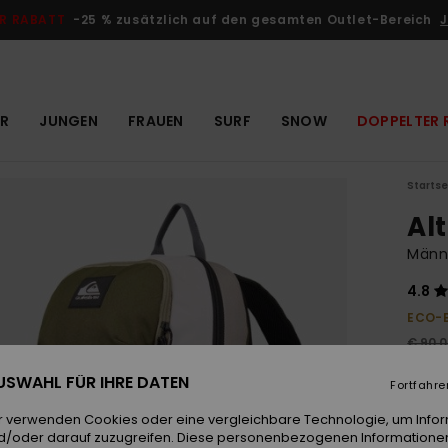
R RABATT
-25 % zusätzlich auf den gesamten Outlet-Bereich
J
R
JUNGEN
FRAUEN
SURF
SNOW
DOPPELTER 
Startse
Al
Männ
4.8
ECO-
€ 90,
€ 3
 AUSWAHL FÜR IHRE DATEN
Fortfahre
OUTL
r verwenden Cookies oder eine vergleichbare Technologie, um Info
DOPPE
d/oder darauf zuzugreifen. Diese personenbezogenen Informationen