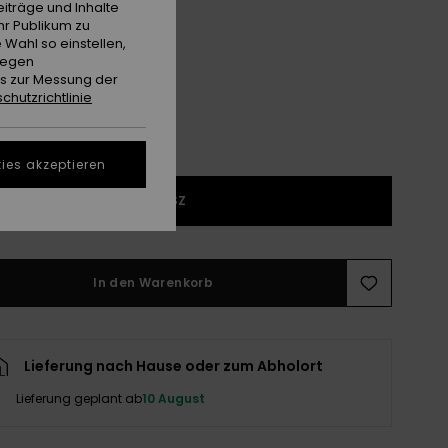
iträge und Inhalte
hr Publikum zu
Grape Leaf
e
 Wahl so einstellen,
gegen
es zur Messung der
chutzrichtlinie
ies akzeptieren
1SZ
In den Warenkorb
Lieferung nach Hause oder zum Abholort
Lieferung geplant ab
10 August