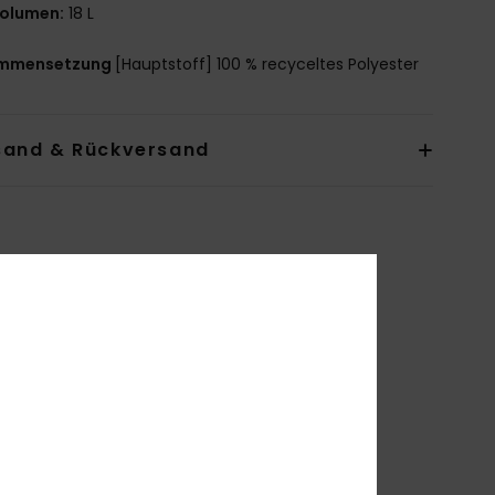
olumen:
18 L
mmensetzung
[Hauptstoff] 100 % recyceltes Polyester
sand & Rückversand