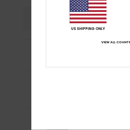
Komfort
Preis
4.5
US SHIPPING ONLY
VIEW ALL COUNTR
5
Christin
26. Juni 
/5
Tolle Aufteilung
Komfort
: 5
Pre
/5
Ich empfehle d
Alban
27. Mai 202
4
/5
Ich finde es sch
Original anzeigen 
Komfort
: 4
Pre
/5
Ich empfehle d
5
Client anonyme v
/5
Gutes Produkt
Original anzeigen 