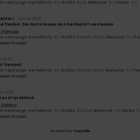
is-Leistungs-Verhältnis
: 4
Größe
: Groß
Material
: 5
Farbe
: 4
/5
/5
/5
érifié
18. Jänner 2026
d flexibel. Die Gurte lassen sich bei Bedarf verstecken
- Français
is-Leistungs-Verhältnis
: 4
Größe
: Perfekte Größe
Material
: 5
Fa
/5
/5
ieses Produkt
r 2025
auf Versand
is-Leistungs-Verhältnis
: 3
Größe
: Perfekte Größe
Material
: 5
Fa
/5
/5
ieses Produkt
er 2025
d es ist praktisch
 Italiano
is-Leistungs-Verhältnis
: 5
Größe
: Zu groß
Material
: 4
Farbe
: 5
/5
/5
ieses Produkt
Verifiziert von
TrustVille