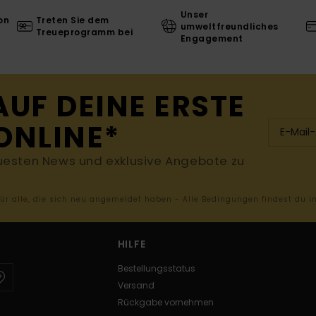
Unser
on
Treten Sie dem
umweltfreundliches
Treueprogramm bei
Engagement
AUF DEINE ERSTE
ONLINE*
uesten News und exklusive Angebote zu
 für alle, die sich neu angemeldet haben - Alle Bedingungen findest du 
HILFE
Bestellungsstatus
Versand
Rückgabe vornehmen