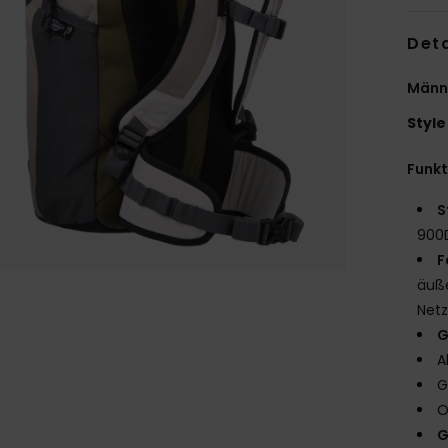
Deta
Männ
Style
Funk
S
900D
F
äuße
Net
G
A
G
O
G