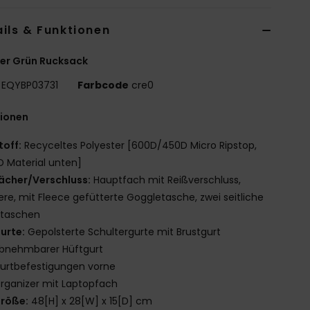
ils & Funktionen
er Grün Rucksack
EQYBP03731
Farbcode
cre0
tionen
toff:
Recyceltes Polyester [600D/450D Micro Ripstop,
 Material unten]
ächer/Verschluss:
Hauptfach mit Reißverschluss,
re, mit Fleece gefütterte Goggletasche, zwei seitliche
ztaschen
urte:
Gepolsterte Schultergurte mit Brustgurt
bnehmbarer Hüftgurt
urtbefestigungen vorne
rganizer mit Laptopfach
röße:
48[H] x 28[W] x 15[D] cm