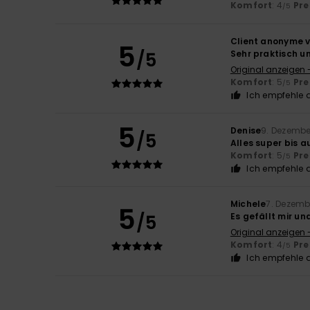
Komfort
: 4
Pre
/5
Client anonyme v
5
/5
Sehr praktisch un
Original anzeigen 
Komfort
: 5
Pre
/5
Ich empfehle d
5
Denise
9. Dezembe
/5
Alles super bis 
Komfort
: 5
Pre
/5
Ich empfehle d
Michele
7. Dezemb
5
/5
Es gefällt mir un
Original anzeigen -
Komfort
: 4
Pre
/5
Ich empfehle d