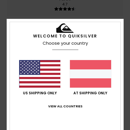
4.7
5
/5
WELCOME TO QUIKSILVER
Choose your country
Christin
26. Juni 2026
Verifizierter Kauf
Tolle Aufteilung der Fächer
Komfort
: 5
Preis-Leistungs-Verhältnis
: 5
Größe
:
/5
/5
Perfekte Größe
Material
: 5
Farbe
: 5
/5
/5
Ich empfehle dieses Produkt
US SHIPPING ONLY
AT SHIPPING ONLY
4
/5
VIEW ALL COUNTRIES
Alban
27. Mai 2026
Verifizierter Kauf