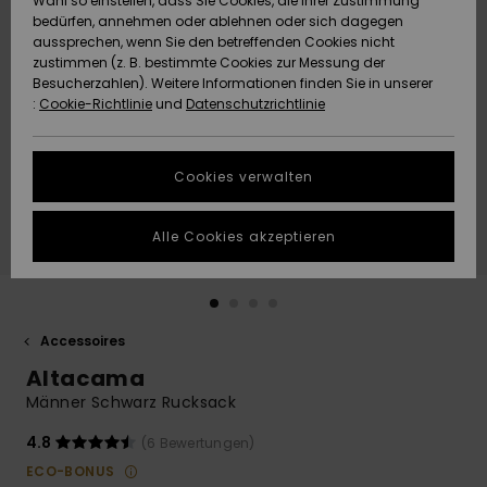
Wahl so einstellen, dass Sie Cookies, die Ihrer Zustimmung
Freedom
bedürfen, annehmen oder ablehnen oder sich dagegen
Community
aussprechen, wenn Sie den betreffenden Cookies nicht
HILFE & KONTAKT
Datenschutz
zustimmen (z. B. bestimmte Cookies zur Messung der
Brandneu
Brandneu
Besucherzahlen). Weitere Informationen finden Sie in unserer
:
Cookie-Richtlinie
und
Datenschutzrichtlinie
NACHHALTIGKEIT
Größenführer
Highlights
Highlights
SHOPS
Cookies verwalten
Starten Sie eine
Unterhaltung,
GESCHENKKARTE
um die
Alle Cookies akzeptieren
schnellste
Antwort auf Ihre
WUNSCHLISTE
Frage zu
erhalten.
Accessoires
Unterhaltung
starten
Altacama
Finden Sie
Männer Schwarz Rucksack
Antworten auf
die häufigsten
4.8
(6 Bewertungen)
Fragen sowie
ECO-BONUS
unser