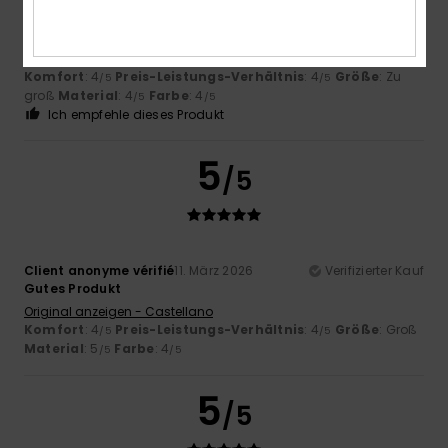
Ich finde es schade, dass es keine andere Farbe zur
Auswahl gibt.
Original anzeigen - Français
Komfort
: 4
Preis-Leistungs-Verhältnis
: 4
Größe
: Zu
/5
/5
groß
Material
: 4
Farbe
: 4
/5
/5
Ich empfehle dieses Produkt
5
/5
Client anonyme vérifié
11. März 2026
Verifizierter Kauf
Gutes Produkt
Original anzeigen - Castellano
Komfort
: 4
Preis-Leistungs-Verhältnis
: 4
Größe
: Groß
/5
/5
Material
: 5
Farbe
: 4
/5
/5
5
/5