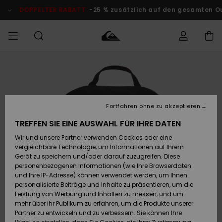
Direkt
zur
DOPPELTER RABATT
-25 % zusätzlich auf den gesamten O
Produktinformation
springen
Auf meine
MÄNNER
Kleidung
Kleidung
Shop
Surf Shop
Snow Shop
Outlet
Bestellung
Männer
Männer
Herren
zugreifen
JUNGEN
Accessoires
Accessoires
Brandneu
Fortfahren ohne zu akzeptieren
Versand
Surf Shop
Snow Shop
Outlet
FRAUEN
Kinder
Kinder
KINDER
TREFFEN SIE EINE AUSWAHL FÜR IHRE DATEN
Retouren
Wir und unsere Partner verwenden Cookies oder eine
Schuhe&
Schuhe&
Highlights
vergleichbare Technologie, um Informationen auf Ihrem
Flip-Flops
Flip-Flops
SURF
Highlights
Snow Shop
Outlet
Gerät zu speichern und/oder darauf zuzugreifen. Diese
Bezahlung
Damen
Frauen
personenbezogenen Informationen (wie Ihre Browserdaten
Snow
SNOW
und Ihre IP-Adresse) können verwendet werden, um Ihnen
Surf
Surf
personalisierte Beiträge und Inhalte zu präsentieren, um die
Geschenkkarte
Community
Leistung von Werbung und Inhalten zu messen, und um
Highlights
DOPPELTER
mehr über ihr Publikum zu erfahren, um die Produkte unserer
RABATT
Partner zu entwickeln und zu verbessern. Sie können Ihre
Quiksilver
Snow
Snow