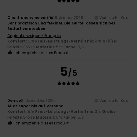
Client anonyme vérifié
18. Jänner 2026
Verifizierter Kauf
Sehr praktisch und flexibel. Die Gurte lassen sich bei
Bedarf verstecken
Original anzeigen - Français
Komfort
: 5
Preis-Leistungs-Verhältnis
: 4
Größe
:
/5
/5
Perfekte Größe
Material
: 5
Farbe
: 5
/5
/5
Ich empfehle dieses Produkt
5
/5
Denise
9. Dezember 2025
Verifizierter Kauf
Alles super bis auf Versand
Komfort
: 5
Preis-Leistungs-Verhältnis
: 3
Größe
:
/5
/5
Perfekte Größe
Material
: 5
Farbe
: 5
/5
/5
Ich empfehle dieses Produkt