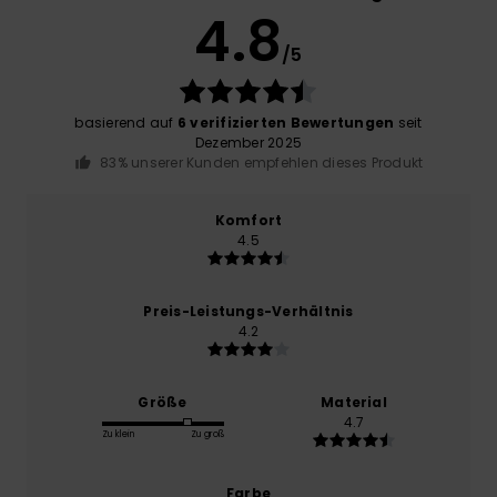
4.8
/5
basierend auf
6 verifizierten Bewertungen
seit
Dezember 2025
83% unserer Kunden empfehlen dieses Produkt
Komfort
4.5
Preis-Leistungs-Verhältnis
4.2
Größe
Material
4.7
Zu klein
Zu groß
Farbe