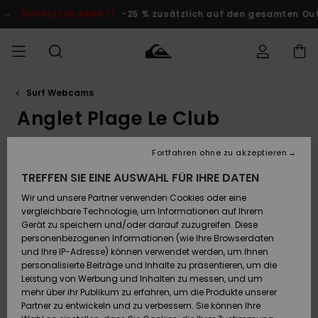
Zum
Inhalt
DOPPELTER RABATT
-25 % zusätzlich auf den gesamten O
springen
Surf Webcams
Auf meine
MÄNNER
Kleidung
Kleidung
Shop
Surf Shop
Snow Shop
Outlet
Bestellung
Männer
Männer
Herren
Anglet Plage Le Club
zugreifen
JUNGEN
Accessoires
Accessoires
Brandneu
Fortfahren ohne zu akzeptieren
Versand
Surf Shop
Snow Shop
Outlet
Webcam Anglet - Le Club
FRAUEN
Kinder
Kinder
KINDER
TREFFEN SIE EINE AUSWAHL FÜR IHRE DATEN
Retouren
Wir und unsere Partner verwenden Cookies oder eine
Schuhe&
Schuhe&
Highlights
Nestled right below the iconic cliffs, Club Sud in
Flip-Flops
Flip-Flops
SURF
Anglet serves up epic views over the famous
vergleichbare Technologie, um Informationen auf Ihrem
Highlights
Snow Shop
Outlet
Chambre d'Amour. This essential Basque Country
Gerät zu speichern und/oder darauf zuzugreifen. Diese
Bezahlung
Damen
Frauen
beach break delivers a huge variety of conditions
personenbezogenen Informationen (wie Ihre Browserdaten
Snow
SNOW
depending on the shifting sandbanks and incoming
und Ihre IP-Adresse) können verwendet werden, um Ihnen
Surf
Surf
swell. As you'll spot on our Anglet surf cam, the line-
personalisierte Beiträge und Inhalte zu präsentieren, um die
Geschenkkarte
Community
up can get pretty busy when those clean summer
Leistung von Werbung und Inhalten zu messen, und um
Highlights
DOPPELTER
swells roll in, but thanks to the multiple peaks, you
mehr über ihr Publikum zu erfahren, um die Produkte unserer
RABATT
can usually hunt down a quiet wave. Make sure you
Partner zu entwickeln und zu verbessern. Sie können Ihre
Quiksilver
Snow
Snow
check the Club Sud webcam and live conditions at