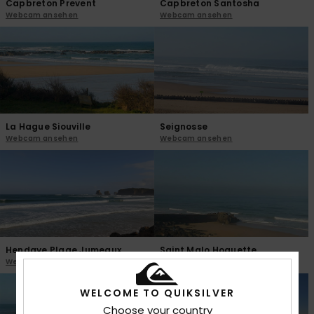
Capbreton Prevent
Capbreton Santosha
Webcam ansehen
Webcam ansehen
La Hague Siouville
Seignosse
Webcam ansehen
Webcam ansehen
Hendaye Plage Jumeaux
Saint Malo Hoguette
Webcam ansehen
Webcam ansehen
WELCOME TO QUIKSILVER
Choose your country