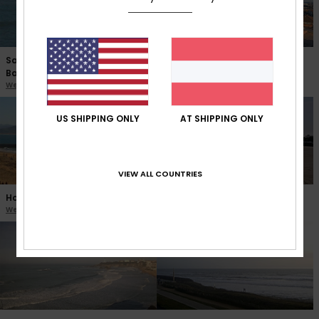
Saint Jean de Luz Sainte
Palavas les Flots
Barbe
Webcam ansehen
Webcam ansehen
US SHIPPING ONLY
AT SHIPPING ONLY
VIEW ALL COUNTRIES
Hossegor La Gravière
Royan Pontaillac
Webcam ansehen
Webcam ansehen