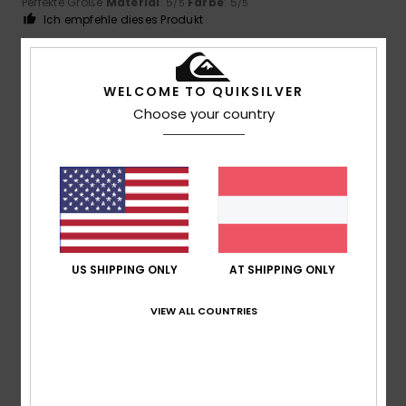
Perfekte Größe
Material
: 5
Farbe
: 5
/5
/5
Ich empfehle dieses Produkt
5
/5
WELCOME TO QUIKSILVER
Choose your country
Márcia
28. November 2025
Verifizierter Kauf
.....mmmmmmmm
Original anzeigen - Português
Komfort
: 5
Preis-Leistungs-Verhältnis
: 5
Größe
: Zu
/5
/5
groß
Material
: 5
Farbe
: 5
/5
/5
Ich empfehle dieses Produkt
US SHIPPING ONLY
AT SHIPPING ONLY
5
/5
VIEW ALL COUNTRIES
Client anonyme vérifié
24. November 2025
Verifizierter Kauf