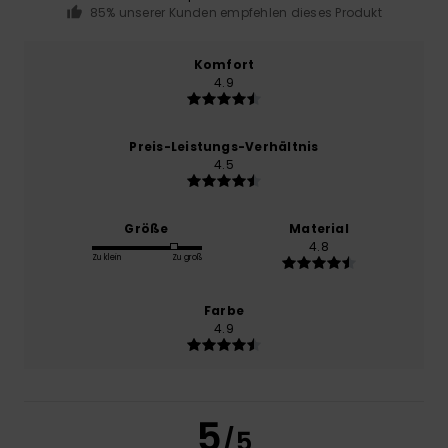
85% unserer Kunden empfehlen dieses Produkt
Komfort
4.9
Preis-Leistungs-Verhältnis
4.5
Größe
Material
4.8
Zu klein
Zu groß
Farbe
4.9
5
/5