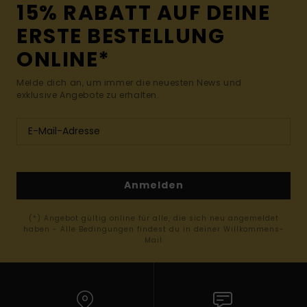
15% RABATT AUF DEINE
ERSTE BESTELLUNG
ONLINE*
Melde dich an, um immer die neuesten News und
exklusive Angebote zu erhalten.
Anmelden
(*) Angebot gültig online für alle, die sich neu angemeldet
haben - Alle Bedingungen findest du in deiner Willkommens-
Mail