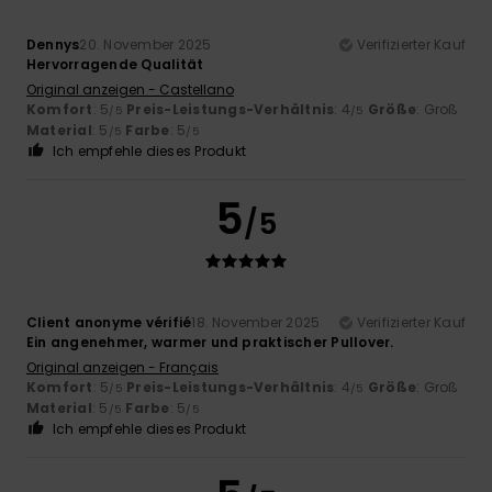
Dennys
20. November 2025
Verifizierter Kauf
Hervorragende Qualität
Original anzeigen - Castellano
Komfort
: 5
Preis-Leistungs-Verhältnis
: 4
Größe
: Groß
/5
/5
Material
: 5
Farbe
: 5
/5
/5
Ich empfehle dieses Produkt
5
/5
Client anonyme vérifié
18. November 2025
Verifizierter Kauf
Ein angenehmer, warmer und praktischer Pullover.
Original anzeigen - Français
Komfort
: 5
Preis-Leistungs-Verhältnis
: 4
Größe
: Groß
/5
/5
Material
: 5
Farbe
: 5
/5
/5
Ich empfehle dieses Produkt