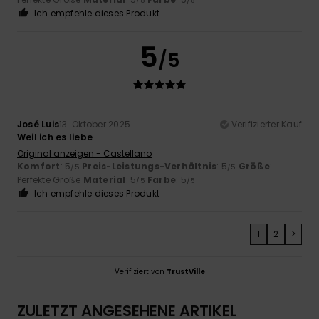
/5
/5
Ich empfehle dieses Produkt
5
/5
José Luis
13. Oktober 2025
Verifizierter Kauf
Weil ich es liebe
Original anzeigen - Castellano
Komfort
: 5
Preis-Leistungs-Verhältnis
: 5
Größe
:
/5
/5
Perfekte Größe
Material
: 5
Farbe
: 5
/5
/5
Ich empfehle dieses Produkt
1
2
>
Verifiziert von
TrustVille
ZULETZT ANGESEHENE ARTIKEL