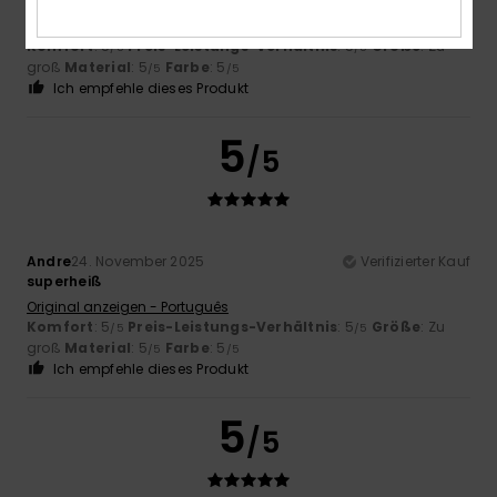
Sehr schön und praktisch, warm
Original anzeigen - Castellano
Komfort
: 5
Preis-Leistungs-Verhältnis
: 5
Größe
: Zu
/5
/5
groß
Material
: 5
Farbe
: 5
/5
/5
Ich empfehle dieses Produkt
5
/5
Andre
24. November 2025
Verifizierter Kauf
superheiß
Original anzeigen - Português
Komfort
: 5
Preis-Leistungs-Verhältnis
: 5
Größe
: Zu
/5
/5
groß
Material
: 5
Farbe
: 5
/5
/5
Ich empfehle dieses Produkt
5
/5