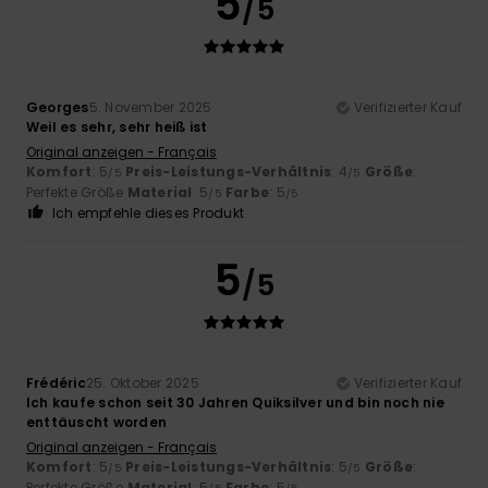
5
/5
Georges
5. November 2025
Verifizierter Kauf
Weil es sehr, sehr heiß ist
Original anzeigen - Français
Komfort
: 5
Preis-Leistungs-Verhältnis
: 4
Größe
:
/5
/5
Perfekte Größe
Material
: 5
Farbe
: 5
/5
/5
Ich empfehle dieses Produkt
5
/5
Frédéric
25. Oktober 2025
Verifizierter Kauf
Ich kaufe schon seit 30 Jahren Quiksilver und bin noch nie
enttäuscht worden
Original anzeigen - Français
Komfort
: 5
Preis-Leistungs-Verhältnis
: 5
Größe
:
/5
/5
Perfekte Größe
Material
: 5
Farbe
: 5