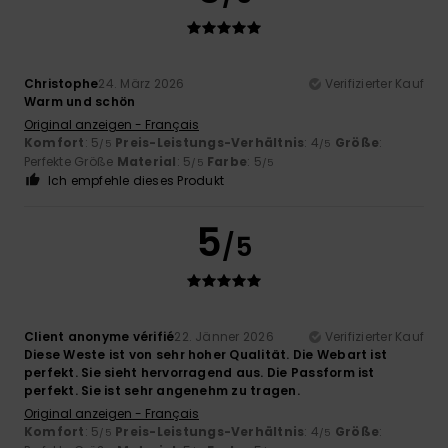
Christophe
24. März 2026
Verifizierter Kauf
Warm und schön
Original anzeigen - Français
Komfort
: 5
Preis-Leistungs-Verhältnis
: 4
Größe
:
/5
/5
Perfekte Größe
Material
: 5
Farbe
: 5
/5
/5
Ich empfehle dieses Produkt
5
/5
Client anonyme vérifié
22. Jänner 2026
Verifizierter Kauf
Diese Weste ist von sehr hoher Qualität. Die Webart ist
perfekt. Sie sieht hervorragend aus. Die Passform ist
perfekt. Sie ist sehr angenehm zu tragen.
Original anzeigen - Français
Komfort
: 5
Preis-Leistungs-Verhältnis
: 4
Größe
:
/5
/5