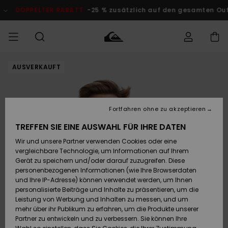
Direkt
zur
DOPPELTER RABATT
-25 % zusätzlich auf den gesamten O
Produktinformation
springen
AUSVERKAUFT
Auf meine
MÄNNER
Kleidung
Kleidung
Shop
Surf Shop
Snow Shop
Outlet
Bestellung
Männer
Männer
Herren
zugreifen
JUNGEN
Accessoires
Accessoires
Brandneu
Fortfahren ohne zu akzeptieren
Versand
Surf Shop
Snow Shop
Outlet
FRAUEN
Kinder
Kinder
KINDER
TREFFEN SIE EINE AUSWAHL FÜR IHRE DATEN
Retouren
Wir und unsere Partner verwenden Cookies oder eine
Schuhe&
Schuhe&
Highlights
vergleichbare Technologie, um Informationen auf Ihrem
Flip-Flops
Flip-Flops
SURF
Highlights
Snow Shop
Outlet
Gerät zu speichern und/oder darauf zuzugreifen. Diese
Bezahlung
Damen
Frauen
personenbezogenen Informationen (wie Ihre Browserdaten
Snow
SNOW
und Ihre IP-Adresse) können verwendet werden, um Ihnen
Surf
Surf
personalisierte Beiträge und Inhalte zu präsentieren, um die
Geschenkkarte
Community
Leistung von Werbung und Inhalten zu messen, und um
Highlights
DOPPELTER
mehr über ihr Publikum zu erfahren, um die Produkte unserer
RABATT
Partner zu entwickeln und zu verbessern. Sie können Ihre
Quiksilver
Snow
Snow