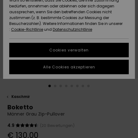
Wahl so einstellen, dass Sie Cookies, die Ihrer Zustimmung
Freedom
bedürfen, annehmen oder ablehnen oder sich dagegen
Community
aussprechen, wenn Sie den betreffenden Cookies nicht
HILFE & KONTAKT
Datenschutz
zustimmen (z. B. bestimmte Cookies zur Messung der
Brandneu
Brandneu
Besucherzahlen). Weitere Informationen finden Sie in unserer
:
Cookie-Richtlinie
und
Datenschutzrichtlinie
NACHHALTIGKEIT
Größenführer
Highlights
Highlights
SHOPS
Cookies verwalten
Starten Sie eine
Unterhaltung,
GESCHENKKARTE
um die
Alle Cookies akzeptieren
schnellste
Antwort auf Ihre
WUNSCHLISTE
Frage zu
erhalten.
Kaschmir
Unterhaltung
starten
Boketto
Finden Sie
Männer Grau Zip-Pullover
Antworten auf
die häufigsten
4.9
(20 Bewertungen)
Fragen sowie
€ 130,00
unser