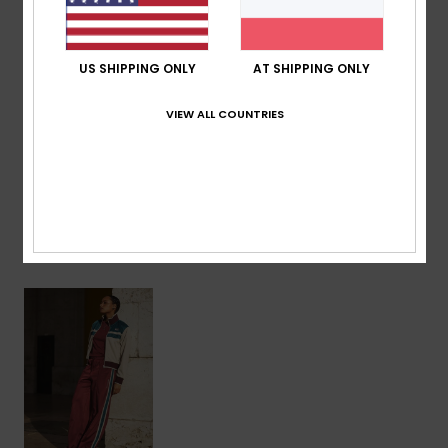
Logo:
Gewebtes Label An Der Tasche Hinten
Zusammensetzung
[Hauptstoff] 75 % recycelter
US SHIPPING ONLY
AT SHIPPING ONLY
Polyester, 25 % Polyester
VIEW ALL COUNTRIES
Versand & Rückversand
ZULETZT ANGESEHENE ARTIKEL