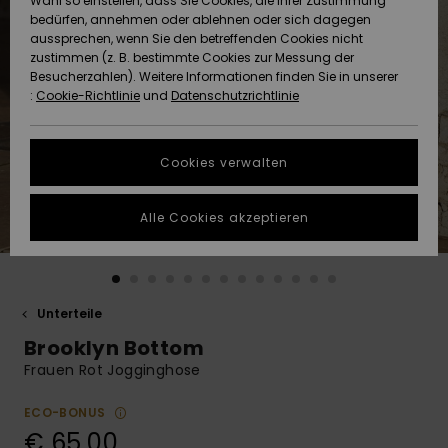
Wahl so einstellen, dass Sie Cookies, die Ihrer Zustimmung
Freedom
bedürfen, annehmen oder ablehnen oder sich dagegen
Community
aussprechen, wenn Sie den betreffenden Cookies nicht
HILFE & KONTAKT
Datenschutz
zustimmen (z. B. bestimmte Cookies zur Messung der
Brandneu
Brandneu
Besucherzahlen). Weitere Informationen finden Sie in unserer
:
Cookie-Richtlinie
und
Datenschutzrichtlinie
NACHHALTIGKEIT
Größenführer
Highlights
Highlights
SHOPS
Cookies verwalten
Starten Sie eine
Unterhaltung,
GESCHENKKARTE
um die
Alle Cookies akzeptieren
schnellste
Antwort auf Ihre
WUNSCHLISTE
Frage zu
erhalten.
Unterteile
Unterhaltung
starten
Brooklyn Bottom
Finden Sie
Frauen Rot Jogginghose
Antworten auf
die häufigsten
ECO-BONUS
Fragen sowie
€ 65,00
unser