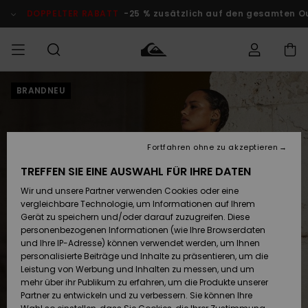
Direkt
zur
DOPPELTER RABATT
-25 % zusätzlich auf den gesamten O
Produktinformation
springen
BRANDNEU
Auf meine
MÄNNER
Kleidung
Kleidung
Shop
Surf Shop
Snow Shop
Outlet
Bestellung
Männer
Männer
Herren
zugreifen
JUNGEN
Accessoires
Accessoires
Brandneu
Fortfahren ohne zu akzeptieren
Versand
Surf Shop
Snow Shop
Outlet
FRAUEN
Kinder
Kinder
KINDER
TREFFEN SIE EINE AUSWAHL FÜR IHRE DATEN
Retouren
Wir und unsere Partner verwenden Cookies oder eine
Schuhe&
Schuhe&
Highlights
vergleichbare Technologie, um Informationen auf Ihrem
Flip-Flops
Flip-Flops
SURF
Highlights
Snow Shop
Outlet
Gerät zu speichern und/oder darauf zuzugreifen. Diese
Bezahlung
Damen
Frauen
personenbezogenen Informationen (wie Ihre Browserdaten
Snow
SNOW
und Ihre IP-Adresse) können verwendet werden, um Ihnen
Surf
Surf
personalisierte Beiträge und Inhalte zu präsentieren, um die
Geschenkkarte
Community
Leistung von Werbung und Inhalten zu messen, und um
Highlights
DOPPELTER
mehr über ihr Publikum zu erfahren, um die Produkte unserer
RABATT
Partner zu entwickeln und zu verbessern. Sie können Ihre
Quiksilver
Snow
Snow