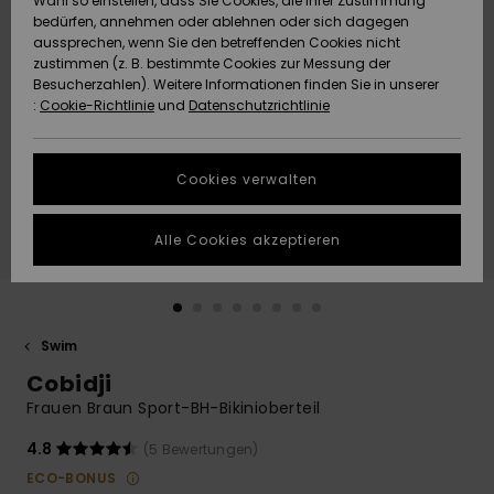
Wahl so einstellen, dass Sie Cookies, die Ihrer Zustimmung
Freedom
bedürfen, annehmen oder ablehnen oder sich dagegen
Community
aussprechen, wenn Sie den betreffenden Cookies nicht
HILFE & KONTAKT
Datenschutz
zustimmen (z. B. bestimmte Cookies zur Messung der
Brandneu
Brandneu
Besucherzahlen). Weitere Informationen finden Sie in unserer
:
Cookie-Richtlinie
und
Datenschutzrichtlinie
NACHHALTIGKEIT
Größenführer
Highlights
Highlights
SHOPS
Cookies verwalten
Starten Sie eine
Unterhaltung,
GESCHENKKARTE
um die
Alle Cookies akzeptieren
schnellste
Antwort auf Ihre
WUNSCHLISTE
Frage zu
erhalten.
Swim
Unterhaltung
starten
Cobidji
Finden Sie
Frauen Braun Sport-BH-Bikinioberteil
Antworten auf
die häufigsten
4.8
(5 Bewertungen)
Fragen sowie
ECO-BONUS
unser