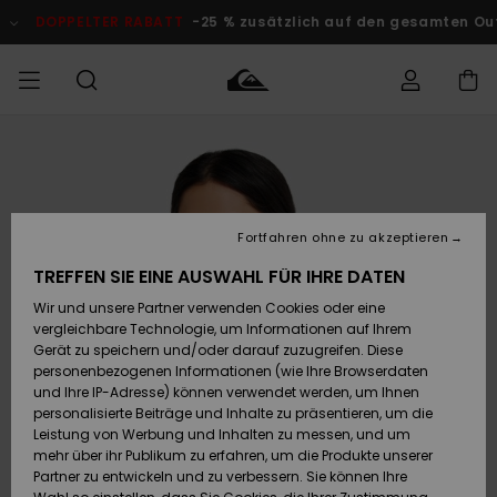
Direkt
zur
DOPPELTER RABATT
-25 % zusätzlich auf den gesamten Outlet-
Produktinformation
springen
Auf meine
MÄNNER
Kleidung
Kleidung
Shop
Surf Shop
Snow Shop
Outlet
Bestellung
Männer
Männer
Herren
zugreifen
JUNGEN
Accessoires
Accessoires
Brandneu
Fortfahren ohne zu akzeptieren
Versand
Surf Shop
Snow Shop
Outlet
FRAUEN
Kinder
Kinder
KINDER
TREFFEN SIE EINE AUSWAHL FÜR IHRE DATEN
Retouren
Wir und unsere Partner verwenden Cookies oder eine
Schuhe&
Schuhe&
Highlights
vergleichbare Technologie, um Informationen auf Ihrem
Flip-Flops
Flip-Flops
SURF
Highlights
Snow Shop
Outlet
Gerät zu speichern und/oder darauf zuzugreifen. Diese
Bezahlung
Damen
Frauen
personenbezogenen Informationen (wie Ihre Browserdaten
Snow
SNOW
und Ihre IP-Adresse) können verwendet werden, um Ihnen
Surf
Surf
personalisierte Beiträge und Inhalte zu präsentieren, um die
Geschenkkarte
Community
Leistung von Werbung und Inhalten zu messen, und um
Highlights
DOPPELTER
mehr über ihr Publikum zu erfahren, um die Produkte unserer
RABATT
Partner zu entwickeln und zu verbessern. Sie können Ihre
Quiksilver
Snow
Snow