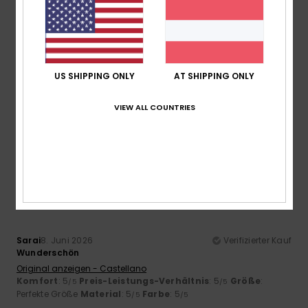
5
/5
Isabelle
5. Juli 2026
Verifizierter Kauf
US SHIPPING ONLY
AT SHIPPING ONLY
Sehr bequem und schön
Original anzeigen - Castellano
Komfort
: 5
Preis-Leistungs-Verhältnis
: 5
Größe
:
VIEW ALL COUNTRIES
/5
/5
Perfekte Größe
Material
: 5
Farbe
: 5
/5
/5
Ich empfehle dieses Produkt
5
/5
Sarai
8. Juni 2026
Verifizierter Kauf
Wunderschön
Original anzeigen - Castellano
Komfort
: 5
Preis-Leistungs-Verhältnis
: 5
Größe
:
/5
/5
Perfekte Größe
Material
: 5
Farbe
: 5
/5
/5