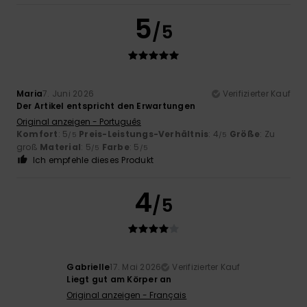
5
/5
Maria
7. Juni 2026
Verifizierter Kauf
Der Artikel entspricht den Erwartungen
Original anzeigen - Português
Komfort
: 5
Preis-Leistungs-Verhältnis
: 4
Größe
: Zu
/5
/5
groß
Material
: 5
Farbe
: 5
/5
/5
Ich empfehle dieses Produkt
4
/5
Gabrielle
17. Mai 2026
Verifizierter Kauf
Liegt gut am Körper an
Original anzeigen - Français