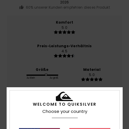
2026
60% unserer Kunden empfehlen dieses Produkt
Komfort
5.0
Preis-Leistungs-Verhältnis
4.5
Größe
Material
5.0
Zu klein
Zu groß
Farbe
5.0
WELCOME TO QUIKSILVER
Choose your country