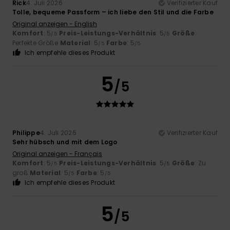
Rick
4. Juli 2026
Verifizierter Kauf
Tolle, bequeme Passform – ich liebe den Stil und die Farbe
Original anzeigen - English
Komfort
: 5
Preis-Leistungs-Verhältnis
: 5
Größe
:
/5
/5
Perfekte Größe
Material
: 5
Farbe
: 5
/5
/5
Ich empfehle dieses Produkt
5
/5
Philippe
4. Juli 2026
Verifizierter Kauf
Sehr hübsch und mit dem Logo
Original anzeigen - Français
Komfort
: 5
Preis-Leistungs-Verhältnis
: 5
Größe
: Zu
/5
/5
groß
Material
: 5
Farbe
: 5
/5
/5
Ich empfehle dieses Produkt
5
/5