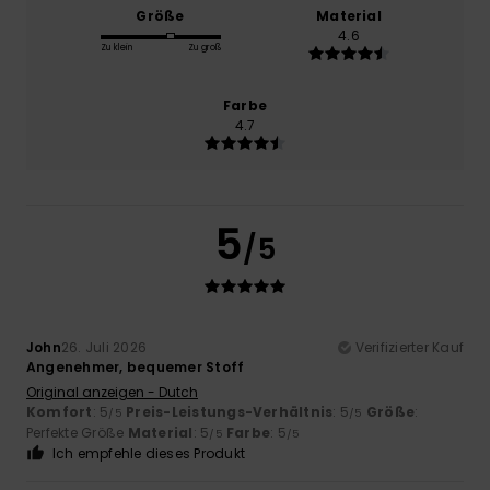
Größe
Material
4.6
Zu klein
Zu groß
Farbe
4.7
5
/5
John
26. Juli 2026
Verifizierter Kauf
Angenehmer, bequemer Stoff
Original anzeigen - Dutch
Komfort
: 5
Preis-Leistungs-Verhältnis
: 5
Größe
:
/5
/5
Perfekte Größe
Material
: 5
Farbe
: 5
/5
/5
Ich empfehle dieses Produkt