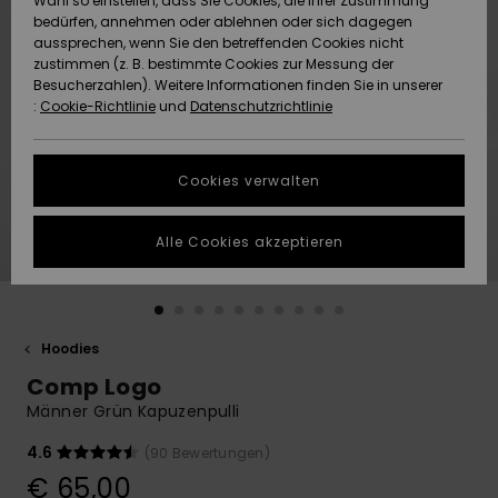
Wahl so einstellen, dass Sie Cookies, die Ihrer Zustimmung
Freedom
bedürfen, annehmen oder ablehnen oder sich dagegen
Community
aussprechen, wenn Sie den betreffenden Cookies nicht
HILFE & KONTAKT
Datenschutz
zustimmen (z. B. bestimmte Cookies zur Messung der
Brandneu
Brandneu
Besucherzahlen). Weitere Informationen finden Sie in unserer
:
Cookie-Richtlinie
und
Datenschutzrichtlinie
NACHHALTIGKEIT
Größenführer
Highlights
Highlights
SHOPS
Cookies verwalten
Starten Sie eine
Unterhaltung,
GESCHENKKARTE
um die
Alle Cookies akzeptieren
schnellste
Antwort auf Ihre
WUNSCHLISTE
Frage zu
erhalten.
Hoodies
Unterhaltung
starten
Comp Logo
Finden Sie
Männer Grün Kapuzenpulli
Antworten auf
die häufigsten
4.6
(90 Bewertungen)
Fragen sowie
€ 65,00
unser