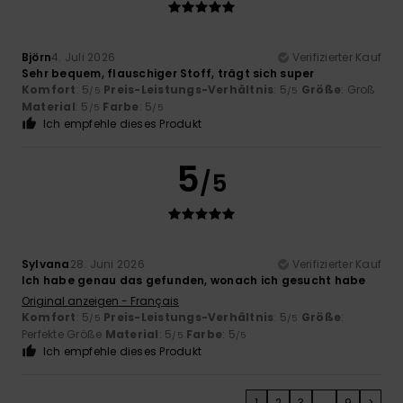
Björn
4. Juli 2026
Verifizierter Kauf
Sehr bequem, flauschiger Stoff, trägt sich super
Komfort
: 5
Preis-Leistungs-Verhältnis
: 5
Größe
: Groß
/5
/5
Material
: 5
Farbe
: 5
/5
/5
Ich empfehle dieses Produkt
5
/5
Sylvana
28. Juni 2026
Verifizierter Kauf
Ich habe genau das gefunden, wonach ich gesucht habe
Original anzeigen - Français
Komfort
: 5
Preis-Leistungs-Verhältnis
: 5
Größe
:
/5
/5
Perfekte Größe
Material
: 5
Farbe
: 5
/5
/5
Ich empfehle dieses Produkt
1
2
3
...
9
>