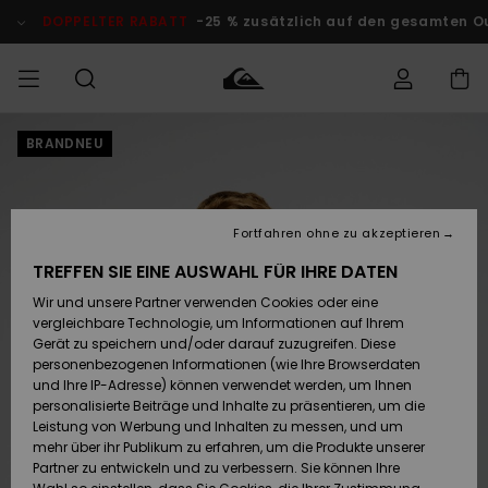
Direkt
zur
DOPPELTER RABATT
-25 % zusätzlich auf den gesamten O
Produktinformation
springen
BRANDNEU
Auf meine
MÄNNER
Kleidung
Kleidung
Shop
Surf Shop
Snow Shop
Outlet
Bestellung
Männer
Männer
Herren
zugreifen
JUNGEN
Accessoires
Accessoires
Brandneu
Fortfahren ohne zu akzeptieren
Versand
Surf Shop
Snow Shop
Outlet
FRAUEN
Kinder
Kinder
KINDER
TREFFEN SIE EINE AUSWAHL FÜR IHRE DATEN
Retouren
Wir und unsere Partner verwenden Cookies oder eine
Schuhe&
Schuhe&
Highlights
vergleichbare Technologie, um Informationen auf Ihrem
Flip-Flops
Flip-Flops
SURF
Highlights
Snow Shop
Outlet
Gerät zu speichern und/oder darauf zuzugreifen. Diese
Bezahlung
Damen
Frauen
personenbezogenen Informationen (wie Ihre Browserdaten
Snow
SNOW
und Ihre IP-Adresse) können verwendet werden, um Ihnen
Surf
Surf
personalisierte Beiträge und Inhalte zu präsentieren, um die
Geschenkkarte
Community
Leistung von Werbung und Inhalten zu messen, und um
Highlights
DOPPELTER
mehr über ihr Publikum zu erfahren, um die Produkte unserer
RABATT
Partner zu entwickeln und zu verbessern. Sie können Ihre
Quiksilver
Snow
Snow