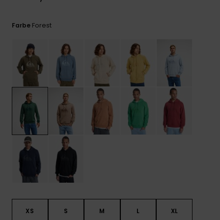
Kontaktformular.
FAQ
Forest
Farbe
ansehen
XS
S
M
L
XL