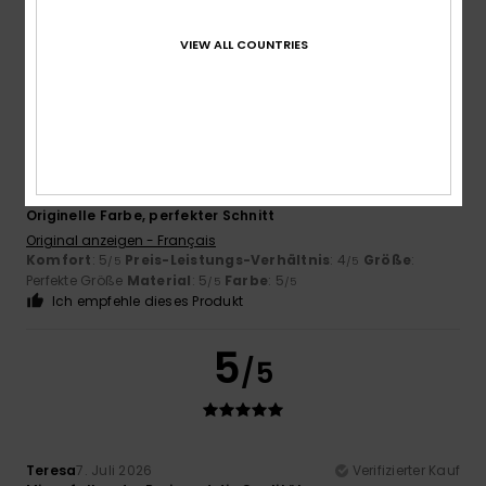
Perfekte Größe
Material
: 5
Farbe
: 3
/5
/5
Ich empfehle dieses Produkt
VIEW ALL COUNTRIES
5
/5
Coraline
12. Juli 2026
Verifizierter Kauf
Originelle Farbe, perfekter Schnitt
Original anzeigen - Français
Komfort
: 5
Preis-Leistungs-Verhältnis
: 4
Größe
:
/5
/5
Perfekte Größe
Material
: 5
Farbe
: 5
/5
/5
Ich empfehle dieses Produkt
5
/5
Teresa
7. Juli 2026
Verifizierter Kauf