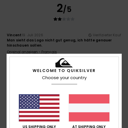
2
/5
Vincent
19. Juli 2026
Verifizierter Kauf
Man sieht das Logo nicht gut genug, ich hätte genauer
hinschauen sollen.
Original anzeigen - Français
Komfort
: 5
Preis-Leistungs-Verhältnis
: 5
Größe
:
/5
/5
Perfekte Größe
Material
: 5
Farbe
: 2
/5
/5
WELCOME TO QUIKSILVER
5
Choose your country
/5
Vincent
19. Juli 2026
Verifizierter Kauf
Weich und warm
Original anzeigen - Français
Komfort
: 5
Preis-Leistungs-Verhältnis
: 5
Größe
:
/5
/5
US SHIPPING ONLY
AT SHIPPING ONLY