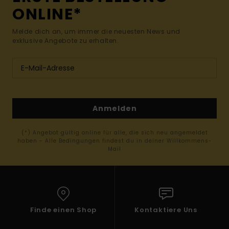
ONLINE*
Melde dich an, um immer die neuesten News und
exklusive Angebote zu erhalten.
Anmelden
(*) Angebot gültig online für alle, die sich neu angemeldet
haben - Alle Bedingungen findest du in deiner Willkommens-
Mail
Finde einen Shop
Kontaktiere Uns