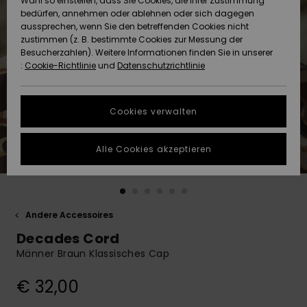
Wahl so einstellen, dass Sie Cookies, die Ihrer Zustimmung
Freedom
bedürfen, annehmen oder ablehnen oder sich dagegen
Community
aussprechen, wenn Sie den betreffenden Cookies nicht
HILFE & KONTAKT
Datenschutz
zustimmen (z. B. bestimmte Cookies zur Messung der
Brandneu
Brandneu
Besucherzahlen). Weitere Informationen finden Sie in unserer
:
Cookie-Richtlinie
und
Datenschutzrichtlinie
NACHHALTIGKEIT
Größenführer
Highlights
Highlights
SHOPS
Cookies verwalten
Starten Sie eine
Unterhaltung,
GESCHENKKARTE
um die
Alle Cookies akzeptieren
schnellste
Antwort auf Ihre
WUNSCHLISTE
Frage zu
erhalten.
Andere Accessoires
Unterhaltung
starten
Decades Cord
Finden Sie
Männer Braun Klassisches Cap
Antworten auf
die häufigsten
€ 32,00
Fragen sowie
unser