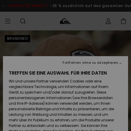
Direkt
zur
DOPPELTER RABATT
-25 % zusätzlich auf den gesamten Outlet
Produktinformation
springen
BRANDNEU
Auf meine
MÄNNER
Kleidung
Kleidung
Shop
Surf Shop
Snow Shop
Outlet
Bestellung
Männer
Männer
Herren
zugreifen
JUNGEN
Accessoires
Accessoires
Brandneu
Fortfahren ohne zu akzeptieren
Versand
Surf Shop
Snow Shop
Outlet
FRAUEN
Kinder
Kinder
KINDER
TREFFEN SIE EINE AUSWAHL FÜR IHRE DATEN
Retouren
Wir und unsere Partner verwenden Cookies oder eine
Schuhe&
Schuhe&
Highlights
vergleichbare Technologie, um Informationen auf Ihrem
Flip-Flops
Flip-Flops
SURF
Highlights
Snow Shop
Outlet
Gerät zu speichern und/oder darauf zuzugreifen. Diese
Bezahlung
Damen
Frauen
personenbezogenen Informationen (wie Ihre Browserdaten
Snow
SNOW
und Ihre IP-Adresse) können verwendet werden, um Ihnen
Surf
Surf
personalisierte Beiträge und Inhalte zu präsentieren, um die
Geschenkkarte
Community
Leistung von Werbung und Inhalten zu messen, und um
Highlights
DOPPELTER
mehr über ihr Publikum zu erfahren, um die Produkte unserer
RABATT
Partner zu entwickeln und zu verbessern. Sie können Ihre
Quiksilver
Snow
Snow