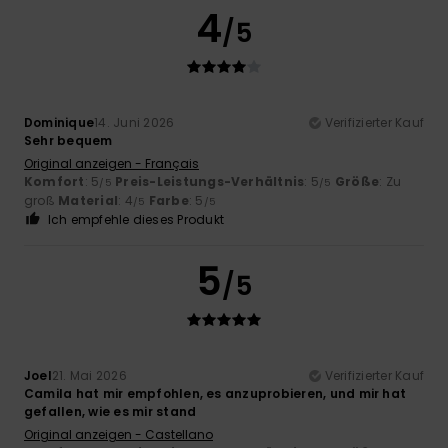
4
/5
Dominique
14. Juni 2026
Verifizierter Kauf
Sehr bequem
Original anzeigen - Français
Komfort
: 5
Preis-Leistungs-Verhältnis
: 5
Größe
: Zu
/5
/5
groß
Material
: 4
Farbe
: 5
/5
/5
Ich empfehle dieses Produkt
5
/5
Joel
21. Mai 2026
Verifizierter Kauf
Camila hat mir empfohlen, es anzuprobieren, und mir hat
gefallen, wie es mir stand
Original anzeigen - Castellano