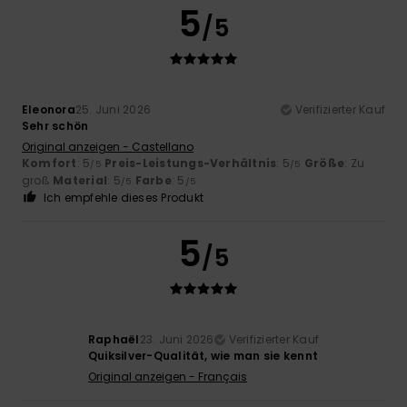
5
/5
Eleonora
25. Juni 2026
Verifizierter Kauf
Sehr schön
Original anzeigen - Castellano
Komfort
: 5
Preis-Leistungs-Verhältnis
: 5
Größe
: Zu
/5
/5
groß
Material
: 5
Farbe
: 5
/5
/5
Ich empfehle dieses Produkt
5
/5
Raphaël
23. Juni 2026
Verifizierter Kauf
Quiksilver-Qualität, wie man sie kennt
Original anzeigen - Français