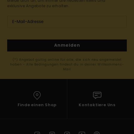
Melde dich an, um immer die neuesten News und
exklusive Angebote zu erhalten.
Anmelden
(*) Angebot gültig online für alle, die sich neu angemeldet
haben - Alle Bedingungen findest du in deiner Willkommens-
Mail
Finde einen Shop
Kontaktiere Uns