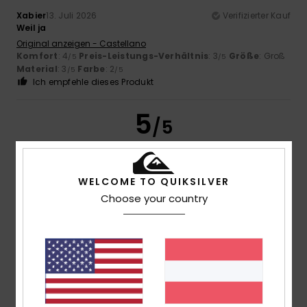
Xabier
13. Juli 2026
Verifizierter Kauf
Weil ja
Original anzeigen - Castellano
Komfort
: 4
Preis-Leistungs-Verhältnis
: 3
Größe
: Groß
/5
/5
Material
: 3
Farbe
: 2
/5
/5
Ich empfehle dieses Produkt
5
/5
WELCOME TO QUIKSILVER
Mathis
9. Juli 2026
Verifizierter Kauf
Choose your country
Die perfekte Größe.
Original anzeigen - Français
Komfort
: 5
Preis-Leistungs-Verhältnis
: 5
Größe
:
/5
/5
Perfekte Größe
Material
: 5
Farbe
: 5
/5
/5
Ich empfehle dieses Produkt
1
/5