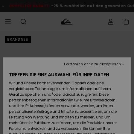
Direkt
zur
DOPPELTER RABATT
-25 % zusätzlich auf den gesamten O
Produktinformation
springen
BRANDNEU
Auf meine
MÄNNER
Kleidung
Kleidung
Shop
Surf Shop
Snow Shop
Outlet
Bestellung
Männer
Männer
Herren
zugreifen
JUNGEN
Accessoires
Accessoires
Brandneu
Fortfahren ohne zu akzeptieren
Versand
Surf Shop
Snow Shop
Outlet
FRAUEN
Kinder
Kinder
KINDER
TREFFEN SIE EINE AUSWAHL FÜR IHRE DATEN
Retouren
Wir und unsere Partner verwenden Cookies oder eine
Schuhe&
Schuhe&
Highlights
vergleichbare Technologie, um Informationen auf Ihrem
Flip-Flops
Flip-Flops
SURF
Highlights
Snow Shop
Outlet
Gerät zu speichern und/oder darauf zuzugreifen. Diese
Bezahlung
Damen
Frauen
personenbezogenen Informationen (wie Ihre Browserdaten
Snow
SNOW
und Ihre IP-Adresse) können verwendet werden, um Ihnen
Surf
Surf
personalisierte Beiträge und Inhalte zu präsentieren, um die
Geschenkkarte
Community
Leistung von Werbung und Inhalten zu messen, und um
Highlights
DOPPELTER
mehr über ihr Publikum zu erfahren, um die Produkte unserer
RABATT
Partner zu entwickeln und zu verbessern. Sie können Ihre
Quiksilver
Snow
Snow