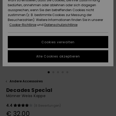
Wahl so einstellen, dass Sie Cookies, die Ihrer Zustimmung
Freedom
bedürfen, annehmen oder ablehnen oder sich dagegen
Community
aussprechen, wenn Sie den betreffenden Cookies nicht
HILFE & KONTAKT
Datenschutz
zustimmen (z. B. bestimmte Cookies zur Messung der
Brandneu
Brandneu
Besucherzahlen). Weitere Informationen finden Sie in unserer
:
Cookie-Richtlinie
und
Datenschutzrichtlinie
NACHHALTIGKEIT
Größenführer
Highlights
Highlights
SHOPS
Cookies verwalten
Starten Sie eine
Unterhaltung,
GESCHENKKARTE
um die
Alle Cookies akzeptieren
schnellste
Antwort auf Ihre
WUNSCHLISTE
Frage zu
erhalten.
Andere Accessoires
Unterhaltung
starten
Decades Special
Finden Sie
Männer Weiss Kappe
Antworten auf
die häufigsten
4.4
(8 Bewertungen)
Fragen sowie
€ 32,00
unser