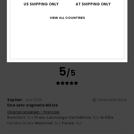
US SHIPPING ONLY
AT SHIPPING ONLY
VIEW ALL COUNTRIES
Peter
7. Juli 2026
Verifizierter Kauf
Weiß auf dem Foto ist beige. Die blauen Akzente auf der
Mütze sind ebenfalls beige. Die Krempe ist jedoch blau.
Original anzeigen - Dutch
Komfort
: 5
Preis-Leistungs-Verhältnis
: 3
Größe
:
/5
/5
Perfekte Größe
Material
: 5
Farbe
: 1
/5
/5
5
/5
Sophie
6. Juli 2026
Verifizierter Kauf
Eine sehr originelle Mütze
Original anzeigen - Français
Komfort
: 5
Preis-Leistungs-Verhältnis
: 5
Größe
:
/5
/5
Perfekte Größe
Material
: 5
Farbe
: 5
/5
/5