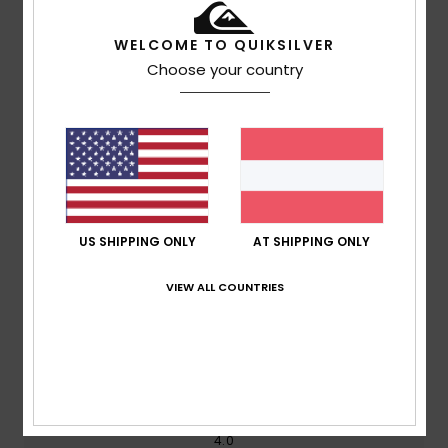
WELCOME TO QUIKSILVER
Versand & Rückversand
Choose your country
Kundenbewertungen
Durchschnittliche Bewertung
3.0
US SHIPPING ONLY
AT SHIPPING ONLY
/5
VIEW ALL COUNTRIES
basierend auf
1 verifizierten Bewertungen
seit April
2026
0% unserer Kunden empfehlen dieses Produkt
Komfort
4.0