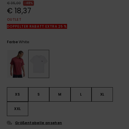
Kontaktformular.
€ 35,00
48%
€ 18,37
FAQ
ansehen
OUTLET
DOPPELTER RABATT EXTRA 25 %
White
Farbe
XS
S
M
L
XL
XXL
Größentabelle ansehen