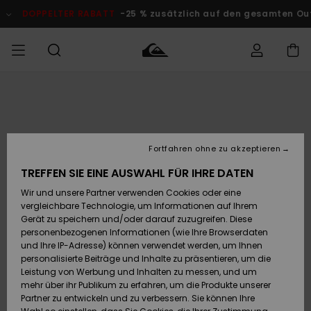
Direkt
zur
DOPPELTER RABATT
-25 % zusätzlich auf den gesamten Outlet
Produktinformation
springen
Auf meine
MÄNNER
Kleidung
Kleidung
Shop
Surf Shop
Snow Shop
Outlet
Bestellung
Männer
Männer
Herren
zugreifen
JUNGEN
Accessoires
Accessoires
Brandneu
Fortfahren ohne zu akzeptieren
Versand
Surf Shop
Snow Shop
Outlet
FRAUEN
Kinder
Kinder
KINDER
TREFFEN SIE EINE AUSWAHL FÜR IHRE DATEN
Retouren
Wir und unsere Partner verwenden Cookies oder eine
Schuhe&
Schuhe&
Highlights
vergleichbare Technologie, um Informationen auf Ihrem
Flip-Flops
Flip-Flops
SURF
Highlights
Snow Shop
Outlet
Gerät zu speichern und/oder darauf zuzugreifen. Diese
Bezahlung
Damen
Frauen
personenbezogenen Informationen (wie Ihre Browserdaten
Snow
SNOW
und Ihre IP-Adresse) können verwendet werden, um Ihnen
Surf
Surf
personalisierte Beiträge und Inhalte zu präsentieren, um die
Geschenkkarte
Community
Leistung von Werbung und Inhalten zu messen, und um
Highlights
DOPPELTER
mehr über ihr Publikum zu erfahren, um die Produkte unserer
RABATT
Partner zu entwickeln und zu verbessern. Sie können Ihre
Quiksilver
Snow
Snow