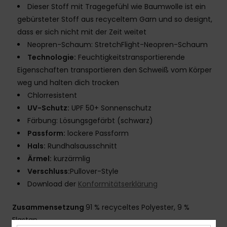
Dieser Stoff mit Tragegefühl wie Baumwolle ist ein
gebürsteter Stoff aus recyceltem Garn und so designt,
dass er sich nicht mit der Zeit weitet
Neopren-Schaum: StretchFlight-Neopren-Schaum
Technologie:
Feuchtigkeitstransportierende
Eigenschaften transportieren den Schweiß vom Körper
weg und halten dich trocken
Chlorresistent
UV-Schutz:
UPF 50+ Sonnenschutz
Färbung: Lösungsgefärbt (schwarz)
Passform:
lockere Passform
Hals:
Rundhalsausschnitt
Ärmel:
kurzärmlig
Verschluss:
Pullover-Style
Download der
Konformitätserklärung
Zusammensetzung
91 % recyceltes Polyester, 9 %
Elastan