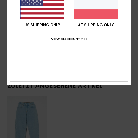
Logo-Patch
Logo:
Gewebtes Label An Der Tasche Hinten
US SHIPPING ONLY
AT SHIPPING ONLY
Zusammensetzung
[Hauptstoff] 75 % Baumwolle, 25 %
recycelte Baumwolle
VIEW ALL COUNTRIES
Versand & Rückversand
ZULETZT ANGESEHENE ARTIKEL