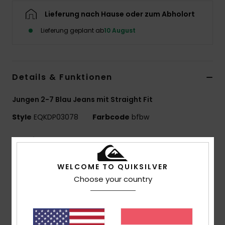
Lieferung nach Hause oder zum Abholort
Lieferung geplant ab
10 August
Details & Funktionen
Jungen 2-7 Blau Jeans mit Straight Fit
Style
EQKDP03078
Farbcode
bfbw
Funktionen
Material:
Bio-Baumwoll-Stretch-Twill
WELCOME TO QUIKSILVER
Waschung:
Enzymwaschung
Choose your country
Passform:
Gerade Passform
Taille:
Verstellbar Taille
Verschluss:
Kordelzug
Taschen:
Schrägstrich Vorne