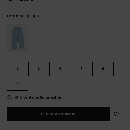
Kontaktformular.
FAQ
Indigo Light
Farbe
ansehen
2
3
4
5
6
7
Größentabelle ansehen
In den Warenkorb