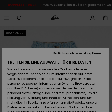
Direkt
zur
DOPPELTER RABATT
-25 % zusätzlich auf den gesamten Outlet
Produktinformation
springen
BRANDNEU
Auf meine
MÄNNER
Kleidung
Kleidung
Shop
Surf Shop
Snow Shop
Outlet
Bestellung
Männer
Männer
Herren
zugreifen
JUNGEN
Accessoires
Accessoires
Brandneu
Fortfahren ohne zu akzeptieren
Versand
Surf Shop
Snow Shop
Outlet
FRAUEN
Kinder
Kinder
KINDER
TREFFEN SIE EINE AUSWAHL FÜR IHRE DATEN
Retouren
Wir und unsere Partner verwenden Cookies oder eine
Schuhe&
Schuhe&
Highlights
vergleichbare Technologie, um Informationen auf Ihrem
Flip-Flops
Flip-Flops
SURF
Highlights
Snow Shop
Outlet
Gerät zu speichern und/oder darauf zuzugreifen. Diese
Bezahlung
Damen
Frauen
personenbezogenen Informationen (wie Ihre Browserdaten
Snow
SNOW
und Ihre IP-Adresse) können verwendet werden, um Ihnen
Surf
Surf
personalisierte Beiträge und Inhalte zu präsentieren, um die
Geschenkkarte
Community
Leistung von Werbung und Inhalten zu messen, und um
Highlights
DOPPELTER
mehr über ihr Publikum zu erfahren, um die Produkte unserer
RABATT
Partner zu entwickeln und zu verbessern. Sie können Ihre
Quiksilver
Snow
Snow