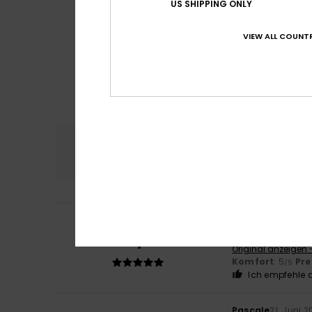
US SHIPPING ONLY
VIEW ALL COUNTR
Komfort
Preis
4.7
Iago
30. Juni 2026
5
/5
Persönlicher Ge
Original anzeigen 
Komfort
: 5
Pre
/5
Ich empfehle d
Pascale
21. Juni 