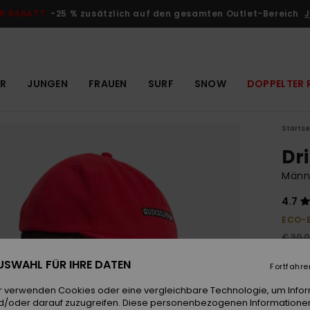
R RABATT
-25 % zusätzlich auf den gesamten Outlet-Bereich
J
R
JUNGEN
FRAUEN
SURF
SNOW
DOPPELTER 
Startse
Dri
Männ
4.7
ECO-
€ 30,
€ 1
 AUSWAHL FÜR IHRE DATEN
Fortfahre
OUTL
r verwenden Cookies oder eine vergleichbare Technologie, um Info
DOPPE
d/oder darauf zuzugreifen. Diese personenbezogenen Informationen