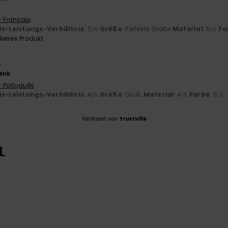
- Français
is-Leistungs-Verhältnis
: 5
Größe
: Perfekte Größe
Material
: 5
Fa
/5
/5
ieses Produkt
6
enk
- Português
is-Leistungs-Verhältnis
: 4
Größe
: Groß
Material
: 4
Farbe
: 5
/5
/5
/5
Verifiziert von
TrustVille
L