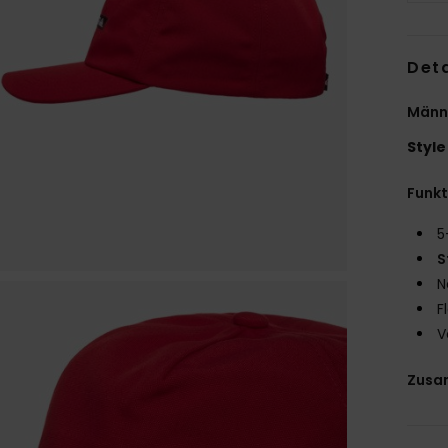
Deta
Männ
Style
Funk
5
S
N
F
V
Zusa