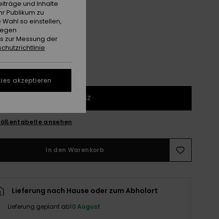
iträge und Inhalte
hr Publikum zu
Salsa
e
 Wahl so einstellen,
gegen
es zur Messung der
chutzrichtlinie
ies akzeptieren
1SZ
ößentabelle ansehen
In den Warenkorb
Lieferung nach Hause oder zum Abholort
Lieferung geplant ab
10 August