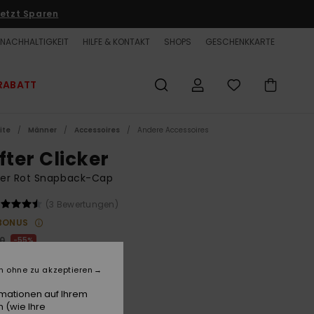
etzt Sparen
NACHHALTIGKEIT
HILFE & KONTAKT
SHOPS
GESCHENKKARTE
RABATT
ite
Männer
Accessoires
Andere Accessoires
fter Clicker
er Rot Snapback-Cap
(3 Bewertungen)
BONUS
00
55%
3,50
n ohne zu akzeptieren
ET
rmationen auf Ihrem
LTER RABATT EXTRA 25 %
 (wie Ihre