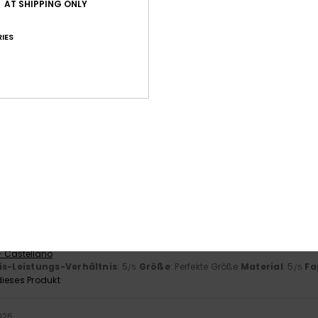
AT SHIPPING ONLY
Durchschnittliche Bewertung
4.7
IES
/5
basierend auf
3 verifizierten Bewertungen
seit Mai 2026
67% unserer Kunden empfehlen dieses Produkt
-Leistungs-Verhältnis
Größe
Mat
4.7
Zu klein
Zu groß
schmack und Preis
- Castellano
is-Leistungs-Verhältnis
: 5
Größe
: Perfekte Größe
Material
: 5
Fa
/5
/5
ieses Produkt
2026