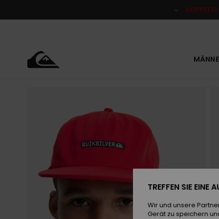
Direkt
zur
DOPPELTE
Produktinformation
springen
MÄNNE
TREFFEN SIE EINE
Wir und unsere Partne
Gerät zu speichern un