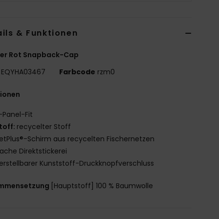
ils & Funktionen
er Rot Snapback-Cap
EQYHA03467
Farbcode
rzm0
tionen
-Panel-Fit
toff:
recycelter Stoff
etPlus®-Schirm aus recycelten Fischernetzen
lache Direktstickerei
erstellbarer Kunststoff-Druckknopfverschluss
mmensetzung
[Hauptstoff] 100 % Baumwolle