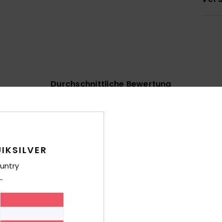
Durchschnittliche Bewertung
4.8
/5
basierend auf
6 verifizierten Bewertungen
seit Jänner 2026
IKSILVER
83% unserer Kunden empfehlen dieses Produkt
untry
-Leistungs-Verhältnis
Größe
Mat
4.8
Zu klein
Zu groß