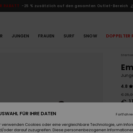
R RABATT
-25 % zusätzlich auf den gesamten Outlet-Bereich
J
R
JUNGEN
FRAUEN
SURF
SNOW
DOPPELTER 
Startse
Em
Jung
4.8
€ 25,0
€ 1
OUTL
 AUSWAHL FÜR IHRE DATEN
Fortfahre
DOPPE
r verwenden Cookies oder eine vergleichbare Technologie, um Info
d/oder darauf zuzugreifen. Diese personenbezogenen Informationen