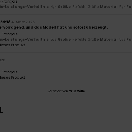
- Français
is-Leistungs-Verhältnis
: 4
Größe
: Perfekte Größe
Material
: 5
Fa
/5
/5
érifié
14. März 2026
hervorragend, und das Modell hat uns sofort überzeugt.
- Français
is-Leistungs-Verhältnis
: 5
Größe
: Perfekte Größe
Material
: 5
Fa
/5
/5
ieses Produkt
026
- Français
ieses Produkt
Verifiziert von
TrustVille
L