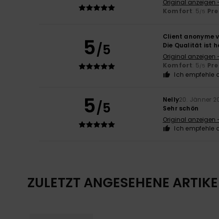
Original anzeigen 
Komfort
: 5
Pre
/5
Client anonyme v
5
/5
Die Qualität ist 
Original anzeigen 
Komfort
: 5
Pre
/5
Ich empfehle d
5
Nelly
20. Jänner 2
/5
Sehr schön
Original anzeigen 
Ich empfehle d
ZULETZT ANGESEHENE ARTIKE