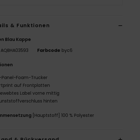
ils & Funktionen
en Blau Kappe
AQBHA03593
Farbcode
byc6
tionen
-Panel-Foam-Trucker
rtprint auf Frontplatten
ewebtes Label vorne mittig
unststoffverschluss hinten
mmensetzung
[Hauptstoff] 100 % Polyester
sand & Rückversand