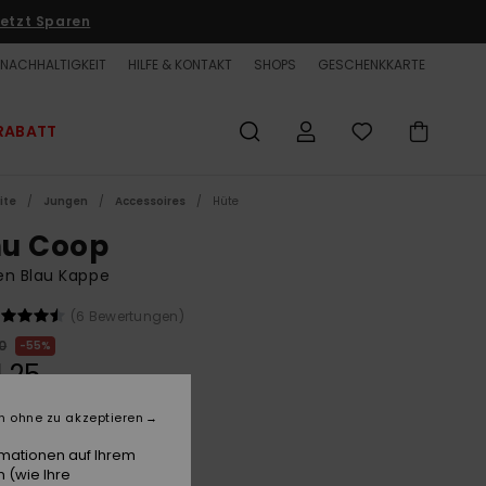
etzt Sparen
NACHHALTIGKEIT
HILFE & KONTAKT
SHOPS
GESCHENKKARTE
RABATT
ite
Jungen
Accessoires
Hüte
u Coop
en Blau Kappe
(6 Bewertungen)
0
55%
1,25
ET
n ohne zu akzeptieren
LTER RABATT EXTRA 25 %
rmationen auf Ihrem
 (wie Ihre