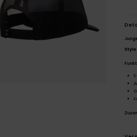
Deta
Jung
Style
Funk
5
A
G
K
Zusa
Ver