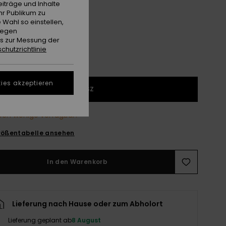
Monaco Blue Holmes
e
iträge und Inhalte
hr Publikum zu
 Wahl so einstellen,
gegen
es zur Messung der
chutzrichtlinie
ies akzeptieren
1SZ
och wenige verfügbar!
ößentabelle ansehen
In den Warenkorb
Lieferung nach Hause oder zum Abholort
Lieferung geplant ab
8 August