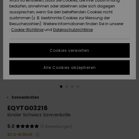
Wahl so einstellen, dass Sie Cookies, die Ihrer Zustimmung
Freedom
bedürfen, annehmen oder ablehnen oder sich dagegen
Community
aussprechen, wenn Sie den betreffenden Cookies nicht
HILFE & KONTAKT
Datenschutz
zustimmen (z. B. bestimmte Cookies zur Messung der
Brandneu
Brandneu
Besucherzahlen). Weitere Informationen finden Sie in unserer
:
Cookie-Richtlinie
und
Datenschutzrichtlinie
NACHHALTIGKEIT
Größenführer
Highlights
Highlights
SHOPS
Cookies verwalten
Starten Sie eine
Unterhaltung,
GESCHENKKARTE
um die
Alle Cookies akzeptieren
schnellste
Antwort auf Ihre
WUNSCHLISTE
Frage zu
erhalten.
Sonnenbrillen
Unterhaltung
starten
EQYTG03216
Finden Sie
Kinder Schwarz Sonnenbrille
Antworten auf
die häufigsten
5.0
(3 Bewertungen)
Fragen sowie
ECO-BONUS
unser