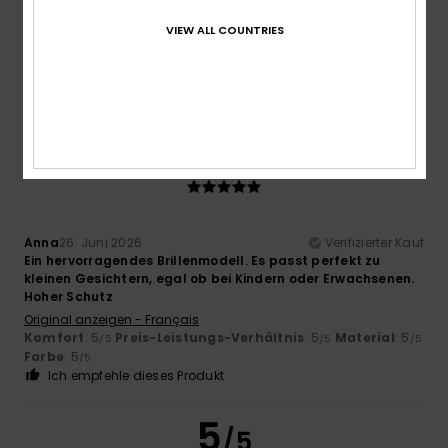
Farbe
VIEW ALL COUNTRIES
5.0
5
/5
Anna
26. Juni 2026
Verifizierter Kauf
Ein hervorragendes Brillenmodell. Es passt perfekt zu
kleinen Gesichtern, egal ob bei Kindern oder Erwachsenen.
Hoher Schutz
Original anzeigen - Français
Komfort
: 5
Preis-Leistungs-Verhältnis
: 5
Material
: 5
/5
/5
/5
Farbe
: 5
/5
Ich empfehle dieses Produkt
5
/5