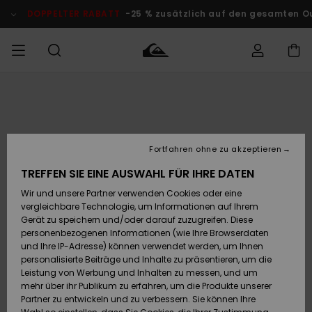
Direkt
zur
DOPPELTER RABATT
-25 % zusätzlich auf den gesamten Outlet
Produktinformation
springen
Auf meine
MÄNNER
Kleidung
Kleidung
Shop
Surf Shop
Snow Shop
Outlet
Bestellung
Männer
Männer
Herren
zugreifen
JUNGEN
Accessoires
Accessoires
Brandneu
Fortfahren ohne zu akzeptieren
Versand
Surf Shop
Snow Shop
Outlet
FRAUEN
Kinder
Kinder
KINDER
TREFFEN SIE EINE AUSWAHL FÜR IHRE DATEN
Retouren
Wir und unsere Partner verwenden Cookies oder eine
Schuhe&
Schuhe&
Highlights
vergleichbare Technologie, um Informationen auf Ihrem
Flip-Flops
Flip-Flops
SURF
Highlights
Snow Shop
Outlet
Gerät zu speichern und/oder darauf zuzugreifen. Diese
Bezahlung
Damen
Frauen
personenbezogenen Informationen (wie Ihre Browserdaten
Snow
SNOW
und Ihre IP-Adresse) können verwendet werden, um Ihnen
Surf
Surf
personalisierte Beiträge und Inhalte zu präsentieren, um die
Geschenkkarte
Community
Leistung von Werbung und Inhalten zu messen, und um
Highlights
DOPPELTER
mehr über ihr Publikum zu erfahren, um die Produkte unserer
RABATT
Partner zu entwickeln und zu verbessern. Sie können Ihre
Quiksilver
Snow
Snow