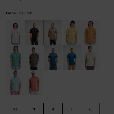
Kontaktformular.
FAQ
Pine Bark
Farbe
ansehen
XS
S
M
L
XL