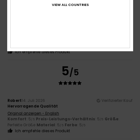
VIEW ALL COUNTRIES
Robert
14. Juli 2026
Verifizierter Kauf
Hervorragende Qualität
Original anzeigen - English
Komfort
: 5
Preis-Leistungs-Verhältnis
: 5
Größe
:
/5
/5
Perfekte Größe
Material
: 5
Farbe
: 5
/5
/5
Ich empfehle dieses Produkt
5
/5
Robert
14. Juli 2026
Verifizierter Kauf
Hervorragende Qualität
Original anzeigen - English
Komfort
: 5
Preis-Leistungs-Verhältnis
: 5
Größe
:
/5
/5
Perfekte Größe
Material
: 5
Farbe
: 5
/5
/5
Ich empfehle dieses Produkt