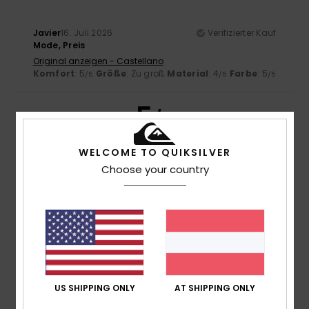
Javier
16. Juli 2026
Verifizierter Kauf
Mode, Preis
Original anzeigen - Castellano
Komfort
: 5
Größe
: Zu groß
Material
: 4
Farbe
: 5
/5
/5
/5
5
/5
WELCOME TO QUIKSILVER
Choose your country
ANTONIO
14. Juli 2026
Verifizierter Kauf
Gute Passform und gute Baumwolle
Original anzeigen - Castellano
Komfort
: 5
Preis-Leistungs-Verhältnis
: 5
Größe
: Zu
/5
/5
groß
Material
: 5
Farbe
: 5
/5
/5
Ich empfehle dieses Produkt
5
US SHIPPING ONLY
AT SHIPPING ONLY
/5