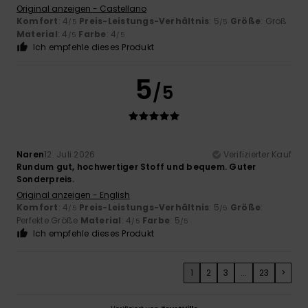
Original anzeigen - Castellano
Komfort
: 4
Preis-Leistungs-Verhältnis
: 5
Größe
: Groß
/5
/5
Material
: 4
Farbe
: 4
/5
/5
Ich empfehle dieses Produkt
5
/5
Naren
12. Juli 2026
Verifizierter Kauf
Rundum gut, hochwertiger Stoff und bequem. Guter
Sonderpreis.
Original anzeigen - English
Komfort
: 4
Preis-Leistungs-Verhältnis
: 5
Größe
:
/5
/5
Perfekte Größe
Material
: 4
Farbe
: 5
/5
/5
Ich empfehle dieses Produkt
1
2
3
...
23
>