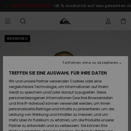
Direkt
zur
DOPPELTER RABATT
-25 % zusätzlich auf den gesamten O
Produktinformation
springen
BRANDNEU
Auf meine
MÄNNER
Kleidung
Kleidung
Shop
Surf Shop
Snow Shop
Outlet
Bestellung
Männer
Männer
Herren
zugreifen
JUNGEN
Accessoires
Accessoires
Brandneu
Fortfahren ohne zu akzeptieren
Versand
Surf Shop
Snow Shop
Outlet
FRAUEN
Kinder
Kinder
KINDER
TREFFEN SIE EINE AUSWAHL FÜR IHRE DATEN
Retouren
Wir und unsere Partner verwenden Cookies oder eine
Schuhe&
Schuhe&
Highlights
vergleichbare Technologie, um Informationen auf Ihrem
Flip-Flops
Flip-Flops
SURF
Highlights
Snow Shop
Outlet
Gerät zu speichern und/oder darauf zuzugreifen. Diese
Bezahlung
Damen
Frauen
personenbezogenen Informationen (wie Ihre Browserdaten
Snow
SNOW
und Ihre IP-Adresse) können verwendet werden, um Ihnen
Surf
Surf
personalisierte Beiträge und Inhalte zu präsentieren, um die
Geschenkkarte
Community
Leistung von Werbung und Inhalten zu messen, und um
Highlights
DOPPELTER
mehr über ihr Publikum zu erfahren, um die Produkte unserer
RABATT
Partner zu entwickeln und zu verbessern. Sie können Ihre
Quiksilver
Snow
Snow