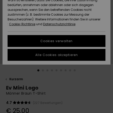
Wahl so einstellen, dass Sie Cookies, die Ihrer Zustimmung
Freedom
bedürfen, annehmen oder ablehnen oder sich dagegen
Community
aussprechen, wenn Sie den betreffenden Cookies nicht
HILFE & KONTAKT
Datenschutz
zustimmen (z. B. bestimmte Cookies zur Messung der
Brandneu
Brandneu
Besucherzahlen). Weitere Informationen finden Sie in unserer
:
Cookie-Richtlinie
und
Datenschutzrichtlinie
NACHHALTIGKEIT
Größenführer
Highlights
Highlights
SHOPS
Cookies verwalten
Starten Sie eine
Unterhaltung,
GESCHENKKARTE
um die
Alle Cookies akzeptieren
schnellste
Antwort auf Ihre
WUNSCHLISTE
Frage zu
erhalten.
Kurzarm
Unterhaltung
starten
Ev Mini Logo
Finden Sie
Männer Braun T-Shirt
Antworten auf
die häufigsten
4.7
(227 Bewertungen)
Fragen sowie
€ 25,00
unser