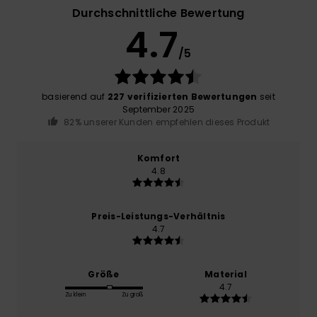
Durchschnittliche Bewertung
4.7
/5
basierend auf
227 verifizierten Bewertungen
seit
September 2025
82% unserer Kunden empfehlen dieses Produkt
Komfort
4.8
Preis-Leistungs-Verhältnis
4.7
Größe
Material
4.7
Zu klein
Zu groß