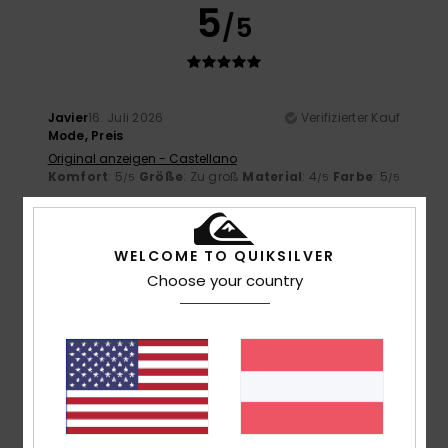
5
/5
Javier
16. Juli 2026
Verifizierter Kauf
Mode, Preis
Original anzeigen - Castellano
Komfort
: 5
Größe
: Zu groß
Material
: 4
Farbe
: 5
/5
/5
/5
5
/5
WELCOME TO QUIKSILVER
Choose your country
ANTONIO
14. Juli 2026
Verifizierter Kauf
Gute Passform und gute Baumwolle
Original anzeigen - Castellano
Komfort
: 5
Preis-Leistungs-Verhältnis
: 5
Größe
: Zu
/5
/5
groß
Material
: 5
Farbe
: 5
/5
/5
Ich empfehle dieses Produkt