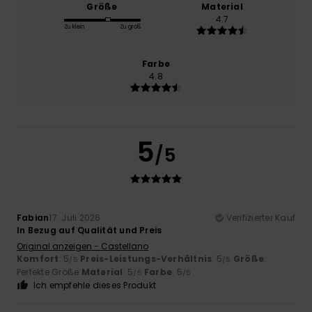
Größe
Material
4.7
Zu klein
Zu groß
Farbe
4.8
5
/5
Fabian
17. Juli 2026
Verifizierter Kauf
In Bezug auf Qualität und Preis
Original anzeigen - Castellano
Komfort
: 5
Preis-Leistungs-Verhältnis
: 5
Größe
:
/5
/5
Perfekte Größe
Material
: 5
Farbe
: 5
/5
/5
Ich empfehle dieses Produkt