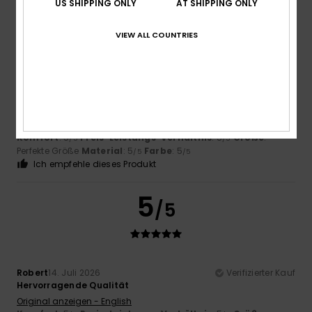
US SHIPPING ONLY
AT SHIPPING ONLY
5
/5
VIEW ALL COUNTRIES
Robert
14. Juli 2026
Verifizierter Kauf
Hervorragende Qualität
Original anzeigen - English
Komfort
: 5
Preis-Leistungs-Verhältnis
: 5
Größe
:
/5
/5
Perfekte Größe
Material
: 5
Farbe
: 5
/5
/5
Ich empfehle dieses Produkt
5
/5
Robert
14. Juli 2026
Verifizierter Kauf
Hervorragende Qualität
Original anzeigen - English