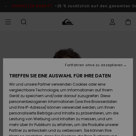
Direkt
zur
DOPPELTER RABATT
-25 % zusätzlich auf den gesamten O
Produktinformation
springen
Auf meine
MÄNNER
Kleidung
Kleidung
Shop
Surf Shop
Snow Shop
Outlet
Bestellung
Männer
Männer
Herren
zugreifen
JUNGEN
Accessoires
Accessoires
Brandneu
Fortfahren ohne zu akzeptieren
Versand
Surf Shop
Snow Shop
Outlet
FRAUEN
Kinder
Kinder
KINDER
TREFFEN SIE EINE AUSWAHL FÜR IHRE DATEN
Retouren
Wir und unsere Partner verwenden Cookies oder eine
Schuhe&
Schuhe&
Highlights
vergleichbare Technologie, um Informationen auf Ihrem
Flip-Flops
Flip-Flops
SURF
Highlights
Snow Shop
Outlet
Gerät zu speichern und/oder darauf zuzugreifen. Diese
Bezahlung
Damen
Frauen
personenbezogenen Informationen (wie Ihre Browserdaten
Snow
SNOW
und Ihre IP-Adresse) können verwendet werden, um Ihnen
Surf
Surf
personalisierte Beiträge und Inhalte zu präsentieren, um die
Geschenkkarte
Community
Leistung von Werbung und Inhalten zu messen, und um
Highlights
DOPPELTER
mehr über ihr Publikum zu erfahren, um die Produkte unserer
RABATT
Partner zu entwickeln und zu verbessern. Sie können Ihre
Quiksilver
Snow
Snow