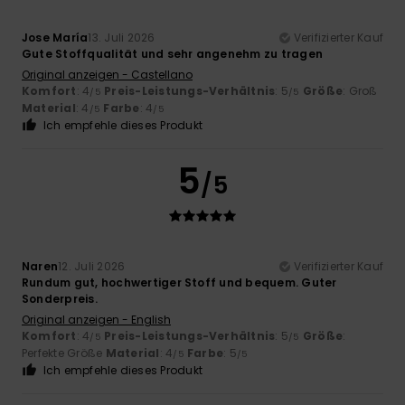
Jose María
13. Juli 2026
Verifizierter Kauf
Gute Stoffqualität und sehr angenehm zu tragen
Original anzeigen - Castellano
Komfort
: 4
Preis-Leistungs-Verhältnis
: 5
Größe
: Groß
/5
/5
Material
: 4
Farbe
: 4
/5
/5
Ich empfehle dieses Produkt
5
/5
Naren
12. Juli 2026
Verifizierter Kauf
Rundum gut, hochwertiger Stoff und bequem. Guter
Sonderpreis.
Original anzeigen - English
Komfort
: 4
Preis-Leistungs-Verhältnis
: 5
Größe
:
/5
/5
Perfekte Größe
Material
: 4
Farbe
: 5
/5
/5
Ich empfehle dieses Produkt