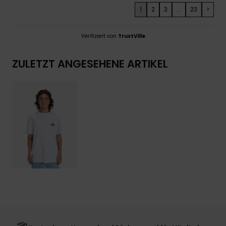
1
2
3
...
23
>
Verifiziert von
TrustVille
ZULETZT ANGESEHENE ARTIKEL