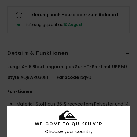
Lieferung nach Hause oder zum Abholort
Lieferung geplant ab
10 August
Details & Funktionen
Jungs 4-16 Blau Langärmliges Surf-T-Shirt mit UPF 50
Style
AQBWR03081
Farbcode
bqv0
Funktionen
Material: Stoff aus 86 % recyceltem Polyester und 14
% Elastan
Technologie: WarmFlight® Technologie
WELCOME TO QUIKSILVER
Feuchtigkeitstransportierende Eigenschaften
Choose your country
transportieren den Schweiß vom Körper weg und