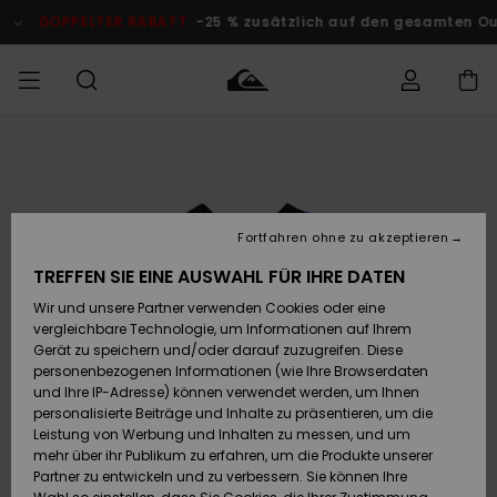
Direkt
zur
DOPPELTER RABATT
-25 % zusätzlich auf den gesamten Outle
Produktinformation
springen
Auf meine
MÄNNER
Kleidung
Kleidung
Shop
Surf Shop
Snow Shop
Outlet
Bestellung
Männer
Männer
Herren
zugreifen
JUNGEN
Accessoires
Accessoires
Brandneu
Fortfahren ohne zu akzeptieren
Versand
Surf Shop
Snow Shop
Outlet
FRAUEN
Kinder
Kinder
KINDER
TREFFEN SIE EINE AUSWAHL FÜR IHRE DATEN
Retouren
Wir und unsere Partner verwenden Cookies oder eine
Schuhe&
Schuhe&
Highlights
vergleichbare Technologie, um Informationen auf Ihrem
Flip-Flops
Flip-Flops
SURF
Highlights
Snow Shop
Outlet
Gerät zu speichern und/oder darauf zuzugreifen. Diese
Bezahlung
Damen
Frauen
personenbezogenen Informationen (wie Ihre Browserdaten
Snow
SNOW
und Ihre IP-Adresse) können verwendet werden, um Ihnen
Surf
Surf
personalisierte Beiträge und Inhalte zu präsentieren, um die
Geschenkkarte
Community
Leistung von Werbung und Inhalten zu messen, und um
Highlights
DOPPELTER
mehr über ihr Publikum zu erfahren, um die Produkte unserer
RABATT
Partner zu entwickeln und zu verbessern. Sie können Ihre
Quiksilver
Snow
Snow