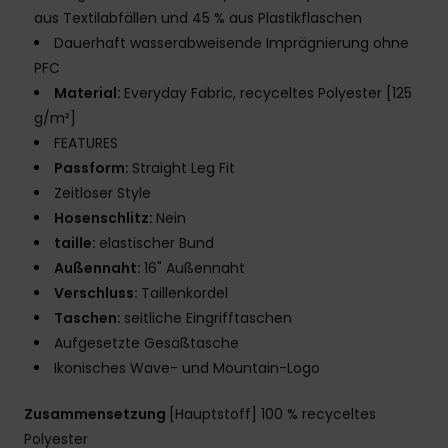
aus Textilabfällen und 45 % aus Plastikflaschen
Dauerhaft wasserabweisende Imprägnierung ohne
PFC
Material:
Everyday Fabric, recyceltes Polyester [125
g/m²]
FEATURES
Passform:
Straight Leg Fit
Zeitloser Style
Hosenschlitz:
Nein
taille:
elastischer Bund
Außennaht:
16" Außennaht
Verschluss:
Taillenkordel
Taschen:
seitliche Eingrifftaschen
Aufgesetzte Gesäßtasche
Ikonisches Wave- und Mountain-Logo
Zusammensetzung
[Hauptstoff] 100 % recyceltes
Polyester