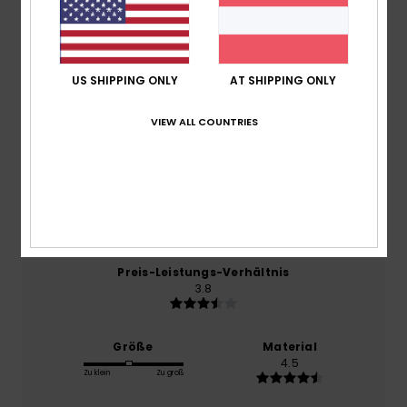
Durchschnittliche Bewertung
4.0
/5
US SHIPPING ONLY
AT SHIPPING ONLY
basierend auf
6 verifizierten Bewertungen
seit Mai
VIEW ALL COUNTRIES
2026
83% unserer Kunden empfehlen dieses Produkt
Komfort
4.3
Preis-Leistungs-Verhältnis
3.8
Größe
Material
4.5
Zu klein
Zu groß