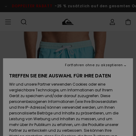
Direkt
zur
DOPPELTER RABATT
-25 % zusätzlich auf den gesamten O
Produktinformation
springen
Auf meine
MÄNNER
Kleidung
Kleidung
Shop
Surf Shop
Snow Shop
Outlet
Bestellung
Männer
Männer
Herren
zugreifen
JUNGEN
Accessoires
Accessoires
Brandneu
Fortfahren ohne zu akzeptieren
Versand
Surf Shop
Snow Shop
Outlet
FRAUEN
Kinder
Kinder
KINDER
TREFFEN SIE EINE AUSWAHL FÜR IHRE DATEN
Retouren
Wir und unsere Partner verwenden Cookies oder eine
Schuhe&
Schuhe&
Highlights
vergleichbare Technologie, um Informationen auf Ihrem
Flip-Flops
Flip-Flops
SURF
Highlights
Snow Shop
Outlet
Gerät zu speichern und/oder darauf zuzugreifen. Diese
Bezahlung
Damen
Frauen
personenbezogenen Informationen (wie Ihre Browserdaten
Snow
SNOW
und Ihre IP-Adresse) können verwendet werden, um Ihnen
Surf
Surf
personalisierte Beiträge und Inhalte zu präsentieren, um die
Geschenkkarte
Community
Leistung von Werbung und Inhalten zu messen, und um
Highlights
DOPPELTER
mehr über ihr Publikum zu erfahren, um die Produkte unserer
RABATT
Partner zu entwickeln und zu verbessern. Sie können Ihre
Quiksilver
Snow
Snow