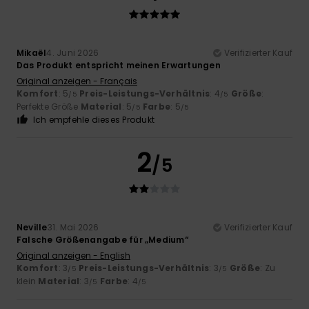
Mikaël
4. Juni 2026
Verifizierter Kauf
Das Produkt entspricht meinen Erwartungen
Original anzeigen - Français
Komfort
: 5
Preis-Leistungs-Verhältnis
: 4
Größe
:
/5
/5
Perfekte Größe
Material
: 5
Farbe
: 5
/5
/5
Ich empfehle dieses Produkt
2
/5
Neville
31. Mai 2026
Verifizierter Kauf
Falsche Größenangabe für „Medium“
Original anzeigen - English
Komfort
: 3
Preis-Leistungs-Verhältnis
: 3
Größe
: Zu
/5
/5
klein
Material
: 3
Farbe
: 4
/5
/5