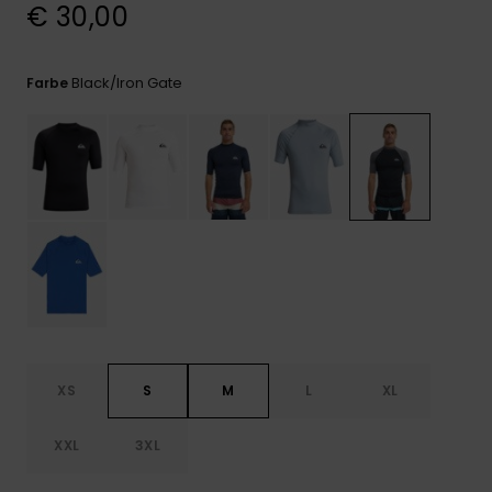
Kontaktformular.
€ 30,00
FAQ
ansehen
Black/iron Gate
Farbe
XS
S
M
L
XL
XXL
3XL