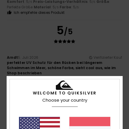
Komfort
: 5
Preis-Leistungs-Verhältnis
: 5
Größe
:
/5
/5
Perfekte Größe
Material
: 5
Farbe
: 5
/5
/5
Ich empfehle dieses Produkt
5
/5
Arndt
5. Juli 2026
Verifizierter Kauf
perfekter UV Schutz für den Rücken bei längerem
Schwimmen im Meer, schöne Farbe, sieht cool aus, wie im
Shop beschrieben
Komfort
: 5
Preis-Leistungs-Verhältnis
: 5
Größe
:
/5
/5
Perfekte Größe
Material
: 5
Farbe
: 5
/5
/5
Ich empfehle dieses Produkt
WELCOME TO QUIKSILVER
Choose your country
5
/5