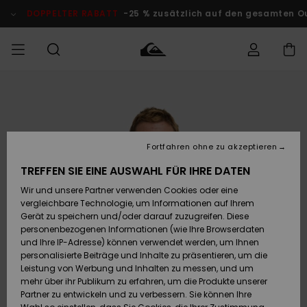
Direkt
zur
DOPPELTER RABATT
-25 % zusätzlich auf den gesamten O
Produktinformation
springen
Auf meine
MÄNNER
Kleidung
Kleidung
Shop
Surf Shop
Snow Shop
Outlet
Bestellung
Männer
Männer
Herren
zugreifen
JUNGEN
Accessoires
Accessoires
Brandneu
Fortfahren ohne zu akzeptieren
Versand
Surf Shop
Snow Shop
Outlet
FRAUEN
Kinder
Kinder
KINDER
TREFFEN SIE EINE AUSWAHL FÜR IHRE DATEN
Retouren
Wir und unsere Partner verwenden Cookies oder eine
Schuhe&
Schuhe&
Highlights
vergleichbare Technologie, um Informationen auf Ihrem
Flip-Flops
Flip-Flops
SURF
Highlights
Snow Shop
Outlet
Gerät zu speichern und/oder darauf zuzugreifen. Diese
Bezahlung
Damen
Frauen
personenbezogenen Informationen (wie Ihre Browserdaten
Snow
SNOW
und Ihre IP-Adresse) können verwendet werden, um Ihnen
Surf
Surf
personalisierte Beiträge und Inhalte zu präsentieren, um die
Geschenkkarte
Community
Leistung von Werbung und Inhalten zu messen, und um
Highlights
DOPPELTER
mehr über ihr Publikum zu erfahren, um die Produkte unserer
RABATT
Partner zu entwickeln und zu verbessern. Sie können Ihre
Quiksilver
Snow
Snow