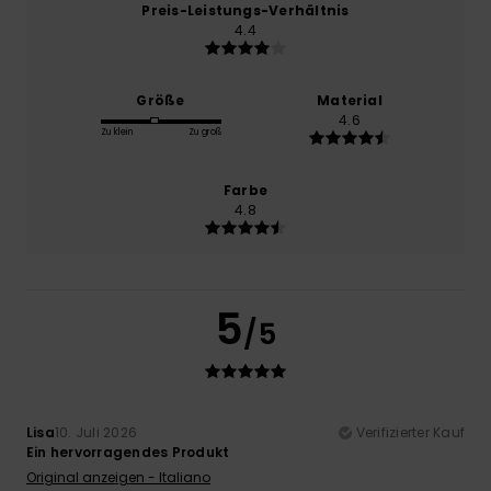
Preis-Leistungs-Verhältnis
4.4
Größe
Material
4.6
Zu klein
Zu groß
Farbe
4.8
5
/5
Lisa
10. Juli 2026
Verifizierter Kauf
Ein hervorragendes Produkt
Original anzeigen - Italiano