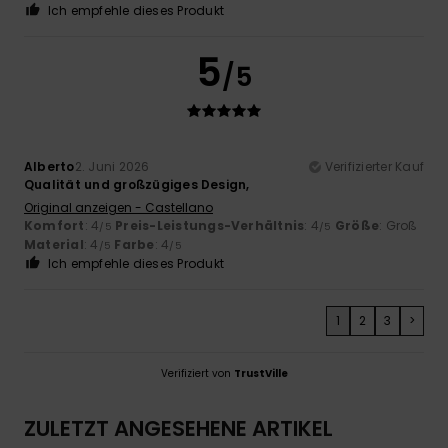
Ich empfehle dieses Produkt
5
/5
Alberto
2. Juni 2026
Verifizierter Kauf
Qualität und großzügiges Design,
Original anzeigen - Castellano
Komfort
: 4
Preis-Leistungs-Verhältnis
: 4
Größe
: Groß
/5
/5
Material
: 4
Farbe
: 4
/5
/5
Ich empfehle dieses Produkt
1
2
3
>
Verifiziert von
TrustVille
ZULETZT ANGESEHENE ARTIKEL