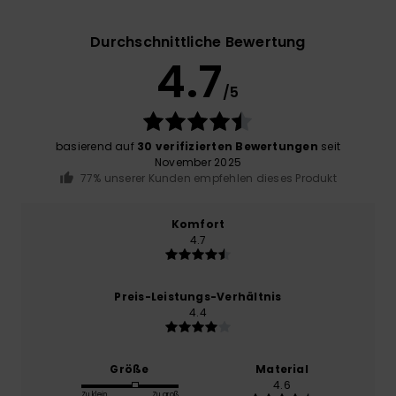
Durchschnittliche Bewertung
4.7
/5
basierend auf
30 verifizierten Bewertungen
seit
November 2025
77% unserer Kunden empfehlen dieses Produkt
Komfort
4.7
Preis-Leistungs-Verhältnis
4.4
Größe
Material
4.6
Zu klein
Zu groß