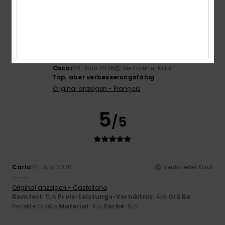
4
/5
Oscar
28. Juni 2026
Verifizierter Kauf
Top, aber verbesserungsfähig
Original anzeigen - Français
5
/5
Carlo
22. Juni 2026
Verifizierter Kauf
..........
Original anzeigen - Castellano
Komfort
: 5
Preis-Leistungs-Verhältnis
: 4
Größe
:
/5
/5
Perfekte Größe
Material
: 4
Farbe
: 5
/5
/5