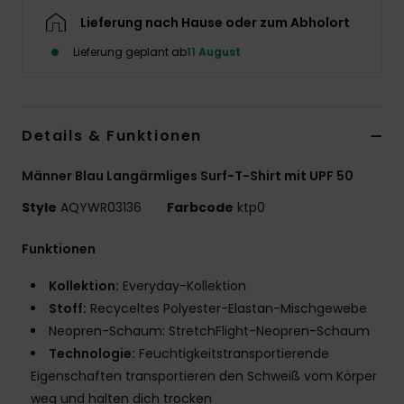
Lieferung nach Hause oder zum Abholort
Lieferung geplant ab
11 August
Details & Funktionen
Männer Blau Langärmliges Surf-T-Shirt mit UPF 50
Style
AQYWR03136
Farbcode
ktp0
Funktionen
Kollektion:
Everyday-Kollektion
Stoff:
Recyceltes Polyester-Elastan-Mischgewebe
Neopren-Schaum: StretchFlight-Neopren-Schaum
Technologie:
Feuchtigkeitstransportierende
Eigenschaften transportieren den Schweiß vom Körper
weg und halten dich trocken