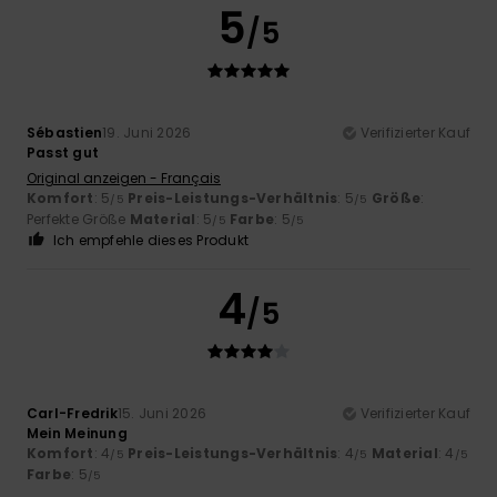
5
/5
Sébastien
19. Juni 2026
Verifizierter Kauf
Passt gut
Original anzeigen - Français
Komfort
: 5
Preis-Leistungs-Verhältnis
: 5
Größe
:
/5
/5
Perfekte Größe
Material
: 5
Farbe
: 5
/5
/5
Ich empfehle dieses Produkt
4
/5
Carl-Fredrik
15. Juni 2026
Verifizierter Kauf
Mein Meinung
Komfort
: 4
Preis-Leistungs-Verhältnis
: 4
Material
: 4
/5
/5
/5
Farbe
: 5
/5