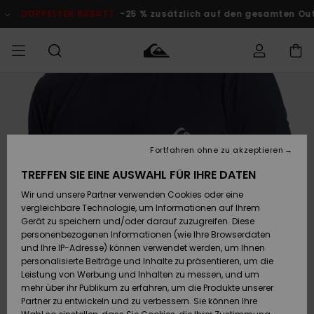
Direkt
zur
DOPPELTER RABATT
-25 % zusätzlich auf den gesamten O
Produktinformation
springen
Auf meine
MÄNNER
Kleidung
Kleidung
Shop
Surf Shop
Snow Shop
Outlet
Bestellung
Männer
Männer
Herren
zugreifen
JUNGEN
Accessoires
Accessoires
Brandneu
Fortfahren ohne zu akzeptieren
Versand
Surf Shop
Snow Shop
Outlet
FRAUEN
Kinder
Kinder
KINDER
TREFFEN SIE EINE AUSWAHL FÜR IHRE DATEN
Retouren
Wir und unsere Partner verwenden Cookies oder eine
Schuhe&
Schuhe&
Highlights
vergleichbare Technologie, um Informationen auf Ihrem
Flip-Flops
Flip-Flops
SURF
Highlights
Snow Shop
Outlet
Gerät zu speichern und/oder darauf zuzugreifen. Diese
Bezahlung
Damen
Frauen
personenbezogenen Informationen (wie Ihre Browserdaten
Snow
SNOW
und Ihre IP-Adresse) können verwendet werden, um Ihnen
Surf
Surf
personalisierte Beiträge und Inhalte zu präsentieren, um die
Geschenkkarte
Community
Leistung von Werbung und Inhalten zu messen, und um
Highlights
DOPPELTER
mehr über ihr Publikum zu erfahren, um die Produkte unserer
RABATT
Partner zu entwickeln und zu verbessern. Sie können Ihre
Quiksilver
Snow
Snow