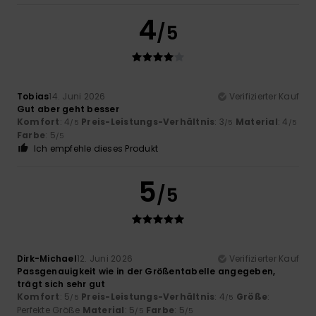
4
/5
Tobias
14. Juni 2026
Verifizierter Kauf
Gut aber geht besser
Komfort
: 4
Preis-Leistungs-Verhältnis
: 3
Material
: 4
/5
/5
/5
Farbe
: 5
/5
Ich empfehle dieses Produkt
5
/5
Dirk-Michael
12. Juni 2026
Verifizierter Kauf
Passgenauigkeit wie in der Größentabelle angegeben,
trägt sich sehr gut
Komfort
: 5
Preis-Leistungs-Verhältnis
: 4
Größe
:
/5
/5
Perfekte Größe
Material
: 5
Farbe
: 5
/5
/5