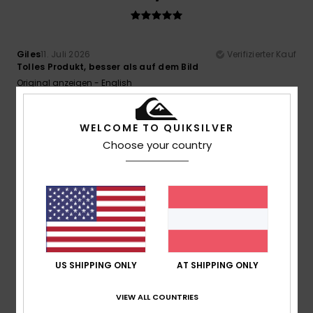
Giles
11. Juli 2026
Verifizierter Kauf
Tolles Produkt, besser als auf dem Bild
Original anzeigen - English
Komfort
: 5
Preis-Leistungs-Verhältnis
: 5
Größe
:
/5
/5
Perfekte Größe
Material
: 5
Farbe
: 5
/5
/5
Ich empfehle dieses Produkt
WELCOME TO QUIKSILVER
Choose your country
5
/5
Robin
2. Juli 2026
Verifizierter Kauf
Ein hochwertiges und elegantes Produkt
Original anzeigen - Français
US SHIPPING ONLY
AT SHIPPING ONLY
Komfort
: 5
Preis-Leistungs-Verhältnis
: 4
Größe
:
/5
/5
Perfekte Größe
Material
: 5
Farbe
: 4
/5
/5
VIEW ALL COUNTRIES
Ich empfehle dieses Produkt