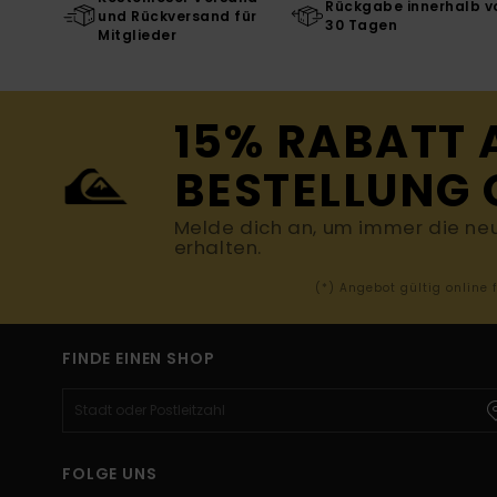
Rückgabe innerhalb v
und Rückversand für
30 Tagen
Mitglieder
15% RABATT 
BESTELLUNG 
Melde dich an, um immer die ne
erhalten.
(*) Angebot gültig online
FINDE EINEN SHOP
FOLGE UNS