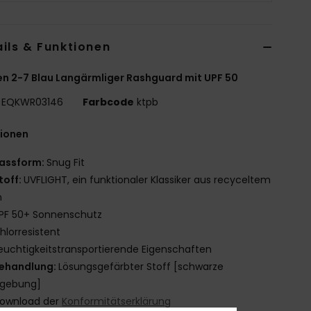
ils & Funktionen
n 2-7 Blau Langärmliger Rashguard mit UPF 50
EQKWR03146
Farbcode
ktpb
tionen
assform:
Snug Fit
toff:
UVFLIGHT, ein funktionaler Klassiker aus recyceltem
n
PF 50+ Sonnenschutz
hlorresistent
euchtigkeitstransportierende Eigenschaften
ehandlung:
Lösungsgefärbter Stoff [schwarze
bgebung]
ownload der
Konformitätserklärung