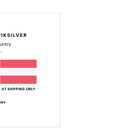
Zusa
16 % 
IKSILVER
Ver
untry
Durchschnittliche Bewertung
AT SHIPPING ONLY
4.0
IES
/5
basierend auf
2 verifizierten Bewertungen
seit Juli 2026
50% unserer Kunden empfehlen dieses Produkt