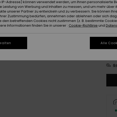
 IP-Adresse) können verwendet werden, um Ihnen personalisierte Be
ie Leistung von Werbung und Inhalten zu messen, und um mehr über i
Farb
kte unserer Partner zu entwickeln und zu verbessern. Sie können Ihre
e Ihrer Zustimmung bedürfen, annehmen oder ablehnen oder sich da
 den betreffenden Cookies nicht zustimmen (z. B. bestimmte Cooki
re Informationen finden Sie in unserer :
Cookie-Richtlinie
und
Datens
walten
Alle Cook
2
Gr