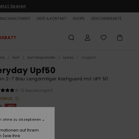
etzt Sparen
NACHHALTIGKEIT
HILFE & KONTAKT
SHOPS
GESCHENKKARTE
RABATT
ite
Surf
Surf Shop Kinder
Lycras
Langarm
eryday Upf50
n 2-7 Blau Langärmliger Rashguard mit UPF 50
(2 Bewertungen)
BONUS
00
48%
5,75
n ohne zu akzeptieren
ET
rmationen auf Ihrem
LTER RABATT EXTRA 25 %
 (wie Ihre