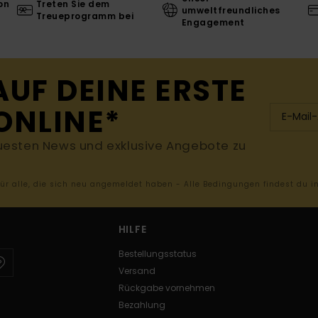
on
Treten Sie dem
umweltfreundliches
Treueprogramm bei
Engagement
AUF DEINE ERSTE
ONLINE*
uesten News und exklusive Angebote zu
 für alle, die sich neu angemeldet haben - Alle Bedingungen findest du 
HILFE
Bestellungsstatus
Versand
Rückgabe vornehmen
Bezahlung