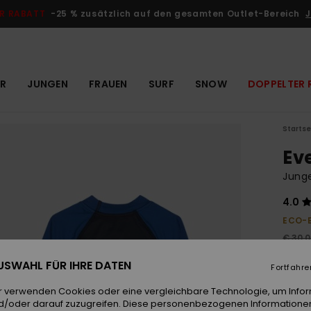
R RABATT
-25 % zusätzlich auf den gesamten Outlet-Bereich
J
R
JUNGEN
FRAUEN
SURF
SNOW
DOPPELTER 
Startse
Ev
Junge
4.0
ECO-
€ 30,
€ 1
 AUSWAHL FÜR IHRE DATEN
Fortfahre
OUTL
r verwenden Cookies oder eine vergleichbare Technologie, um Info
DOPPE
d/oder darauf zuzugreifen. Diese personenbezogenen Informationen