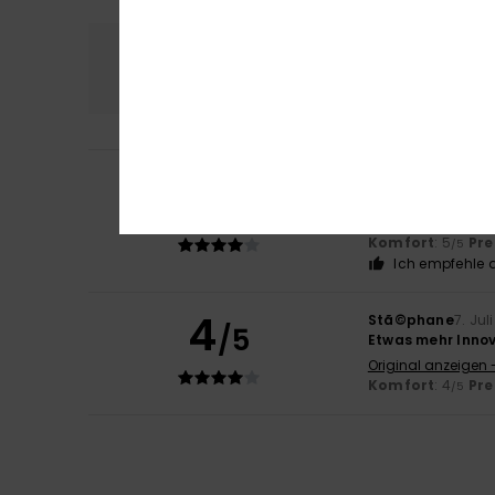
Komfort
Preis
4.5
Michael
8. Juli 20
4
/5
Perfekt für unser
Original anzeigen 
Komfort
: 5
Pre
/5
Ich empfehle d
4
Stã©phane
7. Jul
/5
Etwas mehr Inno
Original anzeigen 
Komfort
: 4
Pre
/5