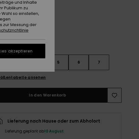
iträge und Inhalte
hr Publikum zu
Dark Navy/monaco Blue
e
 Wahl so einstellen,
gegen
es zur Messung der
chutzrichtlinie
ies akzeptieren
3
4
5
6
7
ößentabelle ansehen
In den Warenkorb
Lieferung nach Hause oder zum Abholort
Lieferung geplant ab
10 August