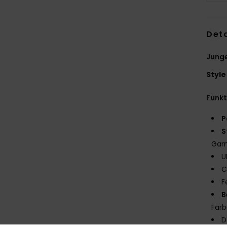
Deta
Junge
Style
Funk
P
S
Gar
U
C
F
B
Far
D