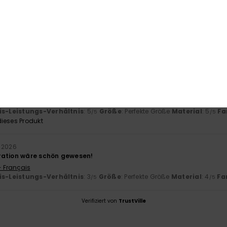
-Leistungs-Verhältnis
Größe
Mat
4.0
Zu klein
Zu groß
26
en Sohn, der in den Wellen spielt!
- Français
is-Leistungs-Verhältnis
: 5
Größe
: Perfekte Größe
Material
: 5
Fa
/5
/5
ieses Produkt
i 2026
vation wäre schön gewesen!
- Français
is-Leistungs-Verhältnis
: 3
Größe
: Perfekte Größe
Material
: 4
Fa
/5
/5
Verifiziert von
TrustVille