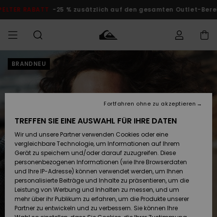
Direkt
zur
DOPPELTER RABATT
-25 % zusätzlich auf den gesamten O
Produktinformation
springen
BRANDNEU
Auf meine
MÄNNER
Kleidung
Kleidung
Shop
Surf Shop
Snow Shop
Outlet
Bestellung
Männer
Männer
Herren
zugreifen
JUNGEN
Accessoires
Accessoires
Brandneu
Fortfahren ohne zu akzeptieren
Versand
Surf Shop
Snow Shop
Outlet
FRAUEN
Kinder
Kinder
KINDER
TREFFEN SIE EINE AUSWAHL FÜR IHRE DATEN
Retouren
Wir und unsere Partner verwenden Cookies oder eine
Schuhe&
Schuhe&
Highlights
vergleichbare Technologie, um Informationen auf Ihrem
Flip-Flops
Flip-Flops
SURF
Highlights
Snow Shop
Outlet
Gerät zu speichern und/oder darauf zuzugreifen. Diese
Bezahlung
Damen
Frauen
personenbezogenen Informationen (wie Ihre Browserdaten
Snow
SNOW
und Ihre IP-Adresse) können verwendet werden, um Ihnen
Surf
Surf
personalisierte Beiträge und Inhalte zu präsentieren, um die
Geschenkkarte
Community
Leistung von Werbung und Inhalten zu messen, und um
Highlights
DOPPELTER
mehr über ihr Publikum zu erfahren, um die Produkte unserer
RABATT
Partner zu entwickeln und zu verbessern. Sie können Ihre
Quiksilver
Snow
Snow