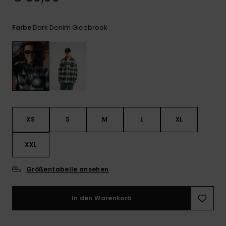
Kontaktformular.
FAQ
Dark Denim Gleebrook
Farbe
ansehen
XS
S
M
L
XL
XXL
Größentabelle ansehen
In den Warenkorb