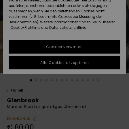
Wahl so einstellen, dass Sie Cookies, die Ihrer Zustimmung
Freedom
bedürfen, annehmen oder ablehnen oder sich dagegen
Community
aussprechen, wenn Sie den betreffenden Cookies nicht
HILFE & KONTAKT
Datenschutz
zustimmen (z. B. bestimmte Cookies zur Messung der
Brandneu
Brandneu
Besucherzahlen). Weitere Informationen finden Sie in unserer
:
Cookie-Richtlinie
und
Datenschutzrichtlinie
NACHHALTIGKEIT
Größenführer
Highlights
Highlights
SHOPS
Cookies verwalten
Starten Sie eine
Unterhaltung,
GESCHENKKARTE
um die
Alle Cookies akzeptieren
schnellste
Antwort auf Ihre
WUNSCHLISTE
Frage zu
erhalten.
Flanell
Unterhaltung
starten
Glenbrook
Finden Sie
Männer Blau Langärmliges Überhemd
Antworten auf
die häufigsten
ECO-BONUS
Fragen sowie
€ 80,00
unser