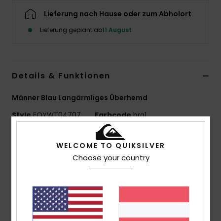
Lieferung nach Hause oder zum Abholort
Lieferung geplant ab
11 August
Details & Funktionen
Männer Blau Langärmliges Überhemd
Style
EQYWT04707
Farbcode
brq1
Funktionen
WELCOME TO QUIKSILVER
Choose your country
Material:
100 % Bio-Baumwollflanell [275 G/M²]
Passform:
Comfort Fit
Verschluss:
Knopfverschluss
Waschung:
Stückwaschung
Taschen:
Zwei Brusttaschen
Logo:
Recyceltes, Gewebtes Quiksilver-Label