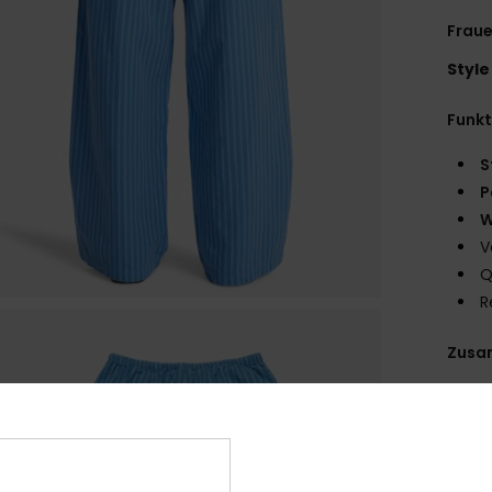
Fraue
Style
Funk
S
P
W
V
Q
R
Zusa
Ver