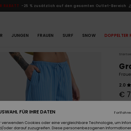
R RABATT
-25 % zusätzlich auf den gesamten Outlet-Bereich
J
R
JUNGEN
FRAUEN
SURF
SNOW
DOPPELTER 
Startse
Gr
Fraue
2.0
€ 7
DOPPE
 AUSWAHL FÜR IHRE DATEN
Fortfahre
Farb
r verwenden Cookies oder eine vergleichbare Technologie, um Info
d/oder darauf zuzugreifen. Diese personenbezogenen Informationen