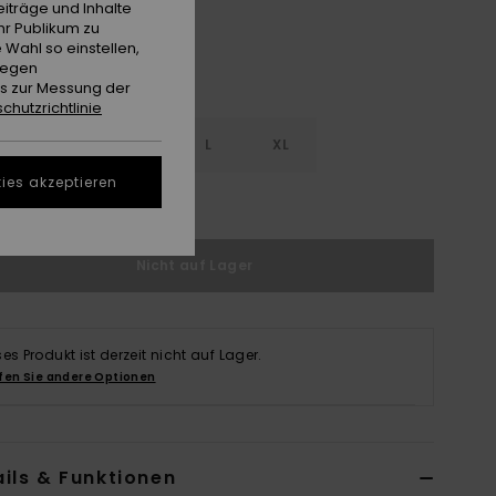
iträge und Inhalte
hr Publikum zu
 Wahl so einstellen,
gegen
es zur Messung der
chutzrichtlinie
S
S
M
L
XL
ies akzeptieren
ößentabelle ansehen
Nicht auf Lager
ses Produkt ist derzeit nicht auf Lager.
fen Sie andere Optionen
ils & Funktionen