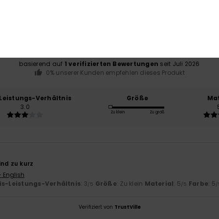
Durchschnittliche Bewertung
2.0
/5
basierend auf
1 verifizierten Bewertungen
seit Juli 2026
0% unserer Kunden empfehlen dieses Produkt
-Leistungs-Verhältnis
Größe
Mat
3.0
Zu klein
Zu groß
ind zu kurz
- English
is-Leistungs-Verhältnis
: 3
Größe
: Zu klein
Material
: 5
Farbe
: 5
/5
/5
/
Verifiziert von
TrustVille