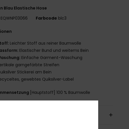
n Blau Elastische Hose
EQWNP03066
Farbcode
blc3
tionen
toff:
Leichter Stoff aus reiner Baumwolle
assform:
Elastischer Bund und weitems Bein
aschung:
Einfache Garment-Waschung
ertikale garngefärbte Streifen
uiksilver Stickerei am Bein
ecyceltes, gewebtes Quiksilver-Label
mmensetzung
[Hauptstoff] 100 % Baumwolle
sand & Rückversand