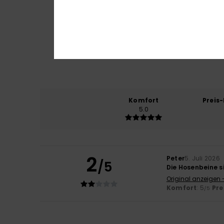
Komfort
Preis
5.0
2
Peter
5. Juli 2026
/5
Die Hosenbeine s
Original anzeigen 
Komfort
: 5
Pre
/5