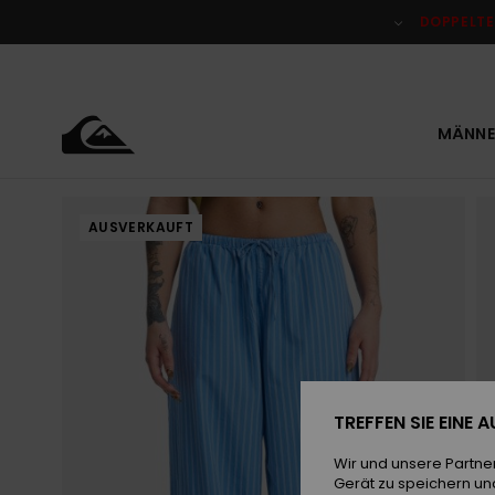
Direkt
zur
DOPPELTE
Produktinformation
springen
MÄNNE
AUSVERKAUFT
TREFFEN SIE EINE
Wir und unsere Partne
Gerät zu speichern un