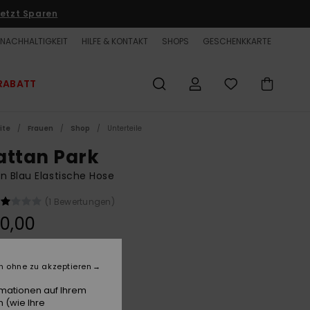
etzt Sparen
NACHHALTIGKEIT
HILFE & KONTAKT
SHOPS
GESCHENKKARTE
RABATT
ite
Frauen
Shop
Unterteile
attan Park
n Blau Elastische Hose
(1 Bewertungen)
0,00
LTER RABATT EXTRA 25 %
n ohne zu akzeptieren
Riviera Vertical Stripes
e
rmationen auf Ihrem
 (wie Ihre