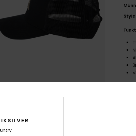
Männ
Style
Funk
T
N
A
3
V
Zusa
Ver
IKSILVER
untry