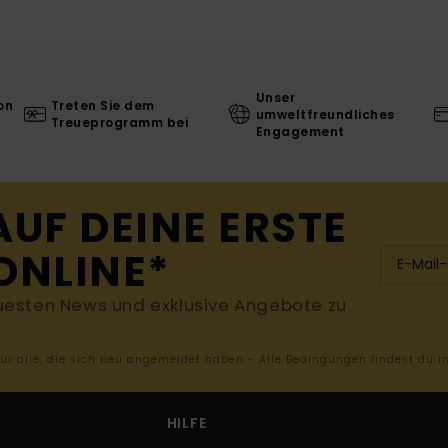
Unser
on
Treten Sie dem
umweltfreundliches
Treueprogramm bei
Engagement
AUF DEINE ERSTE
ONLINE*
uesten News und exklusive Angebote zu
 für alle, die sich neu angemeldet haben - Alle Bedingungen findest du 
HILFE