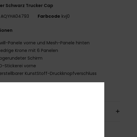
er Schwarz Trucker Cap
AQYHA04793
Farbcode
kvj0
tionen
will-Panele vorne und Mesh-Panele hinten
iedrige Krone mit 6 Panelen
bgerundeter Schirm
D-Stickerei vorne
erstellbarer KunstStoff-Druckknopfverschluss
mmensetzung
[Hauptstoff] 100 % Baumwolle
sand & Rückversand