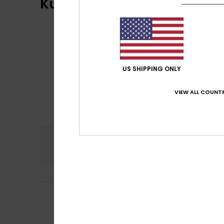
Kundenbewertungen
US SHIPPING ONLY
VIEW ALL COUNTR
Komfort
Preis
4.0
3
Santiago
8. März 
/5
Textil und Farbe
Original anzeigen 