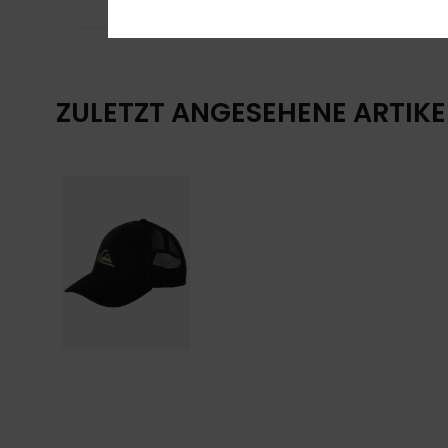
Komfort
: 4
Pre
/5
ZULETZT ANGESEHENE ARTIKE