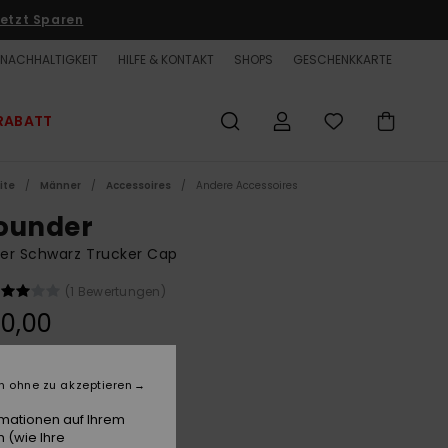
etzt Sparen
NACHHALTIGKEIT
HILFE & KONTAKT
SHOPS
GESCHENKKARTE
RABATT
ite
Männer
Accessoires
Andere Accessoires
ounder
er Schwarz Trucker Cap
(1 Bewertungen)
0,00
Black
e
n ohne zu akzeptieren
rmationen auf Ihrem
 (wie Ihre