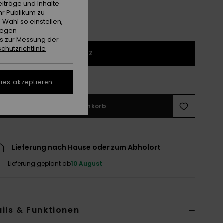
iträge und Inhalte
hr Publikum zu
 Wahl so einstellen,
gegen
es zur Messung der
chutzrichtlinie
1SZ
ößentabelle ansehen
ies akzeptieren
In den Warenkorb
Lieferung nach Hause oder zum Abholort
Lieferung geplant ab
10 August
ils & Funktionen