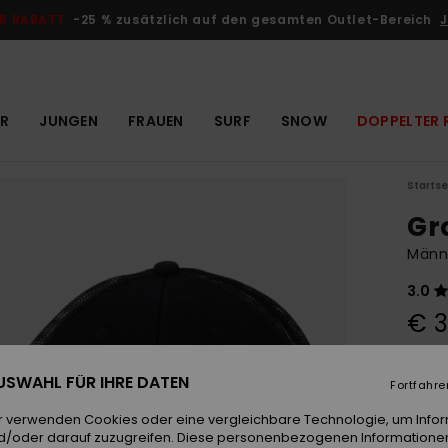
R RABATT
-25 % zusätzlich auf den gesamten Outlet-Bereich
J
R
JUNGEN
FRAUEN
SURF
SNOW
DOPPELTER 
Startse
Gr
Männ
3.0
€ 3
 AUSWAHL FÜR IHRE DATEN
Farb
Fortfahre
r verwenden Cookies oder eine vergleichbare Technologie, um Info
d/oder darauf zuzugreifen. Diese personenbezogenen Informationen