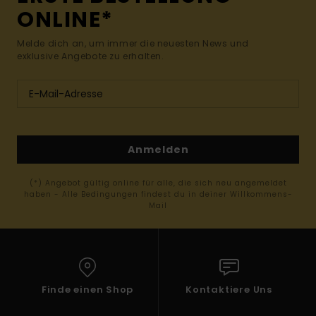
ONLINE*
Melde dich an, um immer die neuesten News und
exklusive Angebote zu erhalten.
Anmelden
(*) Angebot gültig online für alle, die sich neu angemeldet
haben - Alle Bedingungen findest du in deiner Willkommens-
Mail
Finde einen Shop
Kontaktiere Uns