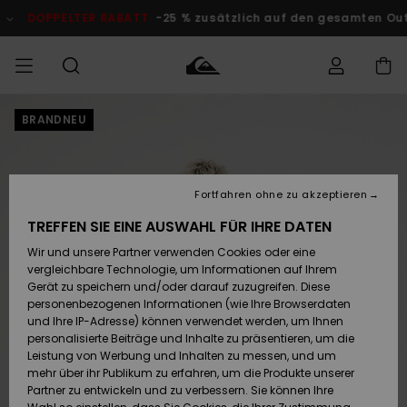
Direkt
zur
DOPPELTER RABATT
-25 % zusätzlich auf den gesamten Outle
Produktinformation
springen
BRANDNEU
Auf meine
MÄNNER
Kleidung
Kleidung
Shop
Surf Shop
Snow Shop
Outlet
Bestellung
Männer
Männer
Herren
zugreifen
JUNGEN
Accessoires
Accessoires
Brandneu
Fortfahren ohne zu akzeptieren
Versand
Surf Shop
Snow Shop
Outlet
FRAUEN
Kinder
Kinder
KINDER
TREFFEN SIE EINE AUSWAHL FÜR IHRE DATEN
Retouren
Wir und unsere Partner verwenden Cookies oder eine
Schuhe&
Schuhe&
Highlights
vergleichbare Technologie, um Informationen auf Ihrem
Flip-Flops
Flip-Flops
SURF
Highlights
Snow Shop
Outlet
Gerät zu speichern und/oder darauf zuzugreifen. Diese
Bezahlung
Damen
Frauen
personenbezogenen Informationen (wie Ihre Browserdaten
Snow
SNOW
und Ihre IP-Adresse) können verwendet werden, um Ihnen
Surf
Surf
personalisierte Beiträge und Inhalte zu präsentieren, um die
Geschenkkarte
Community
Leistung von Werbung und Inhalten zu messen, und um
Highlights
DOPPELTER
mehr über ihr Publikum zu erfahren, um die Produkte unserer
RABATT
Partner zu entwickeln und zu verbessern. Sie können Ihre
Quiksilver
Snow
Snow