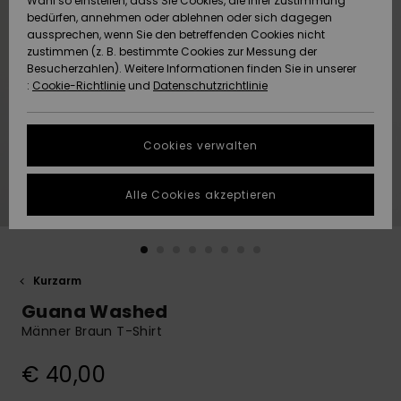
Wahl so einstellen, dass Sie Cookies, die Ihrer Zustimmung
Freedom
bedürfen, annehmen oder ablehnen oder sich dagegen
Community
aussprechen, wenn Sie den betreffenden Cookies nicht
HILFE & KONTAKT
Datenschutz
zustimmen (z. B. bestimmte Cookies zur Messung der
Brandneu
Brandneu
Besucherzahlen). Weitere Informationen finden Sie in unserer
:
Cookie-Richtlinie
und
Datenschutzrichtlinie
NACHHALTIGKEIT
Größenführer
Highlights
Highlights
SHOPS
Cookies verwalten
Starten Sie eine
Unterhaltung,
GESCHENKKARTE
um die
Alle Cookies akzeptieren
schnellste
Antwort auf Ihre
WUNSCHLISTE
Frage zu
erhalten.
Kurzarm
Unterhaltung
starten
Guana Washed
Finden Sie
Männer Braun T-Shirt
Antworten auf
die häufigsten
€ 40,00
Fragen sowie
unser