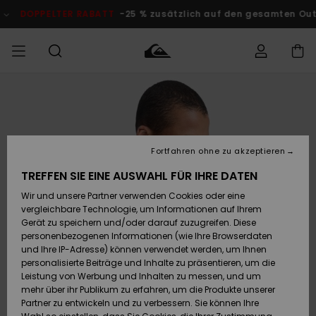
Direkt
zur
DOPPELTER RABATT
-25 % zusätzlich auf den gesamten Outlet-
Produktinformation
springen
Auf meine
MÄNNER
Kleidung
Kleidung
Shop
Surf Shop
Snow Shop
Outlet
Bestellung
Männer
Männer
Herren
zugreifen
JUNGEN
Accessoires
Accessoires
Brandneu
Fortfahren ohne zu akzeptieren
Versand
Surf Shop
Snow Shop
Outlet
FRAUEN
Kinder
Kinder
KINDER
TREFFEN SIE EINE AUSWAHL FÜR IHRE DATEN
Retouren
Wir und unsere Partner verwenden Cookies oder eine
Schuhe&
Schuhe&
Highlights
vergleichbare Technologie, um Informationen auf Ihrem
Flip-Flops
Flip-Flops
SURF
Highlights
Snow Shop
Outlet
Gerät zu speichern und/oder darauf zuzugreifen. Diese
Bezahlung
Damen
Frauen
personenbezogenen Informationen (wie Ihre Browserdaten
Snow
SNOW
und Ihre IP-Adresse) können verwendet werden, um Ihnen
Surf
Surf
personalisierte Beiträge und Inhalte zu präsentieren, um die
Geschenkkarte
Community
Leistung von Werbung und Inhalten zu messen, und um
Highlights
DOPPELTER
mehr über ihr Publikum zu erfahren, um die Produkte unserer
RABATT
Partner zu entwickeln und zu verbessern. Sie können Ihre
Quiksilver
Snow
Snow