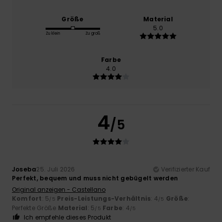
Größe
Material
5.0
Zu klein
Zu groß
Farbe
4.0
4
/5
Joseba
25. Juli 2026
Verifizierter Kauf
Perfekt, bequem und muss nicht gebügelt werden
Original anzeigen - Castellano
Komfort
: 5
Preis-Leistungs-Verhältnis
: 4
Größe
:
/5
/5
Perfekte Größe
Material
: 5
Farbe
: 4
/5
/5
Ich empfehle dieses Produkt