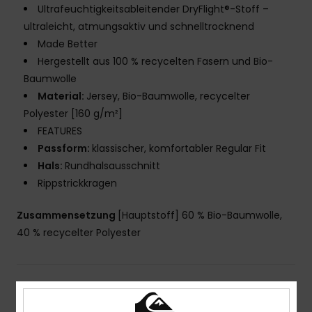
Ultrafeuchtigkeitsableitender DryFlight®-Stoff –
ultraleicht, atmungsaktiv und schnelltrocknend
Made Better
Hergestellt aus 100 % recycelten Fasern und Bio-
Baumwolle
Material:
Jersey, Bio-Baumwolle, recycelter
Polyester [160 g/m²]
FEATURES
Passform:
klassischer, komfortabler Regular Fit
Hals:
Rundhalsausschnitt
Rippstrickkragen
Zusammensetzung
[Hauptstoff] 60 % Bio-Baumwolle,
40 % recycelter Polyester
Versand & Rückversand