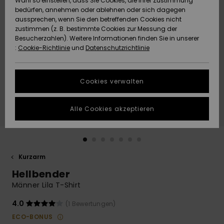
Wahl so einstellen, dass Sie Cookies, die Ihrer Zustimmung
Freedom
bedürfen, annehmen oder ablehnen oder sich dagegen
Community
aussprechen, wenn Sie den betreffenden Cookies nicht
HILFE & KONTAKT
Datenschutz
zustimmen (z. B. bestimmte Cookies zur Messung der
Brandneu
Brandneu
Besucherzahlen). Weitere Informationen finden Sie in unserer
:
Cookie-Richtlinie
und
Datenschutzrichtlinie
NACHHALTIGKEIT
Größenführer
Highlights
Highlights
SHOPS
Cookies verwalten
Starten Sie eine
Unterhaltung,
GESCHENKKARTE
um die
Alle Cookies akzeptieren
schnellste
Antwort auf Ihre
WUNSCHLISTE
Frage zu
erhalten.
Kurzarm
Unterhaltung
starten
Hellbender
Finden Sie
Männer Lila T-Shirt
Antworten auf
die häufigsten
4.0
(1 Bewertungen)
Fragen sowie
ECO-BONUS
unser