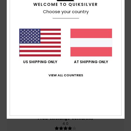
WELCOME TO QUIKSILVER
Choose your country
Kundenbewertungen
Durchschnittliche Bewertung
4.0
/5
US SHIPPING ONLY
AT SHIPPING ONLY
basierend auf
1 verifizierten Bewertungen
seit Juli
2026
VIEW ALL COUNTRIES
100% unserer Kunden empfehlen dieses Produkt
Komfort
5.0
Preis-Leistungs-Verhältnis
4.0