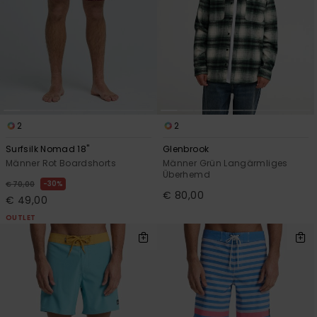
2
2
Surfsilk Nomad 18"
Glenbrook
Männer Rot Boardshorts
Männer Grün Langärmliges
Überhemd
30%
€ 70,00
€ 80,00
€ 49,00
OUTLET