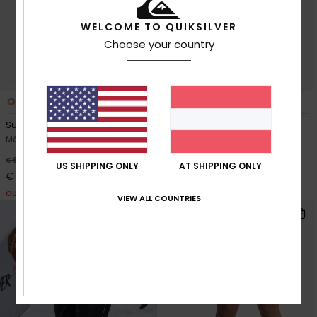
WELCOME TO QUIKSILVER
Choose your country
3
4
Surfsilk Straight 20"
Original Scallop 18"
Männer Rosa Boardshorts
Männer Grün Boardshorts
30%
30%
€ 65,00
€ 70,00
US SHIPPING ONLY
AT SHIPPING ONLY
€ 45,50
€ 49,00
OUTLET
OUTLET
VIEW ALL COUNTRIES