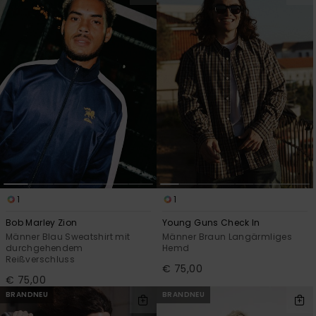
Kontaktformular.
FAQ
ansehen
1
1
Bob Marley Zion
Young Guns Check In
Männer Blau Sweatshirt mit
Männer Braun Langärmliges
durchgehendem
Hemd
Reißverschluss
€ 75,00
€ 75,00
BRANDNEU
BRANDNEU