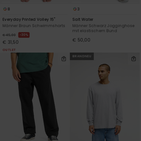
8
3
Everyday Printed Volley 15"
Salt Water
Männer Braun Schwimmshorts
Männer Schwarz Jogginghose
mit elastischem Bund
30%
€ 45,00
€ 50,00
€ 31,50
OUTLET
BRANDNEU