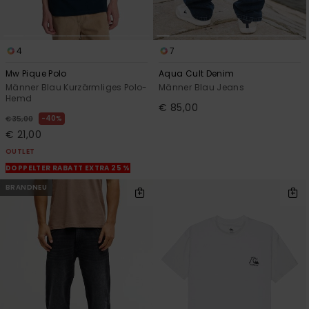
4
7
Mw Pique Polo
Aqua Cult Denim
Männer Blau Kurzärmliges Polo-
Männer Blau Jeans
Hemd
€ 85,00
40%
€ 35,00
€ 21,00
OUTLET
DOPPELTER RABATT EXTRA 25 %
BRANDNEU