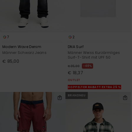
7
2
Modern Wave Denim
DNA Surf
Männer Schwarz Jeans
Männer Weiss Kurzärmliges
Surf-T-Shirt mit UPF 50
€ 85,00
48%
€ 35,00
€ 18,37
OUTLET
DOPPELTER RABATT EXTRA 25 %
BRANDNEU