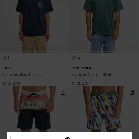
2
14
Peak
Salt Water
Männer Blau T-Shirt
Männer Grün T-Shirt
€ 35,00
€ 25,00