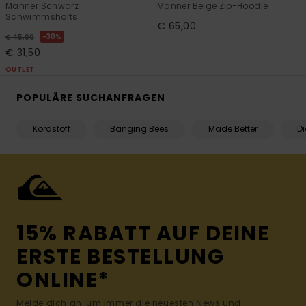
Männer Schwarz
Männer Beige Zip-Hoodie
Schwimmshorts
€ 65,00
30%
€ 45,00
€ 31,50
OUTLET
POPULÄRE SUCHANFRAGEN
Kordstoff
Banging Bees
Made Better
D
15% RABATT AUF DEINE
ERSTE BESTELLUNG
ONLINE*
Melde dich an, um immer die neuesten News und