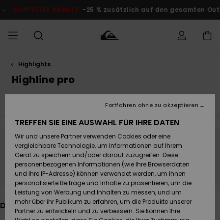
Direkt
zur
 % zusätzlich auf den gesamten Outlet-Bereich
Jetzt Sparen
Produkt
Auswahl
springen
Highlights
Auf meine
MÄNNER
Kleidung
Kleidung
Shop
Surf Shop
Snow Shop
Outlet
Bestellung
Highline pro
Männer
Männer
Herren
zugreifen
JUNGEN
Quiksilver Festival 2026
Young Guns
Faherty x Quiksi
Accessoires
Accessoires
Brandneu
Fortfahren ohne zu akzeptieren
Versand
Surf Shop
Snow Shop
Outlet
FRAUEN
Kinder
Kinder
KINDER
TREFFEN SIE EINE AUSWAHL FÜR IHRE DATEN
Retouren
Wir und unsere Partner verwenden Cookies oder eine
Schuhe&
Schuhe&
Highlights
vergleichbare Technologie, um Informationen auf Ihrem
Flip-Flops
Flip-Flops
SURF
Bleib dabei, die Produkte sind bald wieder
Highlights
Snow Shop
Outlet
Gerät zu speichern und/oder darauf zuzugreifen. Diese
Bezahlung
da
Damen
Frauen
personenbezogenen Informationen (wie Ihre Browserdaten
Snow
SNOW
und Ihre IP-Adresse) können verwendet werden, um Ihnen
Surf
Surf
personalisierte Beiträge und Inhalte zu präsentieren, um die
Geschenkkarte
Community
Leistung von Werbung und Inhalten zu messen, und um
Highlights
DOPPELTER
mehr über ihr Publikum zu erfahren, um die Produkte unserer
Das könnte dir auch gefallen
RABATT
Partner zu entwickeln und zu verbessern. Sie können Ihre
Quiksilver
Snow
Snow