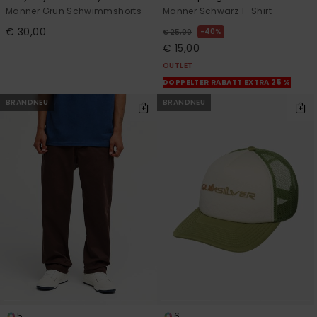
Männer Grün Schwimmshorts
Männer Schwarz T-Shirt
€ 30,00
40%
€ 25,00
€ 15,00
OUTLET
DOPPELTER RABATT EXTRA 25 %
BRANDNEU
BRANDNEU
5
6