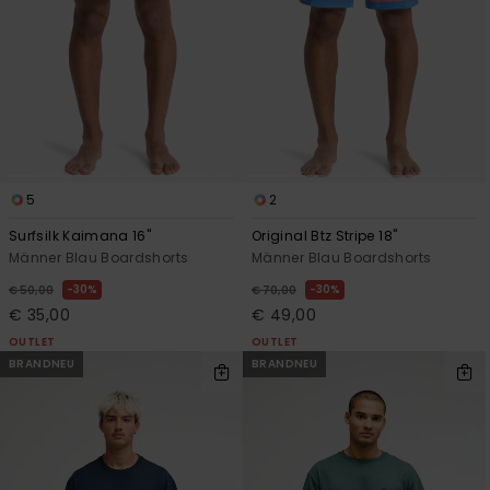
5
2
Surfsilk Kaimana 16"
Original Btz Stripe 18"
Männer Blau Boardshorts
Männer Blau Boardshorts
30%
30%
€ 50,00
€ 70,00
€ 35,00
€ 49,00
OUTLET
OUTLET
BRANDNEU
BRANDNEU