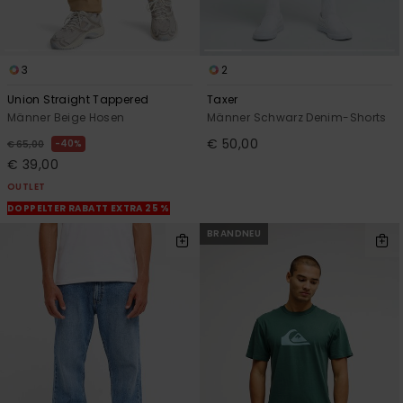
3
2
Union Straight Tappered
Taxer
Männer Beige Hosen
Männer Schwarz Denim-Shorts
€ 50,00
40%
€ 65,00
€ 39,00
OUTLET
DOPPELTER RABATT EXTRA 25 %
BRANDNEU