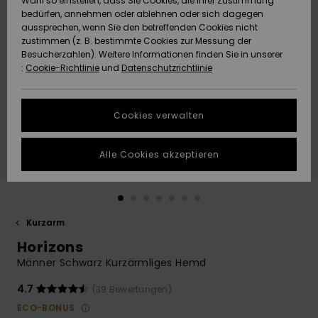
Wahl so einstellen, dass Sie Cookies, die Ihrer Zustimmung
Freedom
bedürfen, annehmen oder ablehnen oder sich dagegen
Community
aussprechen, wenn Sie den betreffenden Cookies nicht
HILFE & KONTAKT
Datenschutz
zustimmen (z. B. bestimmte Cookies zur Messung der
Brandneu
Brandneu
Besucherzahlen). Weitere Informationen finden Sie in unserer
:
Cookie-Richtlinie
und
Datenschutzrichtlinie
NACHHALTIGKEIT
Größenführer
Highlights
Highlights
SHOPS
Cookies verwalten
Starten Sie eine
Unterhaltung,
GESCHENKKARTE
um die
Alle Cookies akzeptieren
schnellste
Antwort auf Ihre
WUNSCHLISTE
Frage zu
erhalten.
Kurzarm
Unterhaltung
starten
Horizons
Finden Sie
Männer Schwarz Kurzärmliges Hemd
Antworten auf
die häufigsten
4.7
(39 Bewertungen)
Fragen sowie
ECO-BONUS
unser