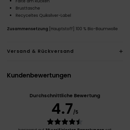
Falte am Rücken
Brusttasche
Recyceltes Quiksilver-Label
Zusammensetzung
[Hauptstoff] 100 % Bio-Baumwolle
Versand & Rückversand
Kundenbewertungen
Durchschnittliche Bewertung
4.7
/5
basierend auf
39 verifizierten Bewertungen
seit