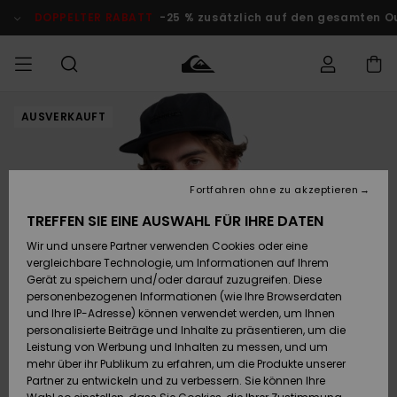
Direkt
zur
DOPPELTER RABATT
-25 % zusätzlich auf den gesamten O
Produktinformation
springen
AUSVERKAUFT
Auf meine
MÄNNER
Kleidung
Kleidung
Shop
Surf Shop
Snow Shop
Outlet
Bestellung
Männer
Männer
Herren
zugreifen
JUNGEN
Accessoires
Accessoires
Brandneu
Fortfahren ohne zu akzeptieren
Versand
Surf Shop
Snow Shop
Outlet
FRAUEN
Kinder
Kinder
KINDER
TREFFEN SIE EINE AUSWAHL FÜR IHRE DATEN
Retouren
Wir und unsere Partner verwenden Cookies oder eine
Schuhe&
Schuhe&
Highlights
vergleichbare Technologie, um Informationen auf Ihrem
Flip-Flops
Flip-Flops
SURF
Highlights
Snow Shop
Outlet
Gerät zu speichern und/oder darauf zuzugreifen. Diese
Bezahlung
Damen
Frauen
personenbezogenen Informationen (wie Ihre Browserdaten
Snow
SNOW
und Ihre IP-Adresse) können verwendet werden, um Ihnen
Surf
Surf
personalisierte Beiträge und Inhalte zu präsentieren, um die
Geschenkkarte
Community
Leistung von Werbung und Inhalten zu messen, und um
Highlights
DOPPELTER
mehr über ihr Publikum zu erfahren, um die Produkte unserer
RABATT
Partner zu entwickeln und zu verbessern. Sie können Ihre
Quiksilver
Snow
Snow