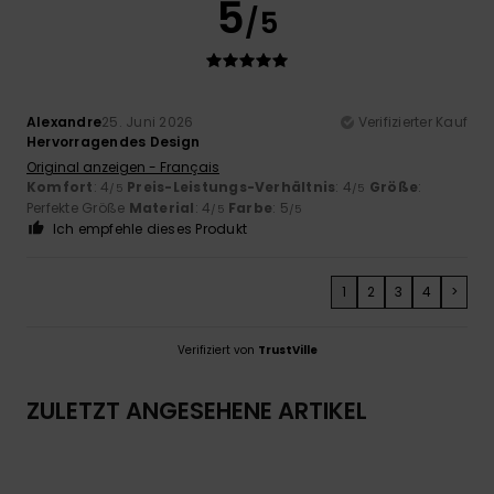
5
/5
Alexandre
25. Juni 2026
Verifizierter Kauf
Hervorragendes Design
Original anzeigen - Français
Komfort
: 4
Preis-Leistungs-Verhältnis
: 4
Größe
:
/5
/5
Perfekte Größe
Material
: 4
Farbe
: 5
/5
/5
Ich empfehle dieses Produkt
1
2
3
4
>
Verifiziert von
TrustVille
ZULETZT ANGESEHENE ARTIKEL