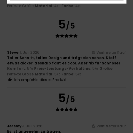
Komfort
: 4
Preis-Leistungs-Verhältnis
: 4
Größe
:
/5
/5
Perfekte Größe
Material
: 4
Farbe
: 4
/5
/5
5
/5
Steve
11. Juli 2026
Verifizierter Kauf
Toller Schnitt, tolles Design und trägt sich schön. Stoff
etwas dicker, deshalb fällt es cool. Aber Nix für Schnösel
Komfort
: 5
Preis-Leistungs-Verhältnis
: 5
Größe
:
/5
/5
Perfekte Größe
Material
: 5
Farbe
: 5
/5
/5
Ich empfehle dieses Produkt
5
/5
Jeremy
9. Juli 2026
Verifizierter Kauf
Es ist angenehm zu tragen.