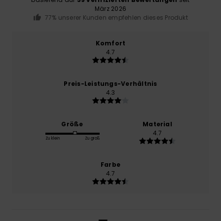
März 2026
77% unserer Kunden empfehlen dieses Produkt
Komfort
4.7
Preis-Leistungs-Verhältnis
4.3
Größe
Material
4.7
Zu klein
Zu groß
Farbe
4.7