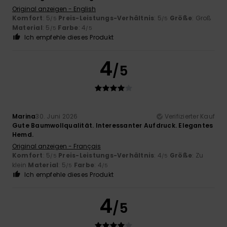
Original anzeigen - English
Komfort
: 5
Preis-Leistungs-Verhältnis
: 5
Größe
: Groß
/5
/5
Material
: 5
Farbe
: 4
/5
/5
Ich empfehle dieses Produkt
4
/5
Marina
30. Juni 2026
Verifizierter Kauf
Gute Baumwollqualität. Interessanter Aufdruck. Elegantes
Hemd.
Original anzeigen - Français
Komfort
: 5
Preis-Leistungs-Verhältnis
: 4
Größe
: Zu
/5
/5
klein
Material
: 5
Farbe
: 4
/5
/5
Ich empfehle dieses Produkt
4
/5