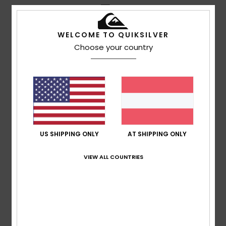
5
/5
WELCOME TO QUIKSILVER
Choose your country
Cecilia
16. Juli 2026
Verifizierter Kauf
Dieses Genre gefällt mir sehr gut
Original anzeigen - Castellano
Komfort
: 5
Preis-Leistungs-Verhältnis
: 5
Größe
: Zu
/5
/5
groß
Material
: 5
Farbe
: 5
/5
/5
Ich empfehle dieses Produkt
4
US SHIPPING ONLY
AT SHIPPING ONLY
/5
VIEW ALL COUNTRIES
Luis Manuel
11. Juli 2026
Verifizierter Kauf
Weil das „5Estrellas“-Shirt ein Modell ist, das ich nicht
finden konnte, da meine Größe ausverkauft war
Original anzeigen - Castellano