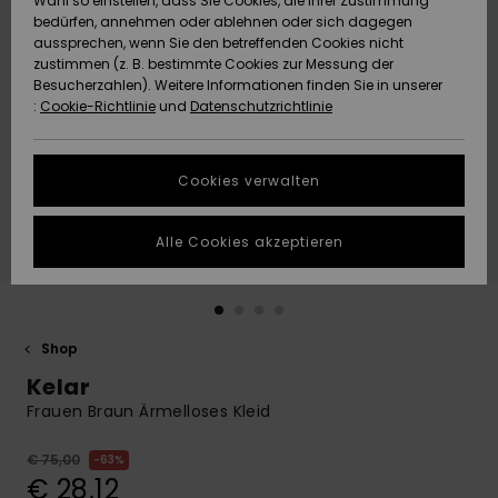
Wahl so einstellen, dass Sie Cookies, die Ihrer Zustimmung
Freedom
bedürfen, annehmen oder ablehnen oder sich dagegen
Community
aussprechen, wenn Sie den betreffenden Cookies nicht
HILFE & KONTAKT
Datenschutz
zustimmen (z. B. bestimmte Cookies zur Messung der
Brandneu
Brandneu
Besucherzahlen). Weitere Informationen finden Sie in unserer
:
Cookie-Richtlinie
und
Datenschutzrichtlinie
NACHHALTIGKEIT
Größenführer
Highlights
Highlights
SHOPS
Cookies verwalten
Starten Sie eine
Unterhaltung,
GESCHENKKARTE
um die
Alle Cookies akzeptieren
schnellste
Antwort auf Ihre
WUNSCHLISTE
Frage zu
erhalten.
Shop
Unterhaltung
starten
Kelar
Finden Sie
Frauen Braun Ärmelloses Kleid
Antworten auf
die häufigsten
€ 75,00
63%
Fragen sowie
€ 28,12
unser