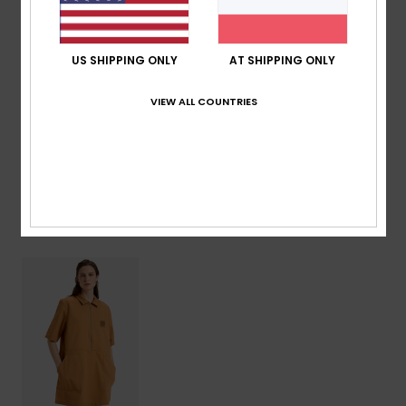
Aufgesetzte Taschen vorne
Recyceltes, gewebtes Quiksilver-Label
US SHIPPING ONLY
AT SHIPPING ONLY
Zusammensetzung
[Hauptstoff] 100 % Bio-Baumwolle
VIEW ALL COUNTRIES
Versand & Rückversand
ZULETZT ANGESEHENE ARTIKEL