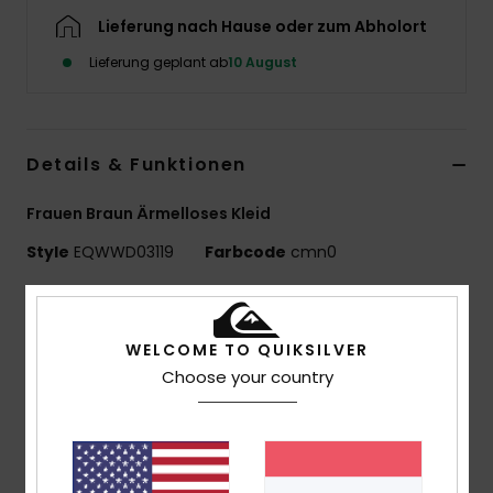
Lieferung nach Hause oder zum Abholort
Lieferung geplant ab
10 August
Details & Funktionen
Frauen Braun Ärmelloses Kleid
Style
EQWWD03119
Farbcode
cmn0
Funktionen
Typ:
Kurzärmliges Kleid
WELCOME TO QUIKSILVER
Stoff:
100 % Bio-Baumwoll-Canvas (326 g)
Choose your country
Passform:
übergroße Passform
Ausschnitt:
Kragen mit Reißverschluss vorne
Quiksilver-Stickerei auf der Brust
Passe an der Taille