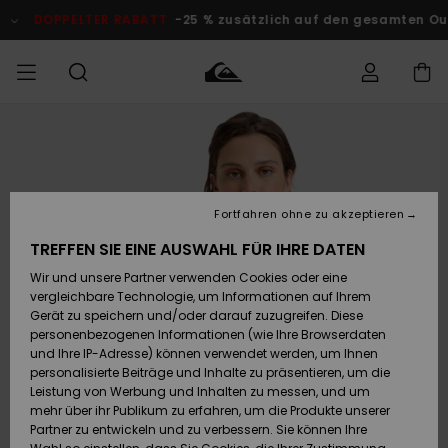
Direkt
zur
DOPPELTER RABATT
-25 % zusätzlich auf den gesamten Outlet
Produktinformation
springen
Auf meine
MÄNNER
Kleidung
Kleidung
Shop
Surf Shop
Snow Shop
Outlet
Bestellung
Männer
Männer
Herren
zugreifen
JUNGEN
Accessoires
Accessoires
Brandneu
Fortfahren ohne zu akzeptieren
Versand
Surf Shop
Snow Shop
Outlet
FRAUEN
Kinder
Kinder
KINDER
TREFFEN SIE EINE AUSWAHL FÜR IHRE DATEN
Retouren
Wir und unsere Partner verwenden Cookies oder eine
Schuhe&
Schuhe&
Highlights
vergleichbare Technologie, um Informationen auf Ihrem
Flip-Flops
Flip-Flops
SURF
Highlights
Snow Shop
Outlet
Gerät zu speichern und/oder darauf zuzugreifen. Diese
Bezahlung
Damen
Frauen
personenbezogenen Informationen (wie Ihre Browserdaten
Snow
SNOW
und Ihre IP-Adresse) können verwendet werden, um Ihnen
Surf
Surf
personalisierte Beiträge und Inhalte zu präsentieren, um die
Geschenkkarte
Community
Leistung von Werbung und Inhalten zu messen, und um
Highlights
DOPPELTER
mehr über ihr Publikum zu erfahren, um die Produkte unserer
RABATT
Partner zu entwickeln und zu verbessern. Sie können Ihre
Quiksilver
Snow
Snow