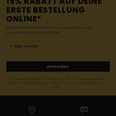
15% RABATT AUF DEINE
ERSTE BESTELLUNG
ONLINE*
Melde dich an, um immer die neuesten News und
exklusive Angebote zu erhalten.
Anmelden
(*) Angebot gültig online für alle, die sich neu angemeldet
haben - Alle Bedingungen findest du in deiner Willkommens-
Mail