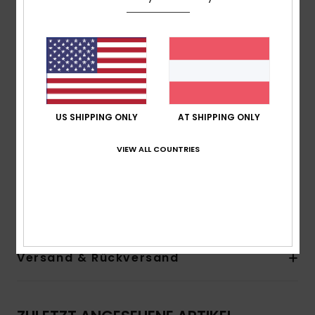
Made Better:
Hergestellt aus 90% recycelten
Polyesterfasern aus Kunststoffabfällen
Material:
100 % Recycelter Polyester
330 g/m2
Passform:
Übergroße Passform
Futter:
100% recyceltes Polyester
US SHIPPING ONLY
AT SHIPPING ONLY
200 g/m2
Taschen:
2 Eingrifftaschen
VIEW ALL COUNTRIES
Elastischer Saum
Zusammensetzung
[Hauptstoff] 100 % recyceltes
Polyester
Versand & Rückversand