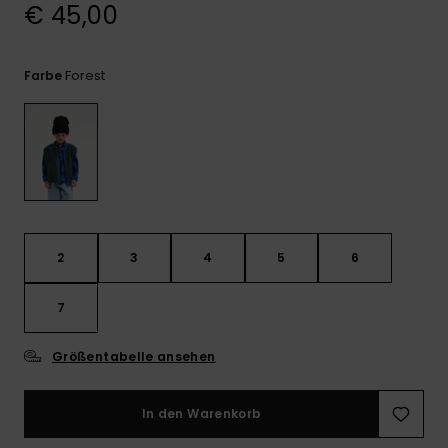
Kontaktformular.
€ 45,00
FAQ
ansehen
Forest
Farbe
2
3
4
5
6
7
Größentabelle ansehen
In den Warenkorb