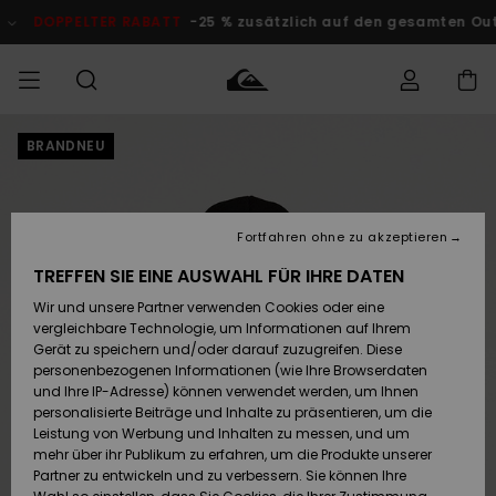
Direkt
zur
DOPPELTER RABATT
-25 % zusätzlich auf den gesamten Outlet
Produktinformation
springen
BRANDNEU
Auf meine
MÄNNER
Kleidung
Kleidung
Shop
Surf Shop
Snow Shop
Outlet
Bestellung
Männer
Männer
Herren
zugreifen
JUNGEN
Accessoires
Accessoires
Brandneu
Fortfahren ohne zu akzeptieren
Versand
Surf Shop
Snow Shop
Outlet
FRAUEN
Kinder
Kinder
KINDER
TREFFEN SIE EINE AUSWAHL FÜR IHRE DATEN
Retouren
Wir und unsere Partner verwenden Cookies oder eine
Schuhe&
Schuhe&
Highlights
vergleichbare Technologie, um Informationen auf Ihrem
Flip-Flops
Flip-Flops
SURF
Highlights
Snow Shop
Outlet
Gerät zu speichern und/oder darauf zuzugreifen. Diese
Bezahlung
Damen
Frauen
personenbezogenen Informationen (wie Ihre Browserdaten
Snow
SNOW
und Ihre IP-Adresse) können verwendet werden, um Ihnen
Surf
Surf
personalisierte Beiträge und Inhalte zu präsentieren, um die
Geschenkkarte
Community
Leistung von Werbung und Inhalten zu messen, und um
Highlights
DOPPELTER
mehr über ihr Publikum zu erfahren, um die Produkte unserer
RABATT
Partner zu entwickeln und zu verbessern. Sie können Ihre
Quiksilver
Snow
Snow