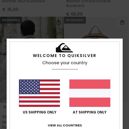
Männer Grün Rucksack
Männer Schwarz Großer
Rucksack
€ 35,00
€ 65,00
BRANDNEU
BRANDNEU
WELCOME TO QUIKSILVER
Choose your country
3
1
US SHIPPING ONLY
AT SHIPPING ONLY
Commute 37L
Tr Platinum 18L
Männer Grün Extra großer Surf-
Männer Beige Rucksack
VIEW ALL COUNTRIES
Rucksack