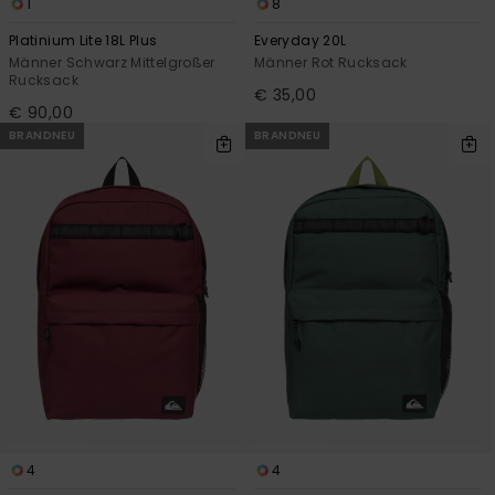
1
8
Platinium Lite 18L Plus
Everyday 20L
Männer Schwarz Mittelgroßer
Männer Rot Rucksack
Rucksack
€ 35,00
€ 90,00
BRANDNEU
BRANDNEU
4
4