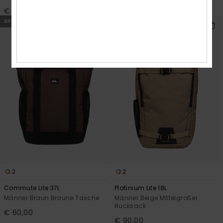
€ 110,00
€ 70,00
BRANDNEU
BRANDNEU
2
2
Commute Lite 37L
Platinium Lite 18L
Männer Braun Braune Tasche
Männer Beige Mittelgroßer
Rucksack
€ 60,00
€ 90,00