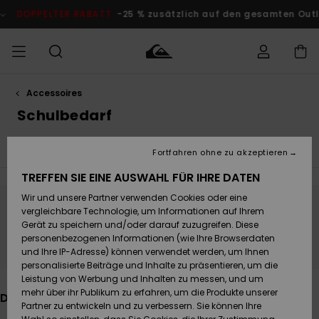
Direkt
zur
 % zusätzlich auf den gesamten Outlet-Bereich
Jetzt Sparen
Produkt
Auswahl
springen
Accessoires
Auf meine
MÄNNER
Kleidung
Kleidung
Shop
Surf Shop
Snow Shop
Outlet
Bestellung
Schulbedarf
Männer
Männer
Herren
zugreifen
JUNGEN
Alle Ansehen
Strand-Accessoires & Poncho
Sandale
Accessoires
Accessoires
Brandneu
Fortfahren ohne zu akzeptieren
Versand
Surf Shop
Snow Shop
Outlet
FRAUEN
Kinder
Kinder
KINDER
TREFFEN SIE EINE AUSWAHL FÜR IHRE DATEN
Retouren
Wir und unsere Partner verwenden Cookies oder eine
Schuhe&
Schuhe&
Highlights
vergleichbare Technologie, um Informationen auf Ihrem
Flip-Flops
Flip-Flops
SURF
Bleib dabei, die Produkte sind bald wieder
Highlights
Snow Shop
Outlet
Gerät zu speichern und/oder darauf zuzugreifen. Diese
Bezahlung
da
Damen
Frauen
personenbezogenen Informationen (wie Ihre Browserdaten
Snow
SNOW
und Ihre IP-Adresse) können verwendet werden, um Ihnen
Surf
Surf
personalisierte Beiträge und Inhalte zu präsentieren, um die
Geschenkkarte
Community
Leistung von Werbung und Inhalten zu messen, und um
Highlights
DOPPELTER
mehr über ihr Publikum zu erfahren, um die Produkte unserer
Das könnte dir auch gefallen
RABATT
Partner zu entwickeln und zu verbessern. Sie können Ihre
Quiksilver
Snow
Snow