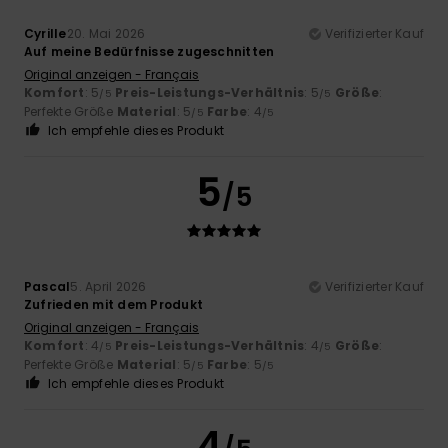
Cyrille
20. Mai 2026
Verifizierter Kauf
Auf meine Bedürfnisse zugeschnitten
Original anzeigen - Français
Komfort
: 5
Preis-Leistungs-Verhältnis
: 5
Größe
:
/5
/5
Perfekte Größe
Material
: 5
Farbe
: 4
/5
/5
Ich empfehle dieses Produkt
5
/5
Pascal
5. April 2026
Verifizierter Kauf
Zufrieden mit dem Produkt
Original anzeigen - Français
Komfort
: 4
Preis-Leistungs-Verhältnis
: 4
Größe
:
/5
/5
Perfekte Größe
Material
: 5
Farbe
: 5
/5
/5
Ich empfehle dieses Produkt
4