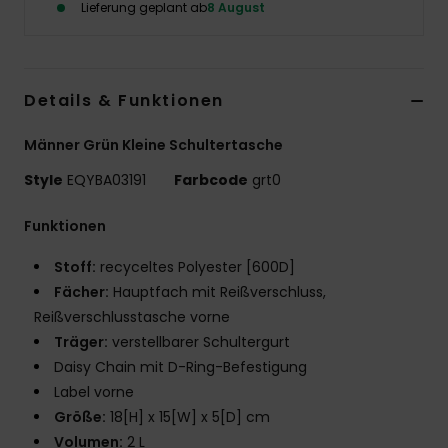
Lieferung geplant ab
8 August
Details & Funktionen
Männer Grün Kleine Schultertasche
Style
EQYBA03191
Farbcode
grt0
Funktionen
Stoff:
recyceltes Polyester [600D]
Fächer:
Hauptfach mit Reißverschluss,
Reißverschlusstasche vorne
Träger:
verstellbarer Schultergurt
Daisy Chain mit D-Ring-Befestigung
Label vorne
Größe:
18[H] x 15[W] x 5[D] cm
Volumen:
2 L