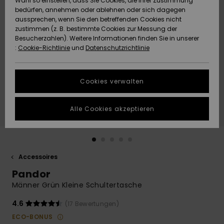
Wahl so einstellen, dass Sie Cookies, die Ihrer Zustimmung
Freedom
bedürfen, annehmen oder ablehnen oder sich dagegen
Community
aussprechen, wenn Sie den betreffenden Cookies nicht
HILFE & KONTAKT
Datenschutz
zustimmen (z. B. bestimmte Cookies zur Messung der
Brandneu
Brandneu
Besucherzahlen). Weitere Informationen finden Sie in unserer
:
Cookie-Richtlinie
und
Datenschutzrichtlinie
NACHHALTIGKEIT
Größenführer
Highlights
Highlights
SHOPS
Cookies verwalten
Starten Sie eine
Unterhaltung,
GESCHENKKARTE
um die
Alle Cookies akzeptieren
schnellste
Antwort auf Ihre
WUNSCHLISTE
Frage zu
erhalten.
Accessoires
Unterhaltung
starten
Pandor
Finden Sie
Männer Grün Kleine Schultertasche
Antworten auf
die häufigsten
4.6
(17 Bewertungen)
Fragen sowie
ECO-BONUS
unser