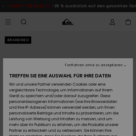
Direkt
zur
DOPPELTER RABATT
-25 % zusätzlich auf den gesamten O
Produktinformation
springen
BRANDNEU
Auf meine
MÄNNER
Kleidung
Kleidung
Shop
Surf Shop
Snow Shop
Outlet
Bestellung
Männer
Männer
Herren
zugreifen
JUNGEN
Accessoires
Accessoires
Brandneu
Fortfahren ohne zu akzeptieren
Versand
Surf Shop
Snow Shop
Outlet
FRAUEN
Kinder
Kinder
KINDER
TREFFEN SIE EINE AUSWAHL FÜR IHRE DATEN
Retouren
Wir und unsere Partner verwenden Cookies oder eine
Schuhe&
Schuhe&
Highlights
vergleichbare Technologie, um Informationen auf Ihrem
Flip-Flops
Flip-Flops
SURF
Highlights
Snow Shop
Outlet
Gerät zu speichern und/oder darauf zuzugreifen. Diese
Bezahlung
Damen
Frauen
personenbezogenen Informationen (wie Ihre Browserdaten
Snow
SNOW
und Ihre IP-Adresse) können verwendet werden, um Ihnen
Surf
Surf
personalisierte Beiträge und Inhalte zu präsentieren, um die
Geschenkkarte
Community
Leistung von Werbung und Inhalten zu messen, und um
Highlights
DOPPELTER
mehr über ihr Publikum zu erfahren, um die Produkte unserer
RABATT
Partner zu entwickeln und zu verbessern. Sie können Ihre
Quiksilver
Snow
Snow