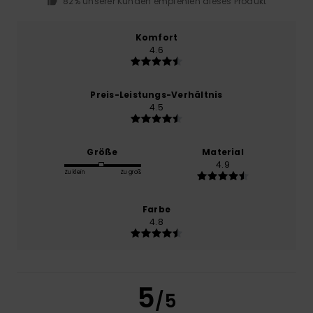
82% unserer Kunden empfehlen dieses Produkt
Komfort
4.6
Preis-Leistungs-Verhältnis
4.5
Größe
Material
4.9
Zu klein
Zu groß
Farbe
4.8
5
/5