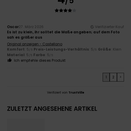
/5
Oscar
27. März 2026
Verifizierter Kauf
Es ist zu klein, ihr solltet die Maße angeben; auf dem Foto
sah es größer aus
Original anzeigen - Castellano
Komfort
: 5
Preis-Leistungs-Verhältnis
: 5
Größe
: Klein
/5
/5
Material
: 5
Farbe
: 5
/5
/5
Ich empfehle dieses Produkt
1
2
>
Verifiziert von
TrustVille
ZULETZT ANGESEHENE ARTIKEL