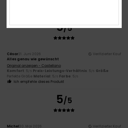
Perfekte Größe
Material
: 5
Farbe
: 5
/5
/5
Ich empfehle dieses Produkt
5
/5
César
21. Juni 2026
Verifizierter Kauf
Alles genau wie gewünscht
Original anzeigen - Castellano
Komfort
: 5
Preis-Leistungs-Verhältnis
: 5
Größe
:
/5
/5
Perfekte Größe
Material
: 5
Farbe
: 5
/5
/5
Ich empfehle dieses Produkt
5
/5
Michel
30. Mai 2026
Verifizierter Kauf