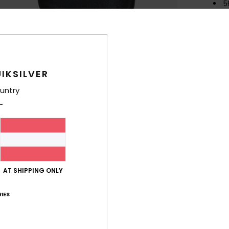
5
S
D
A
A
K
IKSILVER
untry
Zusa
Ver
AT SHIPPING ONLY
IES