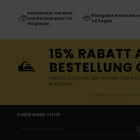
Kostenloser Versand
Rückgabe innerhalb v
und Rückversand für
30 Tagen
Mitglieder
15% RABATT 
BESTELLUNG 
Melde dich an, um immer die ne
erhalten.
(*) Angebot gültig online
FINDE EINEN SHOP