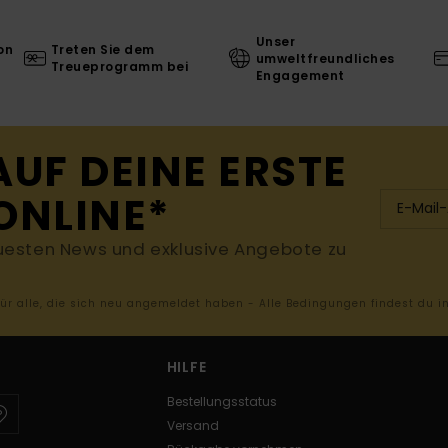
Unser
on
Treten Sie dem
umweltfreundliches
Treueprogramm bei
Engagement
AUF DEINE ERSTE
ONLINE*
uesten News und exklusive Angebote zu
 für alle, die sich neu angemeldet haben - Alle Bedingungen findest du 
HILFE
Bestellungsstatus
Versand