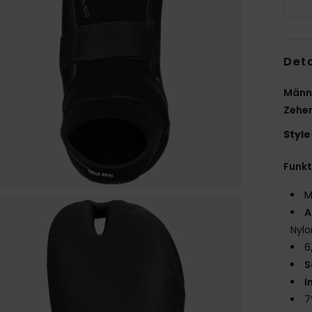
Deta
Männe
Zehe
Style
Funk
M
A
Nylo
6
S
I
7