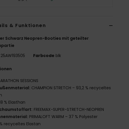
ils & Funktionen
r Schwarz Neopren-Booties mit geteilter
npartie
25AW193505
Farbcode
blk
tionen
ARATHON SESSIONS
ußenmaterial:
CHAMPION STRETCH – 93,2 % recyceltes
n
,8 % Elasthan
chaumstoffart:
FREEMAX-SUPER-STRETCH-NEOPREN
nnenmaterial:
PRIMALOFT WARM – 37 % Polyester
% recyceltes Elastan