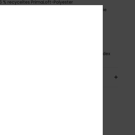
6 % recyceltes PrimaLoft-Polyester
chnitt:
Neopren-Boots mit getrennter Zehenpartie
icke:
3mm
nziehsystem:
Zum Überziehen
ußennähnte:
Liquid Seal
lebstoffdetails: Aqua Alpha – auf Wasserbasis
mmensetzung
93.2% recyceltes Nylon, 6.8% Spandex
sand & Rückversand