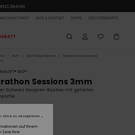
etzt Sparen
NACHHALTIGKEIT
HILFE & KONTAKT
SHOPS
GESCHENKKARTE
RABATT
ite
Surf
Surf Shop Männer
Neopren Accessoires
ies
IMALOFT® BIO™
rathon Sessions 3mm
r Schwarz Neopren-Booties mit geteilter
npartie
(1 Bewertungen)
5,00
n ohne zu akzeptieren
rmationen auf Ihrem
 (wie Ihre