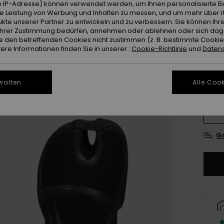
Farb
 IP-Adresse) können verwendet werden, um Ihnen personalisierte Be
ie Leistung von Werbung und Inhalten zu messen, und um mehr über i
kte unserer Partner zu entwickeln und zu verbessern. Sie können Ihre
e Ihrer Zustimmung bedürfen, annehmen oder ablehnen oder sich da
 den betreffenden Cookies nicht zustimmen (z. B. bestimmte Cooki
re Informationen finden Sie in unserer :
Cookie-Richtlinie
und
Datens
walten
Alle Cook
3
4
Gr