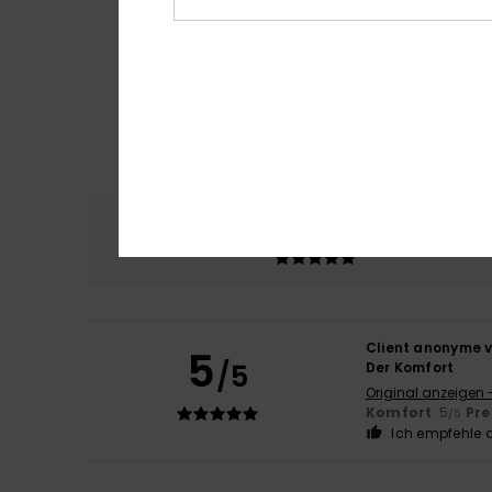
Komfort
Preis
5.0
Client anonyme v
5
/5
Der Komfort
Original anzeigen 
Komfort
: 5
Pre
/5
Ich empfehle d