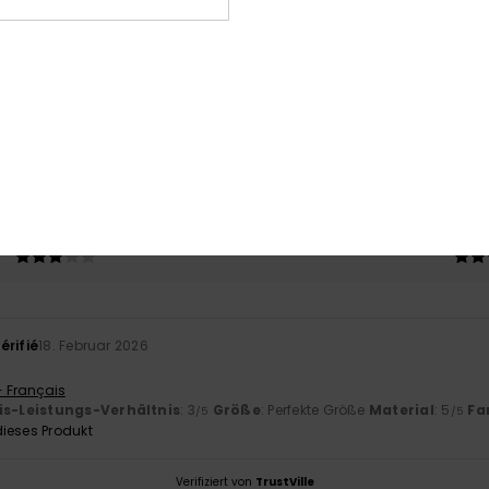
Durchschnittliche Bewertung
5.0
/5
basierend auf
1 verifizierten Bewertungen
seit Februar 2026
100% unserer Kunden empfehlen dieses Produkt
-Leistungs-Verhältnis
Größe
Mat
3.0
Zu klein
Zu groß
érifié
18. Februar 2026
- Français
is-Leistungs-Verhältnis
: 3
Größe
: Perfekte Größe
Material
: 5
Fa
/5
/5
ieses Produkt
Verifiziert von
TrustVille