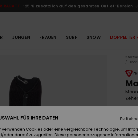
R RABATT
-25 % zusätzlich auf den gesamten Outlet-Bereich
J
R
JUNGEN
FRAUEN
SURF
SNOW
DOPPELTER 
Startse
Boot
PR
Ma
Männe
Zehe
5.0
 AUSWAHL FÜR IHRE DATEN
€ 7
Fortfahre
r verwenden Cookies oder eine vergleichbare Technologie, um Info
d/oder darauf zuzugreifen. Diese personenbezogenen Informationen