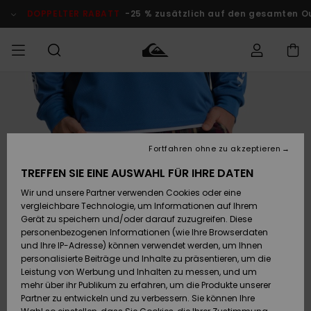
Direkt
zur
DOPPELTER RABATT
-25 % zusätzlich auf den gesamten O
Produktinformation
springen
Auf meine
MÄNNER
Kleidung
Kleidung
Shop
Surf Shop
Snow Shop
Outlet
Bestellung
Männer
Männer
Herren
zugreifen
JUNGEN
Accessoires
Accessoires
Brandneu
Fortfahren ohne zu akzeptieren
Versand
Surf Shop
Snow Shop
Outlet
FRAUEN
Kinder
Kinder
KINDER
TREFFEN SIE EINE AUSWAHL FÜR IHRE DATEN
Retouren
Wir und unsere Partner verwenden Cookies oder eine
Schuhe&
Schuhe&
Highlights
vergleichbare Technologie, um Informationen auf Ihrem
Flip-Flops
Flip-Flops
SURF
Highlights
Snow Shop
Outlet
Gerät zu speichern und/oder darauf zuzugreifen. Diese
Bezahlung
Damen
Frauen
personenbezogenen Informationen (wie Ihre Browserdaten
Snow
SNOW
und Ihre IP-Adresse) können verwendet werden, um Ihnen
Surf
Surf
personalisierte Beiträge und Inhalte zu präsentieren, um die
Geschenkkarte
Community
Leistung von Werbung und Inhalten zu messen, und um
Highlights
DOPPELTER
mehr über ihr Publikum zu erfahren, um die Produkte unserer
RABATT
Partner zu entwickeln und zu verbessern. Sie können Ihre
Quiksilver
Snow
Snow