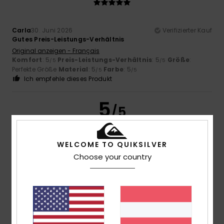
Carla
30. Juni 2026
Verifizierter Kauf
Gutes Preis-Leistungs-Verhältnis
Original anzeigen - Français
Komfort
: 5
Preis-Leistungs-Verhältnis
: 5
Größe
:
/5
/5
Perfekte Größe
Material
: 5
Farbe
: 5
/5
/5
Ich empfehle dieses Produkt
5
/5
WELCOME TO QUIKSILVER
Choose your country
Carita
28. Juni 2026
Verifizierter Kauf
Tolles Produkt
Original anzeigen - Français
Komfort
: 5
Preis-Leistungs-Verhältnis
: 5
Größe
:
/5
/5
Perfekte Größe
Material
: 5
Farbe
: 5
/5
/5
Ich empfehle dieses Produkt