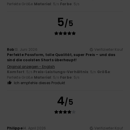
Perfekte Größe
Material
: 5
Farbe
: 5
/5
/5
5
/5
Rob
13. Juni 2026
Verifizierter Kauf
Perfekte Passform, tolle Qualität, super Preis – und das
sind die coolsten Shorts überhaupt!
Original anzeigen - English
Komfort
: 5
Preis-Leistungs-Verhältnis
: 5
Größe
:
/5
/5
Perfekte Größe
Material
: 5
Farbe
: 5
/5
/5
Ich empfehle dieses Produkt
4
/5
Philippe
14. April 2026
Verifizierter Kauf