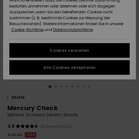
Wahl so einstellen, dass Sie Cookies, die Ihrer Zustimmung
Freedom
bedürfen, annehmen oder ablehnen oder sich dagegen
Community
aussprechen, wenn Sie den betreffenden Cookies nicht
HILFE & KONTAKT
Datenschutz
zustimmen (z. B. bestimmte Cookies zur Messung der
Brandneu
Brandneu
Besucherzahlen). Weitere Informationen finden Sie in unserer
:
Cookie-Richtlinie
und
Datenschutzrichtlinie
NACHHALTIGKEIT
Größenführer
Highlights
Highlights
SHOPS
Cookies verwalten
Starten Sie eine
Unterhaltung,
GESCHENKKARTE
um die
Alle Cookies akzeptieren
schnellste
Antwort auf Ihre
WUNSCHLISTE
Frage zu
erhalten.
Shorts
Unterhaltung
starten
Mercury Check
Finden Sie
Männer Schwarz Denim-Shorts
Antworten auf
die häufigsten
4.8
(8 Bewertungen)
Fragen sowie
€ 65,00
55%
unser