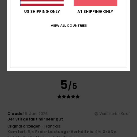
4
/5
US SHIPPING ONLY
AT SHIPPING ONLY
VIEW ALL COUNTRIES
José Enrique
25. Juni 2026
Verifizierter Kauf
Weil ja
Original anzeigen - Castellano
Komfort
: 4
Preis-Leistungs-Verhältnis
: 4
Größe
:
/5
/5
Perfekte Größe
Material
: 4
Farbe
: 4
/5
/5
Ich empfehle dieses Produkt
5
/5
Claude
25. Juni 2026
Verifizierter Kauf
Der Stil gefällt mir sehr gut
Original anzeigen - Français
Komfort
: 5
Preis-Leistungs-Verhältnis
: 4
Größe
:
/5
/5