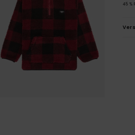
45 % 
Ver