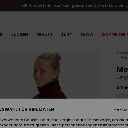
R RABATT
-25 % zusätzlich auf den gesamten Outlet-Bereich
J
R
JUNGEN
FRAUEN
SURF
SNOW
DOPPELTER 
Startse
Flee
Me
Junge
4.8
ECO-
€ 6
 AUSWAHL FÜR IHRE DATEN
Fortfahre
DOPPE
r verwenden Cookies oder eine vergleichbare Technologie, um Info
d/oder darauf zuzugreifen. Diese personenbezogenen Informationen
Farb