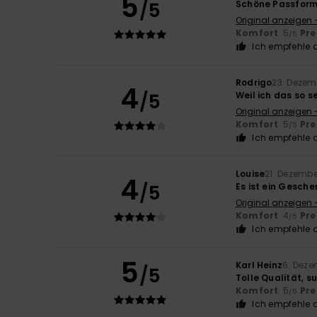
5
/5
Schöne Passform
Original anzeigen 
Komfort
: 5
Pre
/5
Ich empfehle d
Rodrigo
23. Dezem
4
/5
Weil ich das so s
Original anzeigen 
Komfort
: 5
Pre
/5
Ich empfehle d
Louise
21. Dezemb
4
/5
Es ist ein Gesche
Original anzeigen 
Komfort
: 4
Pre
/5
Ich empfehle d
5
Karl Heinz
6. Deze
/5
Tolle Qualität, s
Komfort
: 5
Pre
/5
Ich empfehle d