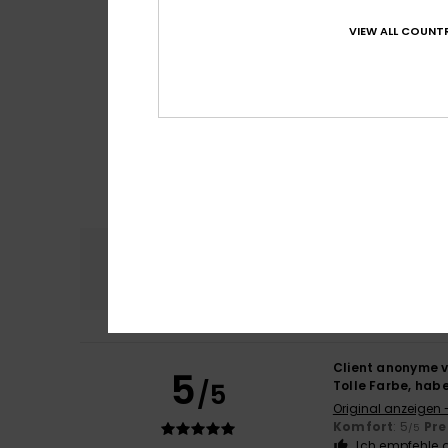
VIEW ALL COUNTR
Komfort
Preis
4.8
Client anonyme v
5
/5
Tolle Farbe, habe
Original anzeigen 
Komfort
: 5
Pre
/5
Ich empfehle d