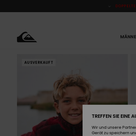
Direkt
zur
DOPPELTE
Produktinformation
springen
MÄNNE
AUSVERKAUFT
TREFFEN SIE EINE
Wir und unsere Partne
Gerät zu speichern un