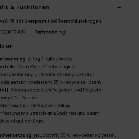
ils & Funktionen
n 8-16 Rot Sherpa mit Reißverschlusskragen
EQBPF03017
Farbcode
rsg1
tionen
erwendung:
Alltag / Kaltes Wetter
orteile:
WarmFlight-Technologie für
mespeicherung und hohe Atmungsaktivität
ade Better:
Mindestens 55 % recycelte Fasern
toff:
Sherpa, recyceltes Polyester und Polyester
bergroßer Schnitt
eitentaschen mit Reißverschluss
infassung mit Stretch an Bündchen und Saum
tickerei auf der Brust
mmensetzung
[Hauptstoff] 55 % recycelter Polyester,