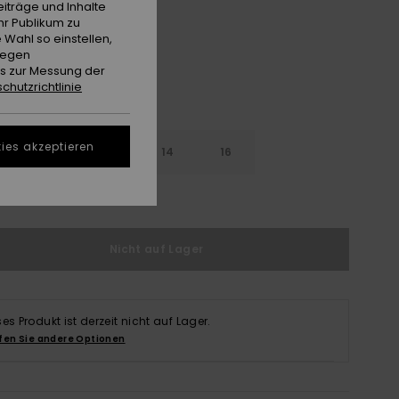
iträge und Inhalte
hr Publikum zu
 Wahl so einstellen,
gegen
es zur Messung der
chutzrichtlinie
ies akzeptieren
10
12
14
16
ößentabelle ansehen
Nicht auf Lager
ses Produkt ist derzeit nicht auf Lager.
fen Sie andere Optionen