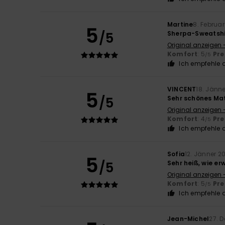
Martine
8. Februa
5
/5
Sherpa-Sweatshir
Original anzeigen 
Komfort
: 5
Pre
/5
Ich empfehle d
VINCENT
18. Jänn
5
/5
Sehr schönes Mat
Original anzeigen 
Komfort
: 4
Pre
/5
Ich empfehle d
Sofia
12. Jänner 2
5
/5
Sehr heiß, wie er
Original anzeigen 
Komfort
: 5
Pre
/5
Ich empfehle d
Jean-Michel
27. 