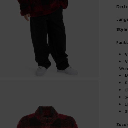
Deta
Junge
Style
Funk
V
V
Wär
M
S
Ü
S
E
S
Zusa