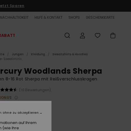
etzt Sparen
NACHHALTIGKEIT
HILFE & KONTAKT
SHOPS
GESCHENKKARTE
RABATT
ite
Jungen
Kleidung
Sweatshirts & Hoodies
ce-Sweatshirts
rcury Woodlands Sherpa
n 8-16 Rot Sherpa mit Reißverschlusskragen
(10 Bewertungen)
BONUS
0,00
n ohne zu akzeptieren
LTER RABATT EXTRA 25 %
rmationen auf Ihrem
 (wie Ihre
Woodlands Biking Red
e