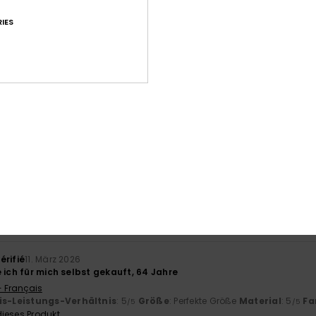
IES
Durchschnittliche Bewertung
4.8
/5
basierend auf
10 verifizierten Bewertungen
seit September 2025
90% unserer Kunden empfehlen dieses Produkt
-Leistungs-Verhältnis
Größe
Mat
4.8
Zu klein
Zu groß
érifié
11. März 2026
 ich für mich selbst gekauft, 64 Jahre
- Français
is-Leistungs-Verhältnis
: 5
Größe
: Perfekte Größe
Material
: 5
Fa
/5
/5
ieses Produkt