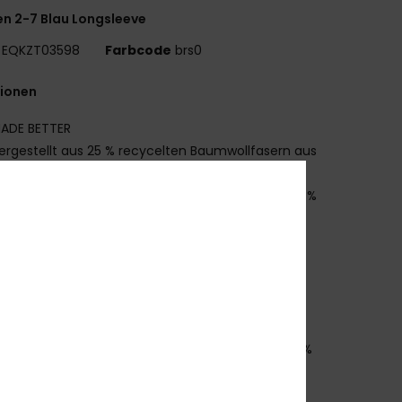
n 2-7 Blau Longsleeve
EQKZT03598
Farbcode
brs0
tionen
ADE BETTER
ergestellt aus 25 % recycelten Baumwollfasern aus
uktionsabfällen
aterialzusammensetzung:
70 % Baumwolle, 30 %
celter Baumwolljersey [160 g/m²]
assform:
Regular Fit
ragen:
Rundhalsausschnitt
onstiges:
Siebdruck Auf Brust Und Rücken
randing:
Gewebtes Etikett An Der Seitennaht
mmensetzung
[Hauptstoff] 70 % Baumwolle, 30 %
elte Baumwolle