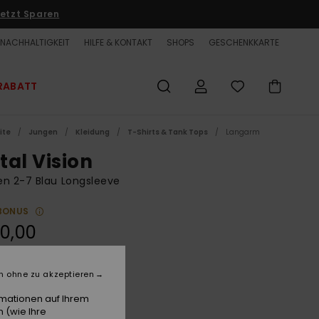
etzt Sparen
NACHHALTIGKEIT
HILFE & KONTAKT
SHOPS
GESCHENKKARTE
RABATT
ite
Jungen
Kleidung
T-Shirts & Tank Tops
Langarm
tal Vision
n 2-7 Blau Longsleeve
BONUS
0,00
n ohne zu akzeptieren
Blue Coral
e
rmationen auf Ihrem
 (wie Ihre