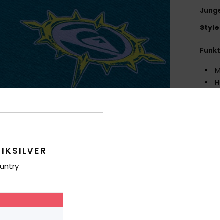
Junge
Style
Funk
M
H
Prod
M
recy
P
K
IKSILVER
S
untry
B
Zusa
recyc