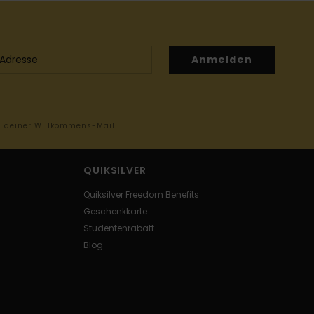
Anmelden
in deiner Willkommens-Mail
QUIKSILVER
Quiksilver Freedom Benefits
Geschenkkarte
Studentenrabatt
Blog