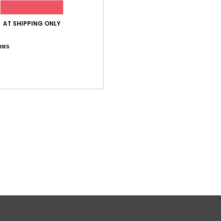
Ver
AT SHIPPING ONLY
IES
L