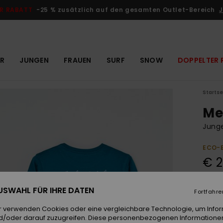
R RABATT
-25 % zusätzlich auf den gesamten Outlet-Bereich
J
R
JUNGEN
FRAUEN
SURF
SNOW
DOPPELTER 
Startse
Me
Junge
ECO-
€ 2
 AUSWAHL FÜR IHRE DATEN
Fortfahre
Farb
r verwenden Cookies oder eine vergleichbare Technologie, um Info
d/oder darauf zuzugreifen. Diese personenbezogenen Informationen