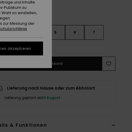
iträge und Inhalte
hr Publikum zu
 Wahl so einstellen,
gegen
es zur Messung der
chutzrichtlinie
3
4
5
6
7
ößentabelle ansehen
ies akzeptieren
In den Warenkorb
Lieferung nach Hause oder zum Abholort
Lieferung geplant ab
10 August
ils & Funktionen