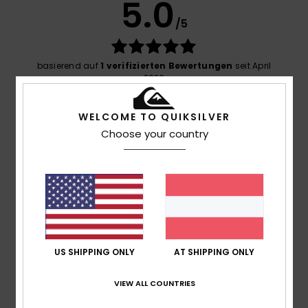
5.0
/5
basierend auf
1 verifizierten Bewertungen
seit April
2026
100% unserer Kunden empfehlen dieses Produkt
WELCOME TO QUIKSILVER
Komfort
Choose your country
NaN
Preis-Leistungs-Verhältnis
5.0
Größe
Material
5.0
US SHIPPING ONLY
AT SHIPPING ONLY
Zu klein
Zu groß
VIEW ALL COUNTRIES
Farbe
NaN