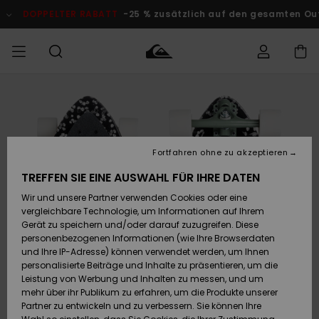
Direkt
zur
DOPPELTER RABATT
-25 % zusätzlich auf den gesamten Outlet
Produktinformation
springen
Auf meine
MÄNNER
Kleidung
Kleidung
Shop
Surf Shop
Snow Shop
Outlet
Bestellung
Männer
Männer
Herren
zugreifen
JUNGEN
Accessoires
Accessoires
Brandneu
Fortfahren ohne zu akzeptieren
Versand
Surf Shop
Snow Shop
Outlet
FRAUEN
Kinder
Kinder
KINDER
TREFFEN SIE EINE AUSWAHL FÜR IHRE DATEN
Retouren
Wir und unsere Partner verwenden Cookies oder eine
Schuhe&
Schuhe&
Highlights
vergleichbare Technologie, um Informationen auf Ihrem
Flip-Flops
Flip-Flops
SURF
Highlights
Snow Shop
Outlet
Gerät zu speichern und/oder darauf zuzugreifen. Diese
Bezahlung
Damen
Frauen
personenbezogenen Informationen (wie Ihre Browserdaten
Snow
SNOW
und Ihre IP-Adresse) können verwendet werden, um Ihnen
Surf
Surf
personalisierte Beiträge und Inhalte zu präsentieren, um die
Geschenkkarte
Community
Leistung von Werbung und Inhalten zu messen, und um
Highlights
DOPPELTER
mehr über ihr Publikum zu erfahren, um die Produkte unserer
RABATT
Partner zu entwickeln und zu verbessern. Sie können Ihre
Quiksilver
Snow
Snow