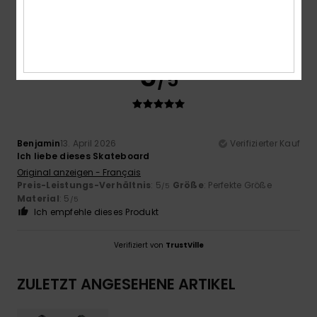
5
/5
Benjamin
13. April 2026
Verifizierter Kauf
Ich liebe dieses Skateboard
Original anzeigen - Français
Preis-Leistungs-Verhältnis
: 5
Größe
: Perfekte Größe
/5
Material
: 5
/5
Ich empfehle dieses Produkt
Verifiziert von
TrustVille
ZULETZT ANGESEHENE ARTIKEL