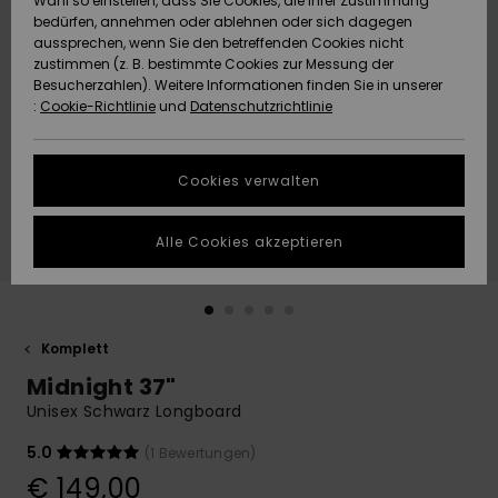
Wahl so einstellen, dass Sie Cookies, die Ihrer Zustimmung
Freedom
bedürfen, annehmen oder ablehnen oder sich dagegen
Community
aussprechen, wenn Sie den betreffenden Cookies nicht
HILFE & KONTAKT
Datenschutz
zustimmen (z. B. bestimmte Cookies zur Messung der
Brandneu
Brandneu
Besucherzahlen). Weitere Informationen finden Sie in unserer
:
Cookie-Richtlinie
und
Datenschutzrichtlinie
NACHHALTIGKEIT
Größenführer
Highlights
Highlights
SHOPS
Cookies verwalten
Starten Sie eine
Unterhaltung,
GESCHENKKARTE
um die
Alle Cookies akzeptieren
schnellste
Antwort auf Ihre
WUNSCHLISTE
Frage zu
erhalten.
Komplett
Unterhaltung
starten
Midnight 37"
Finden Sie
Unisex Schwarz Longboard
Antworten auf
die häufigsten
5.0
(1 Bewertungen)
Fragen sowie
€ 149,00
unser