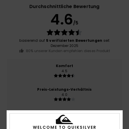
Durchschnittliche Bewertung
4.6
/5
basierend auf
5 verifizierten Bewertungen
seit
Dezember 2025
80% unserer Kunden empfehlen dieses Produkt
Komfort
4.5
Preis-Leistungs-Verhältnis
4.0
Größe
Material
4.5
Zu klein
Zu groß
WELCOME TO QUIKSILVER