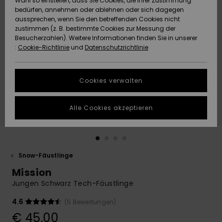
Wahl so einstellen, dass Sie Cookies, die Ihrer Zustimmung
Freedom
bedürfen, annehmen oder ablehnen oder sich dagegen
Community
aussprechen, wenn Sie den betreffenden Cookies nicht
HILFE & KONTAKT
Datenschutz
zustimmen (z. B. bestimmte Cookies zur Messung der
Brandneu
Brandneu
Besucherzahlen). Weitere Informationen finden Sie in unserer
:
Cookie-Richtlinie
und
Datenschutzrichtlinie
NACHHALTIGKEIT
Größenführer
Highlights
Highlights
SHOPS
Cookies verwalten
Starten Sie eine
Unterhaltung,
GESCHENKKARTE
um die
Alle Cookies akzeptieren
schnellste
Antwort auf Ihre
WUNSCHLISTE
Frage zu
erhalten.
Snow-Fäustlinge
Unterhaltung
starten
Mission
Finden Sie
Jungen Schwarz Tech-Fäustlinge
Antworten auf
die häufigsten
4.6
(5 Bewertungen)
Fragen sowie
€ 45,00
unser