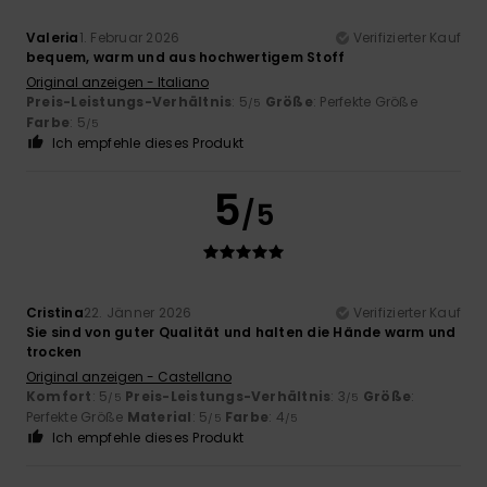
Valeria
1. Februar 2026
Verifizierter Kauf
bequem, warm und aus hochwertigem Stoff
Original anzeigen - Italiano
Preis-Leistungs-Verhältnis
: 5
Größe
: Perfekte Größe
/5
Farbe
: 5
/5
Ich empfehle dieses Produkt
5
/5
Cristina
22. Jänner 2026
Verifizierter Kauf
Sie sind von guter Qualität und halten die Hände warm und
trocken
Original anzeigen - Castellano
Komfort
: 5
Preis-Leistungs-Verhältnis
: 3
Größe
:
/5
/5
Perfekte Größe
Material
: 5
Farbe
: 4
/5
/5
Ich empfehle dieses Produkt