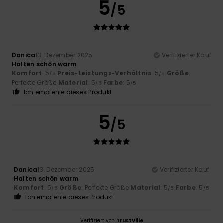
5
/5
Danica
13. Dezember 2025
Verifizierter Kauf
Halten schön warm
Komfort
: 5
Preis-Leistungs-Verhältnis
: 5
Größe
:
/5
/5
Perfekte Größe
Material
: 5
Farbe
: 5
/5
/5
Ich empfehle dieses Produkt
5
/5
Danica
13. Dezember 2025
Verifizierter Kauf
Halten schön warm
Komfort
: 5
Größe
: Perfekte Größe
Material
: 5
Farbe
: 5
/5
/5
/5
Ich empfehle dieses Produkt
Verifiziert von
TrustVille