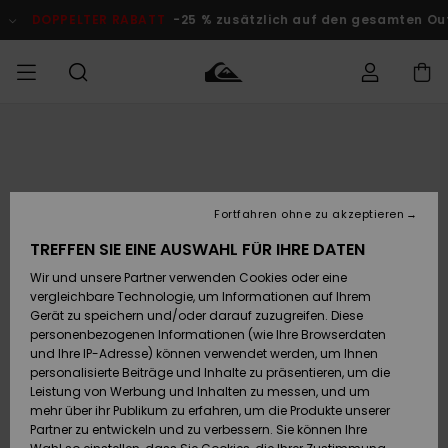
Direkt
zur
OPPELTER RABATT
-25 % zusätzlich auf den gesamten Outlet-B
Produktinformation
springen
Auf meine
MÄNNER
Kleidung
Kleidung
Shop
Surf Shop
Snow Shop
Outlet
Bestellung
Männer
Männer
Herren
zugreifen
JUNGEN
Accessoires
Accessoires
Brandneu
Fortfahren ohne zu akzeptieren
Versand
Surf Shop
Snow Shop
Outlet
FRAUEN
Kinder
Kinder
KINDER
TREFFEN SIE EINE AUSWAHL FÜR IHRE DATEN
Retouren
Wir und unsere Partner verwenden Cookies oder eine
Schuhe&
Schuhe&
Highlights
vergleichbare Technologie, um Informationen auf Ihrem
Flip-Flops
Flip-Flops
SURF
Highlights
Snow Shop
Outlet
Gerät zu speichern und/oder darauf zuzugreifen. Diese
Bezahlung
Damen
Frauen
personenbezogenen Informationen (wie Ihre Browserdaten
Snow
SNOW
und Ihre IP-Adresse) können verwendet werden, um Ihnen
Surf
Surf
personalisierte Beiträge und Inhalte zu präsentieren, um die
Geschenkkarte
Community
Leistung von Werbung und Inhalten zu messen, und um
Highlights
DOPPELTER
mehr über ihr Publikum zu erfahren, um die Produkte unserer
RABATT
Partner zu entwickeln und zu verbessern. Sie können Ihre
Quiksilver
Snow
Snow