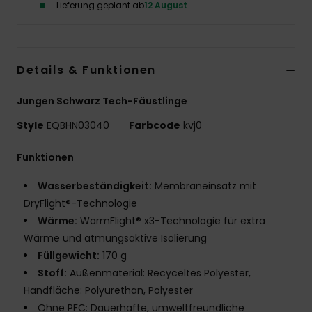
Lieferung geplant ab
12 August
Details & Funktionen
Jungen Schwarz Tech-Fäustlinge
Style
EQBHN03040
Farbcode
kvj0
Funktionen
Wasserbeständigkeit:
Membraneinsatz mit
DryFlight®-Technologie
Wärme:
WarmFlight® x3-Technologie für extra
Wärme und atmungsaktive Isolierung
Füllgewicht:
170 g
Stoff:
Außenmaterial: Recyceltes Polyester,
Handfläche: Polyurethan, Polyester
Ohne PFC: Dauerhafte, umweltfreundliche