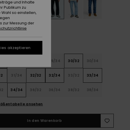
iträge und Inhalte
hr Publikum zu
 Wahl so einstellen,
gegen
es zur Messung der
chutzrichtlinie
ies akzeptieren
32
28/34
29/32
29/34
30/32
30/34
32
31/34
32/32
32/34
33/32
33/34
32
34/34
36/32
36/34
38/32
38/34
ößentabelle ansehen
In den Warenkorb