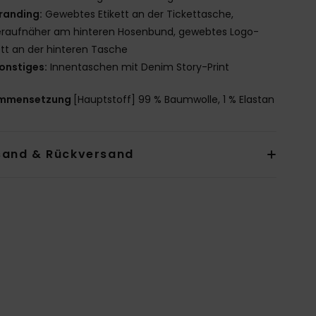
randing:
Gewebtes Etikett an der Tickettasche,
eraufnäher am hinteren Hosenbund, gewebtes Logo-
ett an der hinteren Tasche
onstiges:
Innentaschen mit Denim Story-Print
mmensetzung
[Hauptstoff] 99 % Baumwolle, 1 % Elastan
sand & Rückversand