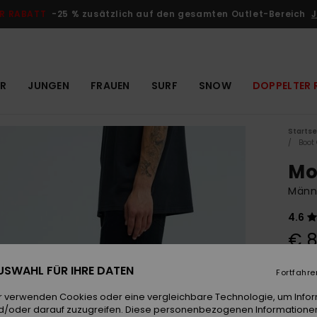
R RABATT
-25 % zusätzlich auf den gesamten Outlet-Bereich
J
R
JUNGEN
FRAUEN
SURF
SNOW
DOPPELTER 
Startse
Boot
Mo
Männ
4.6
€ 8
 AUSWAHL FÜR IHRE DATEN
Fortfahre
Farb
r verwenden Cookies oder eine vergleichbare Technologie, um Info
d/oder darauf zuzugreifen. Diese personenbezogenen Informationen