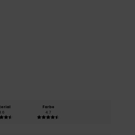
erial
Farbe
4.6
4.7