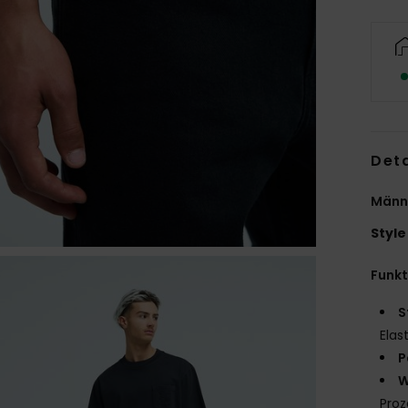
Deta
Männ
Style
Funk
S
Elas
P
W
Proz