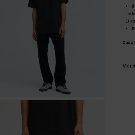
B
Led
Etik
S
Zusa
Ver