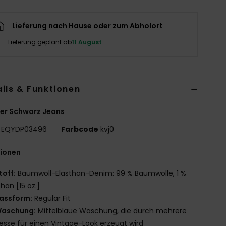
Lieferung nach Hause oder zum Abholort
Lieferung geplant ab
11 August
ils & Funktionen
er Schwarz Jeans
EQYDP03496
Farbcode
kvj0
tionen
toff:
Baumwoll-Elasthan-Denim: 99 % Baumwolle, 1 %
than [15 oz.]
assform:
Regular Fit
aschung:
Mittelblaue Waschung, die durch mehrere
esse für einen Vintage-Look erzeugt wird