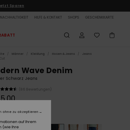
etzt Sparen
NACHHALTIGKEIT
HILFE & KONTAKT
SHOPS
GESCHENKKARTE
RABATT
ite
Männer
Kleidung
Hosen & Jeans
Jeans
 Cut
dern Wave Denim
er Schwarz Jeans
(86 Bewertungen)
5,00
n ohne zu akzeptieren
Black
e
rmationen auf Ihrem
 (wie Ihre