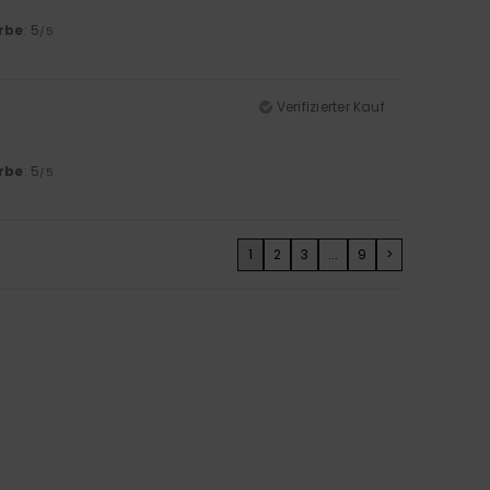
rbe
: 5
/5
Verifizierter Kauf
rbe
: 5
/5
1
2
3
...
9
>