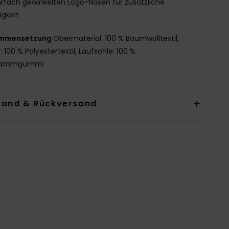
fach gewinkelten Logo-Nasen für zusätzliche
figkeit
mmensetzung
Obermaterial: 100 % Baumwolltextil,
: 100 % Polyestertextil, Laufsohle: 100 %
wammgummi
sand & Rückversand