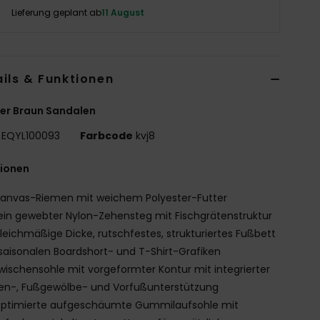
Lieferung geplant ab
11 August
ils & Funktionen
er Braun Sandalen
EQYL100093
Farbcode
kvj8
tionen
anvas-Riemen mit weichem Polyester-Futter
ein gewebter Nylon-Zehensteg mit Fischgrätenstruktur
leichmäßige Dicke, rutschfestes, strukturiertes Fußbett
saisonalen Boardshort- und T-Shirt-Grafiken
wischensohle mit vorgeformter Kontur mit integrierter
en-, Fußgewölbe- und Vorfußunterstützung
ptimierte aufgeschäumte Gummilaufsohle mit