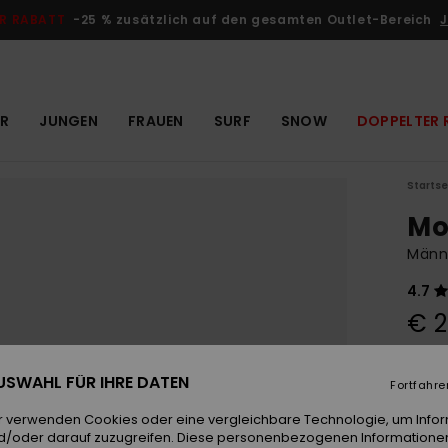
R RABATT
-25 % zusätzlich auf den gesamten Outlet-Bereich
J
R
JUNGEN
FRAUEN
SURF
SNOW
DOPPELTER 
Startse
Mo
Männ
4.7
€ 2
 AUSWAHL FÜR IHRE DATEN
Farb
Fortfahre
r verwenden Cookies oder eine vergleichbare Technologie, um Info
d/oder darauf zuzugreifen. Diese personenbezogenen Informationen