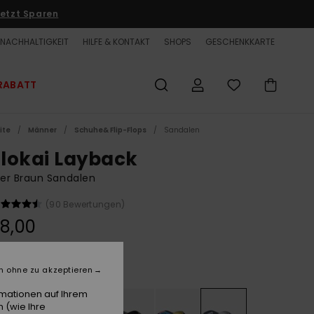
etzt Sparen
NACHHALTIGKEIT
HILFE & KONTAKT
SHOPS
GESCHENKKARTE
RABATT
ite
Männer
Schuhe& Flip-Flops
Sandalen
lokai Layback
er Braun Sandalen
(90 Bewertungen)
8,00
Black Quik Tough
e
n ohne zu akzeptieren
rmationen auf Ihrem
 (wie Ihre