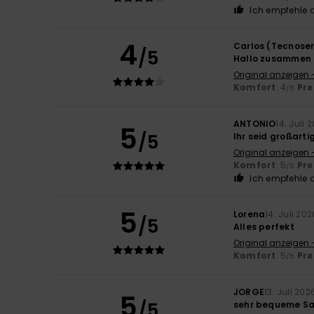
Ich empfehle d
4
Carlos (Tecnoser
/5
Hallo zusammen
Original anzeigen 
Komfort
: 4
Pre
/5
ANTONIO
14. Juli 
5
/5
Ihr seid großarti
Original anzeigen 
Komfort
: 5
Pre
/5
Ich empfehle d
5
Lorena
14. Juli 202
/5
Alles perfekt
Original anzeigen -
Komfort
: 5
Pre
/5
JORGE
13. Juli 202
5
/5
sehr bequeme S