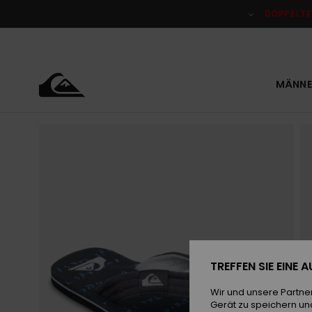
Direkt
zur
DOPPELTE
Produktinformation
springen
MÄNNE
TREFFEN SIE EINE
Wir und unsere Partne
Gerät zu speichern un