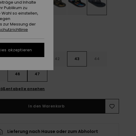
iträge und Inhalte
hr Publikum zu
 Wahl so einstellen,
gegen
es zur Messung der
chutzrichtlinie
ies akzeptieren
9
40
41
42
43
44
5
46
47
ößentabelle ansehen
In den Warenkorb
Lieferung nach Hause oder zum Abholort