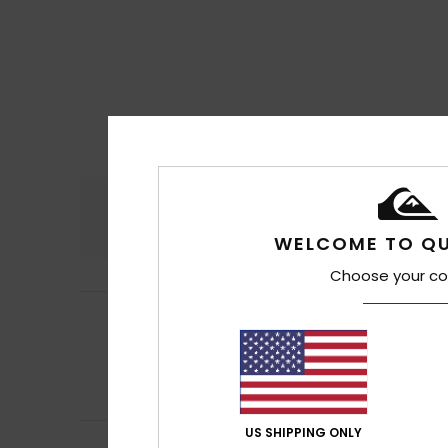
Komfort
Preis
4.7
WELCOME TO QU
Choose your co
Francisco Miguel
5
/5
Vielen Dank für 
Original anzeigen 
Komfort
: 5
Pre
/5
Ich empfehle d
US SHIPPING ONLY
Ricardo
16. Juli 2