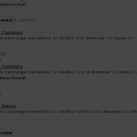
ieses Produkt
vices)
14. Juli 2026
- Castellano
is-Leistungs-Verhältnis
: 4
Größe
: Groß
Material
: 4
Farbe
: 4
/5
/5
/5
2026
g
- Castellano
is-Leistungs-Verhältnis
: 5
Größe
: Zu groß
Material
: 5
Farbe
: 5
/5
/5
ieses Produkt
6
 Italiano
is-Leistungs-Verhältnis
: 5
Größe
: Perfekte Größe
Material
: 5
Fa
/5
/5
6
andale