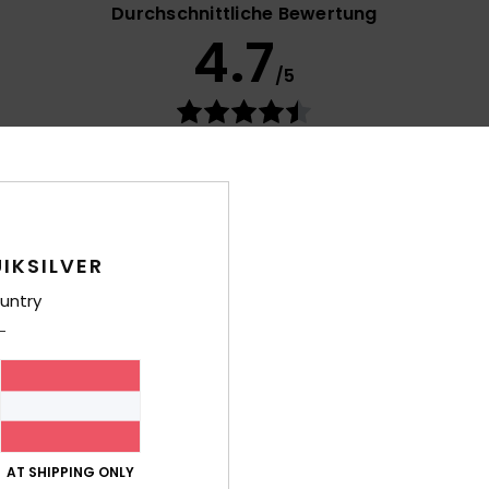
Durchschnittliche Bewertung
4.7
/5
basierend auf
90 verifizierten Bewertungen
seit Februar 2026
77% unserer Kunden empfehlen dieses Produkt
-Leistungs-Verhältnis
Größe
Mat
4.4
Zu klein
Zu groß
IKSILVER
untry
17. Juli 2026
Ihre Aufmerksamkeit
- Castellano
is-Leistungs-Verhältnis
: 5
Größe
: Perfekte Größe
Material
: 5
Fa
/5
/5
ieses Produkt
AT SHIPPING ONLY
026