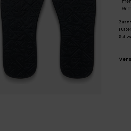
mehr
Grif
Zusa
Futter
Sch
Ver