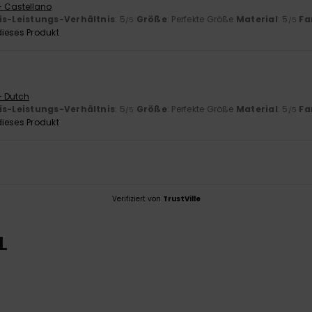
- Castellano
is-Leistungs-Verhältnis
: 5
Größe
: Perfekte Größe
Material
: 5
Fa
/5
/5
ieses Produkt
- Dutch
is-Leistungs-Verhältnis
: 5
Größe
: Perfekte Größe
Material
: 5
Fa
/5
/5
ieses Produkt
Verifiziert von
TrustVille
L