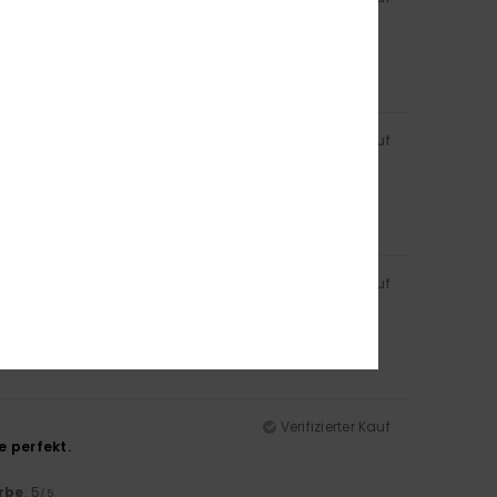
rbe
: 5
/5
Verifizierter Kauf
rbe
: 5
/5
Verifizierter Kauf
Verifizierter Kauf
e perfekt.
rbe
: 5
/5