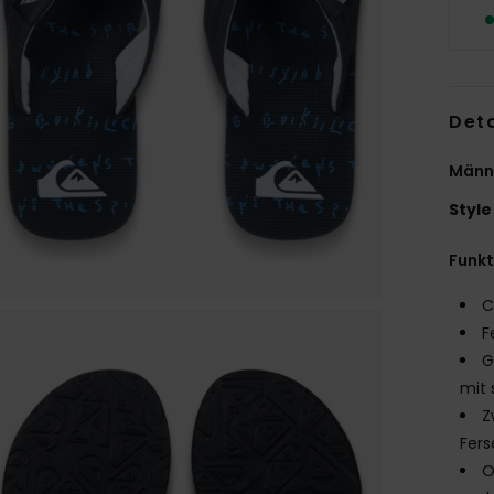
Deta
Männ
Style
Funk
C
F
G
mit 
Z
Fers
O