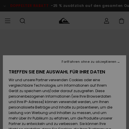
Direkt
zur
DOPPELTER RABATT
-25 % zusätzlich auf den gesamten O
Produktinformation
springen
Auf meine
MÄNNER
Kleidung
Kleidung
Shop
Surf Shop
Snow Shop
Outlet
Bestellung
Männer
Männer
Herren
zugreifen
JUNGEN
Accessoires
Accessoires
Brandneu
Fortfahren ohne zu akzeptieren
Versand
Surf Shop
Snow Shop
Outlet
FRAUEN
Kinder
Kinder
KINDER
TREFFEN SIE EINE AUSWAHL FÜR IHRE DATEN
Retouren
Wir und unsere Partner verwenden Cookies oder eine
Schuhe&
Schuhe&
Highlights
vergleichbare Technologie, um Informationen auf Ihrem
Flip-Flops
Flip-Flops
SURF
Highlights
Snow Shop
Outlet
Gerät zu speichern und/oder darauf zuzugreifen. Diese
Bezahlung
Damen
Frauen
personenbezogenen Informationen (wie Ihre Browserdaten
Snow
SNOW
und Ihre IP-Adresse) können verwendet werden, um Ihnen
Surf
Surf
personalisierte Beiträge und Inhalte zu präsentieren, um die
Geschenkkarte
Community
Leistung von Werbung und Inhalten zu messen, und um
Highlights
DOPPELTER
mehr über ihr Publikum zu erfahren, um die Produkte unserer
RABATT
Partner zu entwickeln und zu verbessern. Sie können Ihre
Quiksilver
Snow
Snow