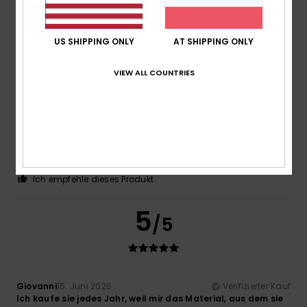
Komfort
: 4
Preis-Leistungs-Verhältnis
: 3
Größe
:
/5
/5
Perfekte Größe
Material
: 4
Farbe
: 5
/5
/5
US SHIPPING ONLY
AT SHIPPING ONLY
5
/5
VIEW ALL COUNTRIES
Markus
18. Juni 2026
Verifizierter Kauf
Hatte schon 5 Paar von denen super Tragegefühl.
Komfort
: 5
Preis-Leistungs-Verhältnis
: 4
Größe
:
/5
/5
Perfekte Größe
Material
: 5
Farbe
: 5
/5
/5
Ich empfehle dieses Produkt
5
/5
Giovanni
15. Juni 2026
Verifizierter Kauf
Ich kaufe sie jedes Jahr, weil mir das Material, aus dem sie