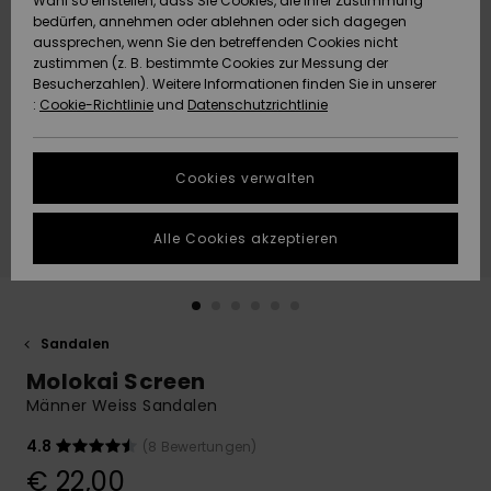
Wahl so einstellen, dass Sie Cookies, die Ihrer Zustimmung
Freedom
bedürfen, annehmen oder ablehnen oder sich dagegen
Community
aussprechen, wenn Sie den betreffenden Cookies nicht
HILFE & KONTAKT
Datenschutz
zustimmen (z. B. bestimmte Cookies zur Messung der
Brandneu
Brandneu
Besucherzahlen). Weitere Informationen finden Sie in unserer
:
Cookie-Richtlinie
und
Datenschutzrichtlinie
NACHHALTIGKEIT
Größenführer
Highlights
Highlights
SHOPS
Cookies verwalten
Starten Sie eine
Unterhaltung,
GESCHENKKARTE
um die
Alle Cookies akzeptieren
schnellste
Antwort auf Ihre
WUNSCHLISTE
Frage zu
erhalten.
Sandalen
Unterhaltung
starten
Molokai Screen
Finden Sie
Männer Weiss Sandalen
Antworten auf
die häufigsten
4.8
(8 Bewertungen)
Fragen sowie
€ 22,00
unser