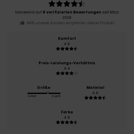
basierend auf
8 verifizierten Bewertungen
seit März
2026
88% unserer Kunden empfehlen dieses Produkt
Komfort
4.6
Preis-Leistungs-Verhältnis
4.4
Größe
Material
4.6
Zu klein
Zu groß
Farbe
4.9