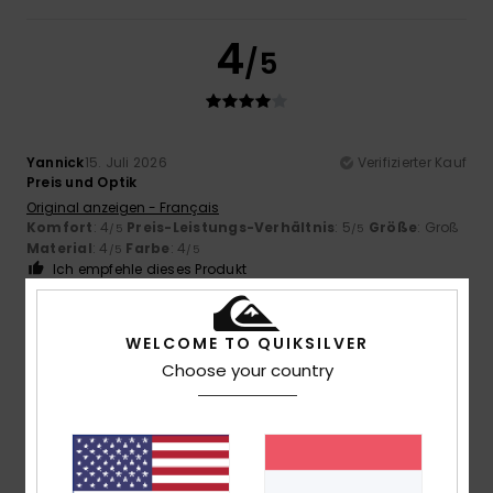
4
/5
Yannick
15. Juli 2026
Verifizierter Kauf
Preis und Optik
Original anzeigen - Français
Komfort
: 4
Preis-Leistungs-Verhältnis
: 5
Größe
: Groß
/5
/5
Material
: 4
Farbe
: 4
/5
/5
Ich empfehle dieses Produkt
4
/5
WELCOME TO QUIKSILVER
Choose your country
David
21. Juni 2026
Verifizierter Kauf
Gutes Produkt, aber verbesserungsfähig
Original anzeigen - Castellano