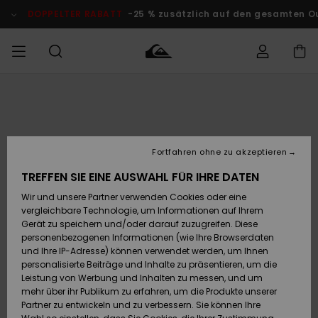
Direkt
zur
DOPPELTER RABATT
-25 % zusätzlich auf den gesamten Out
Produktinformation
springen
Auf meine
MÄNNER
Kleidung
Kleidung
Shop
Surf Shop
Snow Shop
Outlet
Bestellung
Männer
Männer
Herren
zugreifen
JUNGEN
Accessoires
Accessoires
Brandneu
Fortfahren ohne zu akzeptieren
Versand
Surf Shop
Snow Shop
Outlet
FRAUEN
Kinder
Kinder
KINDER
TREFFEN SIE EINE AUSWAHL FÜR IHRE DATEN
Retouren
Wir und unsere Partner verwenden Cookies oder eine
Schuhe&
Schuhe&
Highlights
vergleichbare Technologie, um Informationen auf Ihrem
Flip-Flops
Flip-Flops
SURF
Highlights
Snow Shop
Outlet
Gerät zu speichern und/oder darauf zuzugreifen. Diese
Bezahlung
Damen
Frauen
personenbezogenen Informationen (wie Ihre Browserdaten
Snow
SNOW
und Ihre IP-Adresse) können verwendet werden, um Ihnen
Surf
Surf
personalisierte Beiträge und Inhalte zu präsentieren, um die
Geschenkkarte
Community
Leistung von Werbung und Inhalten zu messen, und um
Highlights
DOPPELTER
mehr über ihr Publikum zu erfahren, um die Produkte unserer
RABATT
Partner zu entwickeln und zu verbessern. Sie können Ihre
Quiksilver
Snow
Snow