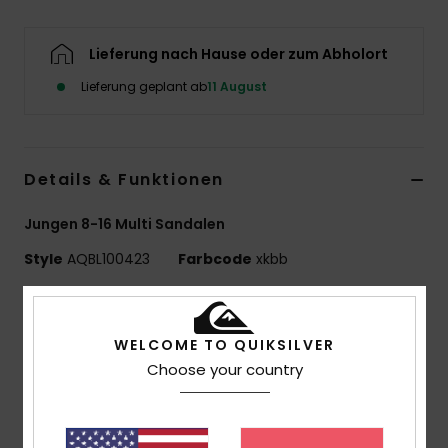
Lieferung nach Hause oder zum Abholort
Lieferung geplant ab
11 August
Details & Funktionen
Jungen 8-16 Multi Sandalen
Style
AQBL100423
Farbcode
xkbb
Funktionen
WELCOME TO QUIKSILVER
Flexibles, synthetisches, an 3 Punkten befestigtes
Choose your country
Gummiband
Quiksilver-Logo und feines Mountain-and-Wave-
Logo
Rutschfestes strukturiertes Fußbett