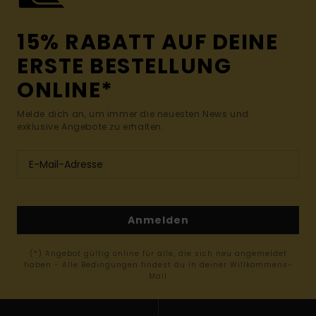
15% RABATT AUF DEINE
ERSTE BESTELLUNG
ONLINE*
Melde dich an, um immer die neuesten News und
exklusive Angebote zu erhalten.
Anmelden
(*) Angebot gültig online für alle, die sich neu angemeldet
haben - Alle Bedingungen findest du in deiner Willkommens-
Mail