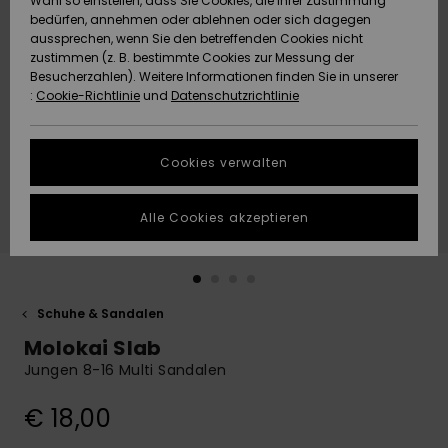
Wahl so einstellen, dass Sie Cookies, die Ihrer Zustimmung
Freedom
bedürfen, annehmen oder ablehnen oder sich dagegen
Community
aussprechen, wenn Sie den betreffenden Cookies nicht
HILFE & KONTAKT
Datenschutz
zustimmen (z. B. bestimmte Cookies zur Messung der
Brandneu
Brandneu
Besucherzahlen). Weitere Informationen finden Sie in unserer
:
Cookie-Richtlinie
und
Datenschutzrichtlinie
NACHHALTIGKEIT
Größenführer
Highlights
Highlights
SHOPS
Cookies verwalten
Starten Sie eine
Unterhaltung,
GESCHENKKARTE
um die
Alle Cookies akzeptieren
schnellste
Antwort auf Ihre
WUNSCHLISTE
Frage zu
erhalten.
Schuhe & Sandalen
Unterhaltung
starten
Molokai Slab
Finden Sie
Jungen 8-16 Multi Sandalen
Antworten auf
die häufigsten
€ 18,00
Fragen sowie
unser