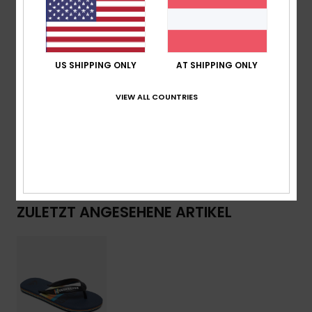
Poppige schmale Linien auf der Seite
Aufgeschäumte Gummilaufsohle mit mehrfach
gewinkelten Logo-Nasen für zusätzliche Griffigkeit
US SHIPPING ONLY
AT SHIPPING ONLY
Zusammensetzung
Obermaterial: Synthetikmaterial /
VIEW ALL COUNTRIES
Außensohle: Moosgummi
Versand & Rückversand
ZULETZT ANGESEHENE ARTIKEL